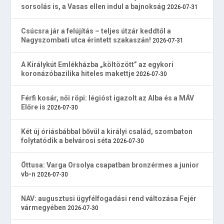
sorsolás is, a Vasas ellen indul a bajnokság
2026-07-31
Csúcsra jár a felújítás – teljes útzár keddtől a
Nagyszombati utca érintett szakaszán!
2026-07-31
A Királykút Emlékházba „költözött” az egykori
koronázóbazilika hiteles makettje
2026-07-30
Férfi kosár, női röpi: légióst igazolt az Alba és a MÁV
Előre is
2026-07-30
Két új óriásbábbal bővül a királyi család, szombaton
folytatódik a belvárosi séta
2026-07-30
Öttusa: Varga Orsolya csapatban bronzérmes a junior
vb-n
2026-07-30
NAV: augusztusi ügyfélfogadási rend változása Fejér
vármegyében
2026-07-30