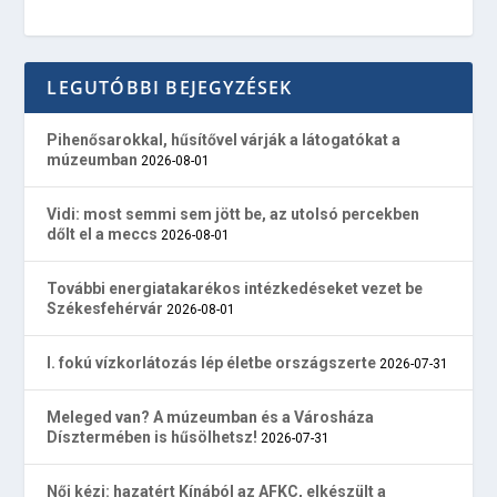
LEGUTÓBBI BEJEGYZÉSEK
Pihenősarokkal, hűsítővel várják a látogatókat a
múzeumban
2026-08-01
Vidi: most semmi sem jött be, az utolsó percekben
dőlt el a meccs
2026-08-01
További energiatakarékos intézkedéseket vezet be
Székesfehérvár
2026-08-01
I. fokú vízkorlátozás lép életbe országszerte
2026-07-31
Meleged van? A múzeumban és a Városháza
Dísztermében is hűsölhetsz!
2026-07-31
Női kézi: hazatért Kínából az AFKC, elkészült a