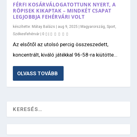
FÉRFI KOSÁRVÁLOGATOTTUNK NYERT, A
RÖPISEK KIKAPTAK – MINDKÉT CSAPAT
LEGJOBBJA FEHÉRVÁRI VOLT
készítette:
Mátay Balázs
|
aug 9, 2025
|
Magyarország
,
Sport
,
Székesfehérvár
|
0
|
Az elsőtől az utolsó percig összeszedett,
koncentrált, kiváló játékkal 96-58-ra kiütötte...
OLVASS TOVÁBB