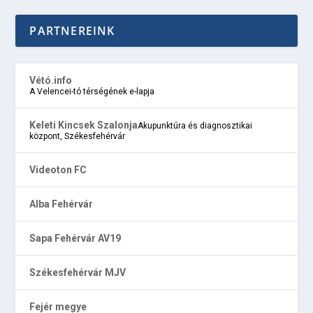
PARTNEREINK
Vétó.info
A Velencei-tó térségének e-lapja
Keleti Kincsek Szalonja
Akupunktúra és diagnosztikai
központ, Székesfehérvár
Videoton FC
Alba Fehérvár
Sapa Fehérvár AV19
Székesfehérvár MJV
Fejér megye