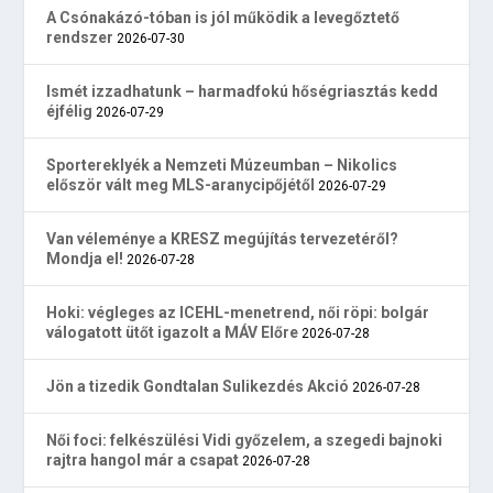
A Csónakázó-tóban is jól működik a levegőztető
rendszer
2026-07-30
Ismét izzadhatunk – harmadfokú hőségriasztás kedd
éjfélig
2026-07-29
Sportereklyék a Nemzeti Múzeumban – Nikolics
először vált meg MLS-aranycipőjétől
2026-07-29
Van véleménye a KRESZ megújítás tervezetéről?
Mondja el!
2026-07-28
Hoki: végleges az ICEHL-menetrend, női röpi: bolgár
válogatott ütőt igazolt a MÁV Előre
2026-07-28
Jön a tizedik Gondtalan Sulikezdés Akció
2026-07-28
Női foci: felkészülési Vidi győzelem, a szegedi bajnoki
rajtra hangol már a csapat
2026-07-28