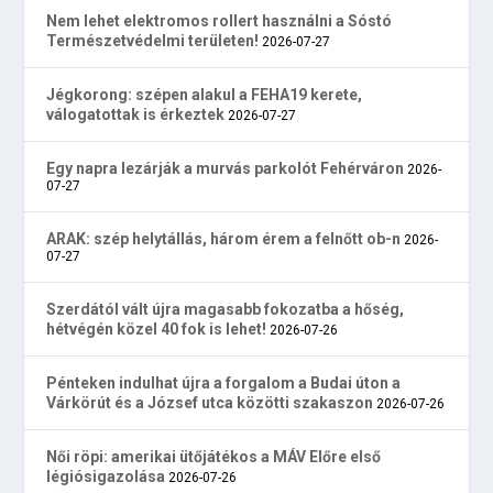
Nem lehet elektromos rollert használni a Sóstó
Természetvédelmi területen!
2026-07-27
Jégkorong: szépen alakul a FEHA19 kerete,
válogatottak is érkeztek
2026-07-27
Egy napra lezárják a murvás parkolót Fehérváron
2026-
07-27
ARAK: szép helytállás, három érem a felnőtt ob-n
2026-
07-27
Szerdától vált újra magasabb fokozatba a hőség,
hétvégén közel 40 fok is lehet!
2026-07-26
Pénteken indulhat újra a forgalom a Budai úton a
Várkörút és a József utca közötti szakaszon
2026-07-26
Női röpi: amerikai ütőjátékos a MÁV Előre első
légiósigazolása
2026-07-26