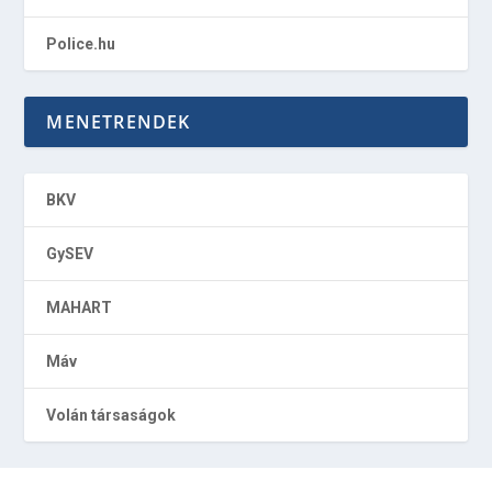
Police.hu
MENETRENDEK
BKV
GySEV
MAHART
Máv
Volán társaságok