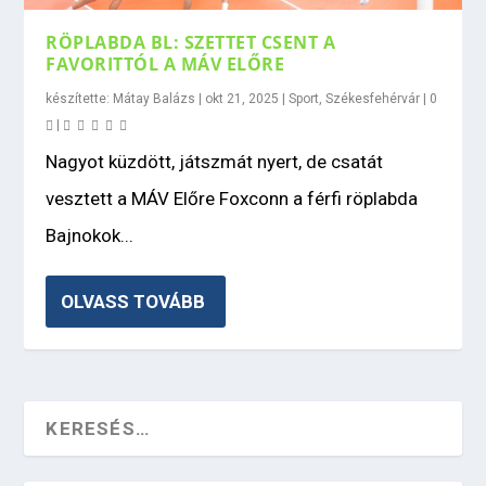
RÖPLABDA BL: SZETTET CSENT A
FAVORITTÓL A MÁV ELŐRE
készítette:
Mátay Balázs
|
okt 21, 2025
|
Sport
,
Székesfehérvár
|
0
|
Nagyot küzdött, játszmát nyert, de csatát
vesztett a MÁV Előre Foxconn a férfi röplabda
Bajnokok...
OLVASS TOVÁBB