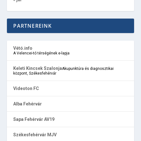
PARTNEREINK
Vétó.info
A Velencei-tó térségének e-lapja
Keleti Kincsek Szalonja
Akupunktúra és diagnosztikai
központ, Székesfehérvár
Videoton FC
Alba Fehérvár
Sapa Fehérvár AV19
Székesfehérvár MJV