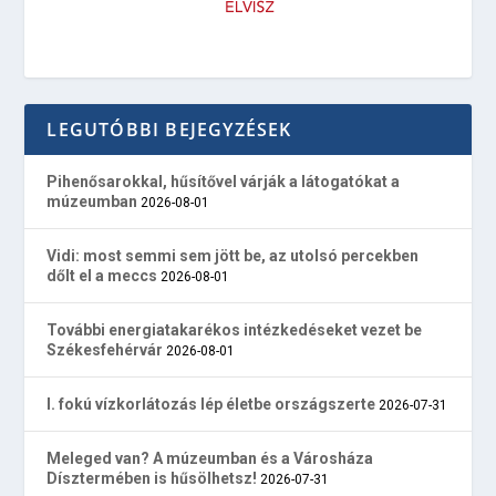
LEGUTÓBBI BEJEGYZÉSEK
Pihenősarokkal, hűsítővel várják a látogatókat a
múzeumban
2026-08-01
Vidi: most semmi sem jött be, az utolsó percekben
dőlt el a meccs
2026-08-01
További energiatakarékos intézkedéseket vezet be
Székesfehérvár
2026-08-01
I. fokú vízkorlátozás lép életbe országszerte
2026-07-31
Meleged van? A múzeumban és a Városháza
Dísztermében is hűsölhetsz!
2026-07-31