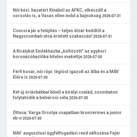
Női kézi: hazatért Kínából az AFKC, elkészült a
sorsolás is, a Vasas ellen indul a bajnokság
2026-07-31
Csúcsra jár a felújítás – teljes útzár keddtől a
Nagyszombati utca érintett szakaszán!
2026-07-31
A Királykút Emlékházba „költözött” az egykori
koronázóbazilika hiteles makettje
2026-07-30
Férfi kosár, női röpi: légióst igazolt az Alba és a MÁV
Előre is
2026-07-30
Két új óriásbábbal bővül a királyi család, szombaton
folytatódik a belvárosi séta
2026-07-30
Öttusa: Varga Orsolya csapatban bronzérmes a junior
vb-n
2026-07-30
NAV: augusztusi ügyfélfogadási rend változása Fejér