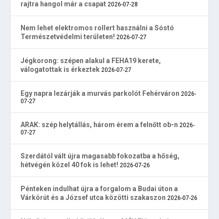
rajtra hangol már a csapat
2026-07-28
Nem lehet elektromos rollert használni a Sóstó
Természetvédelmi területen!
2026-07-27
Jégkorong: szépen alakul a FEHA19 kerete,
válogatottak is érkeztek
2026-07-27
Egy napra lezárják a murvás parkolót Fehérváron
2026-
07-27
ARAK: szép helytállás, három érem a felnőtt ob-n
2026-
07-27
Szerdától vált újra magasabb fokozatba a hőség,
hétvégén közel 40 fok is lehet!
2026-07-26
Pénteken indulhat újra a forgalom a Budai úton a
Várkörút és a József utca közötti szakaszon
2026-07-26