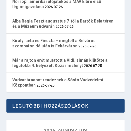
Női röpi: amerikai ütőjátékos a MÁV Előre első
légiósigazolása
2026-07-26
Alba Regia Feszt augusztus 7-től a Bartók Béla téren
és a Múzeum udvarán
2026-07-26
Királyi séta és Fieszta – megtelt a Belváros
szombaton délután is Fehérváron
2026-07-25
Már a rajton erőt mutatott a Vidi, simán kiütötte a
legutóbbi 4. helyezett Kozármislenyt
2026-07-25
Vadvasárnapot rendeznek a Sóstó Vadvédelmi
Központban
2026-07-25
LEGUTÓBBI HOZZÁSZÓLÁSOK
2026. AUGUSZTUS