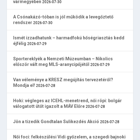
vármegyében
2026-07-30
A Csónakázó-tóban is jól működik a levegőztető
rendszer
2026-07-30
Ismét izzadhatunk – harmadfokú hőségriasztás kedd
éjfélig
2026-07-29
Sportereklyék a Nemzeti Múzeumban – Nikolics
először vált meg MLS-aranycipőjétől
2026-07-29
Van véleménye a KRESZ megújítás tervezetéről?
Mondja el!
2026-07-28
Hoki: végleges az ICEHL-menetrend, női röpi: bolgár
válogatott ütőt igazolt a MÁV Előre
2026-07-28
Jön a tizedik Gondtalan Sulikezdés Akció
2026-07-28
Női foci: felkészülési Vidi győzelem, a szegedi bajnoki