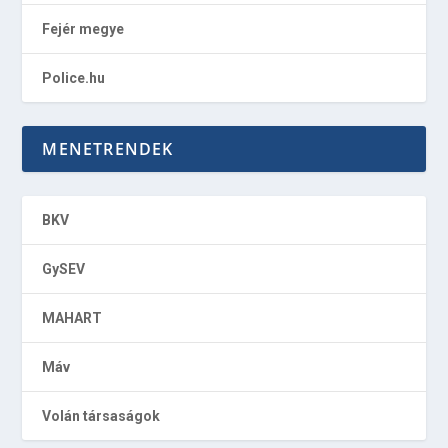
Fejér megye
Police.hu
MENETRENDEK
BKV
GySEV
MAHART
Máv
Volán társaságok