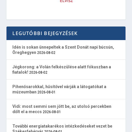
LEGUTÓBBI BEJEGYZÉSEK
Idén is sokan ünnepeltek a Szent Donát napi búcsún,
Öreghegyen
2026-08-02
Jégkorong: a Volán felkészülése alatt fókuszban a
fiatalok!
2026-08-02
Pihenősarokkal, hűsítővel várják a látogatókat a
múzeumban
2026-08-01
Vidi: most semmi sem jött be, az utolsó percekben
dőlt el a meccs
2026-08-01
További energiatakarékos intézkedéseket vezet be
Székesfehérvár
2026-08-01