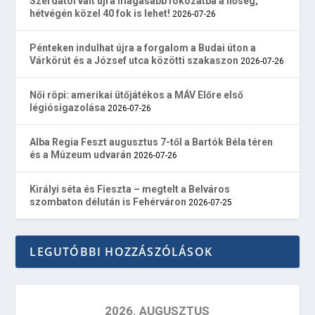
Szerdától vált újra magasabb fokozatba a hőség,
hétvégén közel 40 fok is lehet!
2026-07-26
Pénteken indulhat újra a forgalom a Budai úton a
Várkörút és a József utca közötti szakaszon
2026-07-26
Női röpi: amerikai ütőjátékos a MÁV Előre első
légiósigazolása
2026-07-26
Alba Regia Feszt augusztus 7-től a Bartók Béla téren
és a Múzeum udvarán
2026-07-26
Királyi séta és Fieszta – megtelt a Belváros
szombaton délután is Fehérváron
2026-07-25
LEGUTÓBBI HOZZÁSZÓLÁSOK
2026. AUGUSZTUS