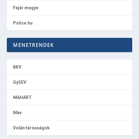
Fejér megye
Police.hu
MENETRENDEK
BKV
GySEV
MAHART
Máv
Volán társaságok