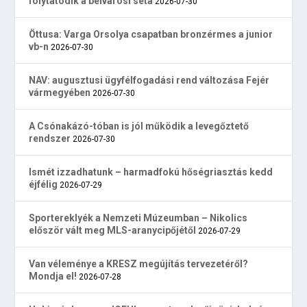
folytatódik a belvárosi séta
2026-07-30
Öttusa: Varga Orsolya csapatban bronzérmes a junior
vb-n
2026-07-30
NAV: augusztusi ügyfélfogadási rend változása Fejér
vármegyében
2026-07-30
A Csónakázó-tóban is jól működik a levegőztető
rendszer
2026-07-30
Ismét izzadhatunk – harmadfokú hőségriasztás kedd
éjfélig
2026-07-29
Sportereklyék a Nemzeti Múzeumban – Nikolics
először vált meg MLS-aranycipőjétől
2026-07-29
Van véleménye a KRESZ megújítás tervezetéről?
Mondja el!
2026-07-28