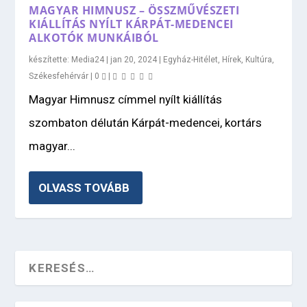
MAGYAR HIMNUSZ – ÖSSZMŰVÉSZETI
KIÁLLÍTÁS NYÍLT KÁRPÁT-MEDENCEI
ALKOTÓK MUNKÁIBÓL
készítette:
Media24
|
jan 20, 2024
|
Egyház-Hitélet
,
Hírek
,
Kultúra
,
Székesfehérvár
|
0
|
Magyar Himnusz címmel nyílt kiállítás
szombaton délután Kárpát-medencei, kortárs
magyar...
OLVASS TOVÁBB