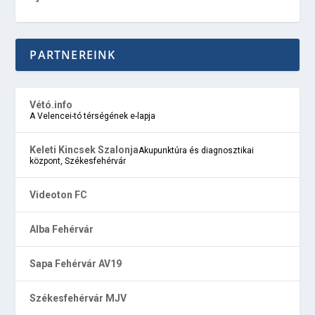
PARTNEREINK
Vétó.info
A Velencei-tó térségének e-lapja
Keleti Kincsek Szalonja
Akupunktúra és diagnosztikai
központ, Székesfehérvár
Videoton FC
Alba Fehérvár
Sapa Fehérvár AV19
Székesfehérvár MJV