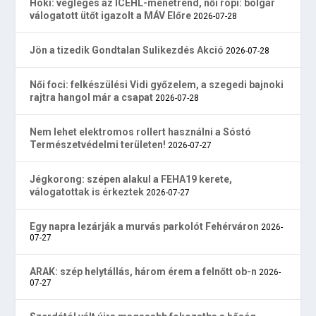
Hoki: végleges az ICEHL-menetrend, női röpi: bolgár
válogatott ütőt igazolt a MÁV Előre
2026-07-28
Jön a tizedik Gondtalan Sulikezdés Akció
2026-07-28
Női foci: felkészülési Vidi győzelem, a szegedi bajnoki
rajtra hangol már a csapat
2026-07-28
Nem lehet elektromos rollert használni a Sóstó
Természetvédelmi területen!
2026-07-27
Jégkorong: szépen alakul a FEHA19 kerete,
válogatottak is érkeztek
2026-07-27
Egy napra lezárják a murvás parkolót Fehérváron
2026-
07-27
ARAK: szép helytállás, három érem a felnőtt ob-n
2026-
07-27