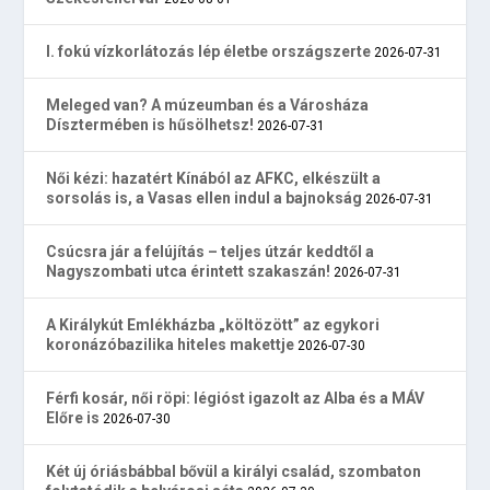
I. fokú vízkorlátozás lép életbe országszerte
2026-07-31
Meleged van? A múzeumban és a Városháza
Dísztermében is hűsölhetsz!
2026-07-31
Női kézi: hazatért Kínából az AFKC, elkészült a
sorsolás is, a Vasas ellen indul a bajnokság
2026-07-31
Csúcsra jár a felújítás – teljes útzár keddtől a
Nagyszombati utca érintett szakaszán!
2026-07-31
A Királykút Emlékházba „költözött” az egykori
koronázóbazilika hiteles makettje
2026-07-30
Férfi kosár, női röpi: légióst igazolt az Alba és a MÁV
Előre is
2026-07-30
Két új óriásbábbal bővül a királyi család, szombaton