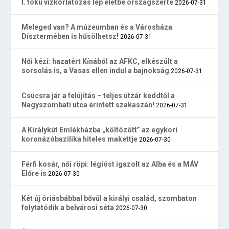
I. fokú vízkorlátozás lép életbe országszerte
2026-07-31
Meleged van? A múzeumban és a Városháza
Dísztermében is hűsölhetsz!
2026-07-31
Női kézi: hazatért Kínából az AFKC, elkészült a
sorsolás is, a Vasas ellen indul a bajnokság
2026-07-31
Csúcsra jár a felújítás – teljes útzár keddtől a
Nagyszombati utca érintett szakaszán!
2026-07-31
A Királykút Emlékházba „költözött” az egykori
koronázóbazilika hiteles makettje
2026-07-30
Férfi kosár, női röpi: légióst igazolt az Alba és a MÁV
Előre is
2026-07-30
Két új óriásbábbal bővül a királyi család, szombaton
folytatódik a belvárosi séta
2026-07-30