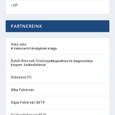
« júl
PARTNEREINK
Vétó.info
A Velencei-tó térségének e-lapja
Keleti Kincsek Szalonja
Akupunktúra és diagnosztikai
központ, Székesfehérvár
Videoton FC
Alba Fehérvár
Sapa Fehérvár AV19
Székesfehérvár MJV