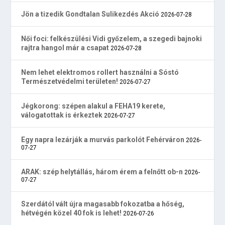
Jön a tizedik Gondtalan Sulikezdés Akció
2026-07-28
Női foci: felkészülési Vidi győzelem, a szegedi bajnoki
rajtra hangol már a csapat
2026-07-28
Nem lehet elektromos rollert használni a Sóstó
Természetvédelmi területen!
2026-07-27
Jégkorong: szépen alakul a FEHA19 kerete,
válogatottak is érkeztek
2026-07-27
Egy napra lezárják a murvás parkolót Fehérváron
2026-
07-27
ARAK: szép helytállás, három érem a felnőtt ob-n
2026-
07-27
Szerdától vált újra magasabb fokozatba a hőség,
hétvégén közel 40 fok is lehet!
2026-07-26