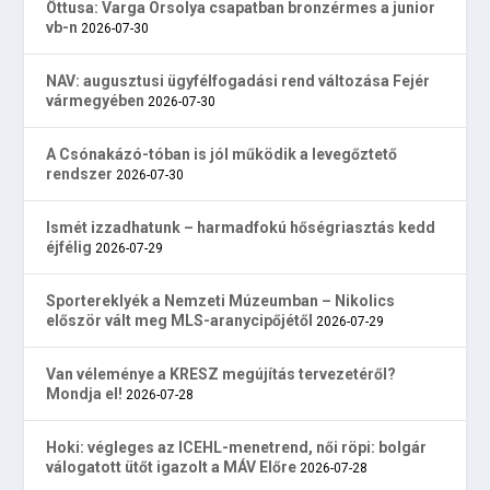
Öttusa: Varga Orsolya csapatban bronzérmes a junior
vb-n
2026-07-30
NAV: augusztusi ügyfélfogadási rend változása Fejér
vármegyében
2026-07-30
A Csónakázó-tóban is jól működik a levegőztető
rendszer
2026-07-30
Ismét izzadhatunk – harmadfokú hőségriasztás kedd
éjfélig
2026-07-29
Sportereklyék a Nemzeti Múzeumban – Nikolics
először vált meg MLS-aranycipőjétől
2026-07-29
Van véleménye a KRESZ megújítás tervezetéről?
Mondja el!
2026-07-28
Hoki: végleges az ICEHL-menetrend, női röpi: bolgár
válogatott ütőt igazolt a MÁV Előre
2026-07-28