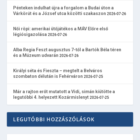
Pénteken indulhat újra a forgalom a Budai úton a
Várkörút és a József utca közötti szakaszon
2026-07-26
Női röpi: amerikai ütőjátékos a MÁV Előre első
légiósigazolása
2026-07-26
Alba Regia Feszt augusztus 7-től a Bartók Béla téren
és a Múzeum udvarán
2026-07-26
Királyi séta és Fieszta – megtelt a Belváros
szombaton délután is Fehérváron
2026-07-25
Már a rajton erőt mutatott a Vidi, simán kiütötte a
legutóbbi 4. helyezett Kozármislenyt
2026-07-25
LEGUTÓBBI HOZZÁSZÓLÁSOK