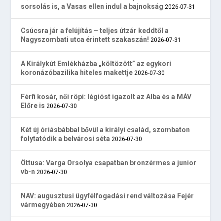
sorsolás is, a Vasas ellen indul a bajnokság
2026-07-31
Csúcsra jár a felújítás – teljes útzár keddtől a
Nagyszombati utca érintett szakaszán!
2026-07-31
A Királykút Emlékházba „költözött” az egykori
koronázóbazilika hiteles makettje
2026-07-30
Férfi kosár, női röpi: légióst igazolt az Alba és a MÁV
Előre is
2026-07-30
Két új óriásbábbal bővül a királyi család, szombaton
folytatódik a belvárosi séta
2026-07-30
Öttusa: Varga Orsolya csapatban bronzérmes a junior
vb-n
2026-07-30
NAV: augusztusi ügyfélfogadási rend változása Fejér
vármegyében
2026-07-30