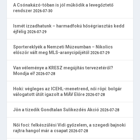
A Csónakázó-tóban is jól működik a levegőztető
rendszer
2026-07-30
Ismét izzadhatunk – harmadfokú hőségriasztás kedd
éjfélig
2026-07-29
Sportereklyék a Nemzeti Múzeumban – Nikolics
először vált meg MLS-aranycipőjétől
2026-07-29
Van véleménye a KRESZ megújítás tervezetéről?
Mondja el!
2026-07-28
Hoki: végleges az ICEHL-menetrend, női röpi: bolgár
válogatott ütőt igazolt a MÁV Előre
2026-07-28
Jön a tizedik Gondtalan Sulikezdés Akció
2026-07-28
Női foci: felkészülési Vidi győzelem, a szegedi bajnoki
rajtra hangol már a csapat
2026-07-28