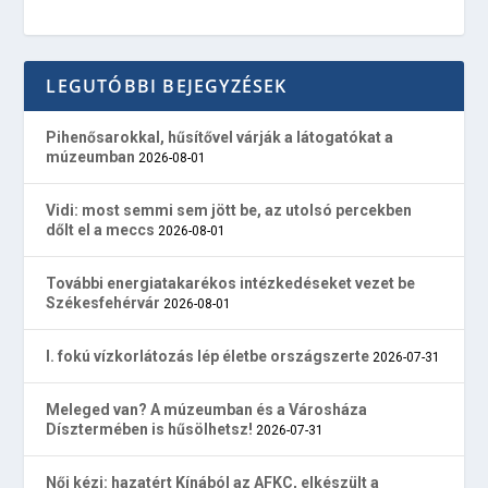
LEGUTÓBBI BEJEGYZÉSEK
Pihenősarokkal, hűsítővel várják a látogatókat a
múzeumban
2026-08-01
Vidi: most semmi sem jött be, az utolsó percekben
dőlt el a meccs
2026-08-01
További energiatakarékos intézkedéseket vezet be
Székesfehérvár
2026-08-01
I. fokú vízkorlátozás lép életbe országszerte
2026-07-31
Meleged van? A múzeumban és a Városháza
Dísztermében is hűsölhetsz!
2026-07-31
Női kézi: hazatért Kínából az AFKC, elkészült a