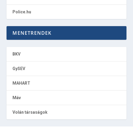
Police.hu
MENETRENDEK
BKV
GySEV
MAHART
Máv
Volán társaságok