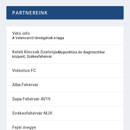
PARTNEREINK
Vétó.info
A Velencei-tó térségének e-lapja
Keleti Kincsek Szalonja
Akupunktúra és diagnosztikai
központ, Székesfehérvár
Videoton FC
Alba Fehérvár
Sapa Fehérvár AV19
Székesfehérvár MJV
Fejér megye