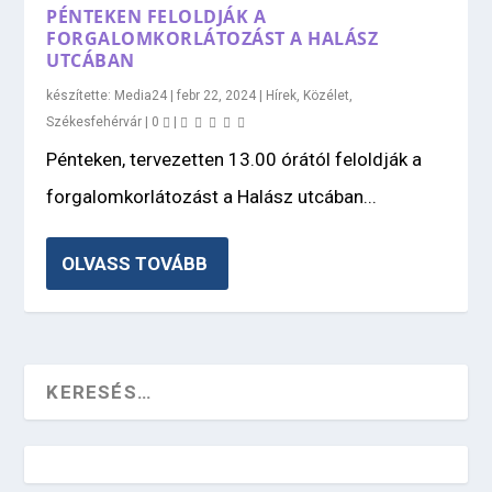
PÉNTEKEN FELOLDJÁK A
FORGALOMKORLÁTOZÁST A HALÁSZ
UTCÁBAN
készítette:
Media24
|
febr 22, 2024
|
Hírek
,
Közélet
,
Székesfehérvár
|
0
|
Pénteken, tervezetten 13.00 órától feloldják a
forgalomkorlátozást a Halász utcában...
OLVASS TOVÁBB