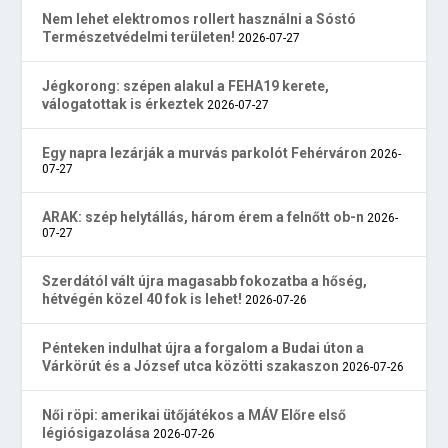
Nem lehet elektromos rollert használni a Sóstó
Természetvédelmi területen!
2026-07-27
Jégkorong: szépen alakul a FEHA19 kerete,
válogatottak is érkeztek
2026-07-27
Egy napra lezárják a murvás parkolót Fehérváron
2026-
07-27
ARAK: szép helytállás, három érem a felnőtt ob-n
2026-
07-27
Szerdától vált újra magasabb fokozatba a hőség,
hétvégén közel 40 fok is lehet!
2026-07-26
Pénteken indulhat újra a forgalom a Budai úton a
Várkörút és a József utca közötti szakaszon
2026-07-26
Női röpi: amerikai ütőjátékos a MÁV Előre első
légiósigazolása
2026-07-26