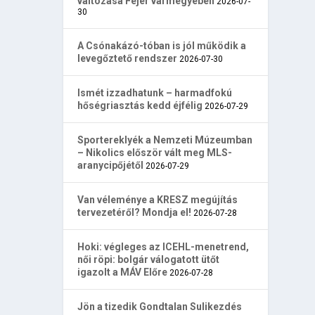
változása Fejér vármegyében
2026-07-
30
A Csónakázó-tóban is jól működik a
levegőztető rendszer
2026-07-30
Ismét izzadhatunk – harmadfokú
hőségriasztás kedd éjfélig
2026-07-29
Sportereklyék a Nemzeti Múzeumban
– Nikolics először vált meg MLS-
aranycipőjétől
2026-07-29
Van véleménye a KRESZ megújítás
tervezetéről? Mondja el!
2026-07-28
Hoki: végleges az ICEHL-menetrend,
női röpi: bolgár válogatott ütőt
igazolt a MÁV Előre
2026-07-28
Jön a tizedik Gondtalan Sulikezdés