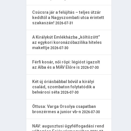
Csúcsra jár a felújítás – teljes útzár
keddtől a Nagyszombati utca érintett
szakaszán!
2026-07-31
A Királykút Emlékházba „költözött”
az egykori koronázóbazilika hiteles
makettje
2026-07-30
Férfi kosár, női röpi: légióst igazolt
az Alba és a MÁV Előre is
2026-07-30
Két új óriásbábbal bővül a királyi
család, szombaton folytatódik a
belvárosi séta
2026-07-30
Öttusa: Varga Orsolya csapatban
bronzérmes a junior vb-n
2026-07-30
NAV: augusztusi ügyfélfogadási rend