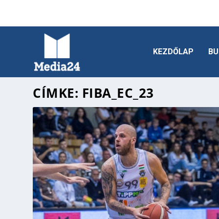
KEZDŐLAP
BU
CÍMKE:
FIBA_EC_23