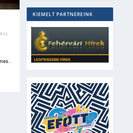
KIEMELT PARTNEREINK
|
0
|
mes...