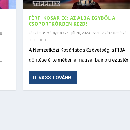
FÉRFI KOSÁR EC: AZ ALBA EGYBŐL A
CSOPORTKÖRBEN KEZD!
0
|
készítette:
Mátay Balázs
|
júl 20, 2023
|
Sport
,
Székesfehérvár
-
A Nemzetközi Kosárlabda Szövetség, a FIBA
.
döntése értelmében a magyar bajnoki ezüstér
OLVASS TOVÁBB