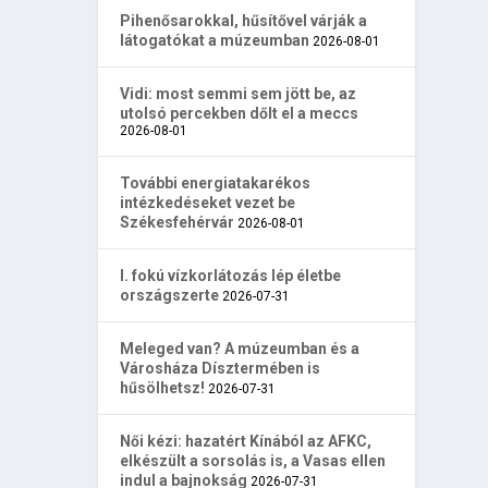
Pihenősarokkal, hűsítővel várják a
látogatókat a múzeumban
2026-08-01
Vidi: most semmi sem jött be, az
utolsó percekben dőlt el a meccs
2026-08-01
További energiatakarékos
intézkedéseket vezet be
Székesfehérvár
2026-08-01
I. fokú vízkorlátozás lép életbe
országszerte
2026-07-31
Meleged van? A múzeumban és a
Városháza Dísztermében is
hűsölhetsz!
2026-07-31
Női kézi: hazatért Kínából az AFKC,
elkészült a sorsolás is, a Vasas ellen
indul a bajnokság
2026-07-31