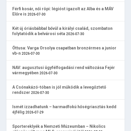
Férfi kosár, női röpi: légióst igazolt az Alba és a MÁV
Előre is
2026-07-30
Két új óriásbábbal bővül a királyi család, szombaton
folytatódik a belvárosi séta
2026-07-30
Öttusa: Varga Orsolya csapatban bronzérmes a junior
vb-n
2026-07-30
NAV: augusztusi ügyfélfogadási rend változása Fejér
vármegyében
2026-07-30
A Csónakázó-tóban is jól működik a levegőztető
rendszer
2026-07-30
Ismét izzadhatunk – harmadfokú hőségriasztás kedd
éjfélig
2026-07-29
Sportereklyék a Nemzeti Múzeumban – Nikolics