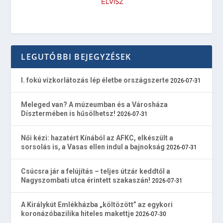
LEGUTÓBBI BEJEGYZÉSEK
I. fokú vízkorlátozás lép életbe országszerte
2026-07-31
Meleged van? A múzeumban és a Városháza
Dísztermében is hűsölhetsz!
2026-07-31
Női kézi: hazatért Kínából az AFKC, elkészült a
sorsolás is, a Vasas ellen indul a bajnokság
2026-07-31
Csúcsra jár a felújítás – teljes útzár keddtől a
Nagyszombati utca érintett szakaszán!
2026-07-31
A Királykút Emlékházba „költözött” az egykori
koronázóbazilika hiteles makettje
2026-07-30