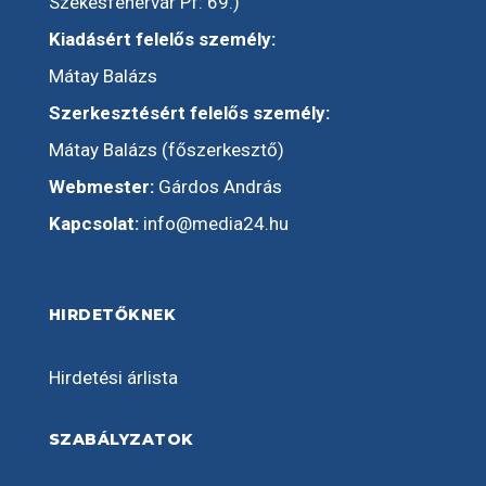
Székesfehérvár Pf: 69.)
Kiadásért felelős személy:
Mátay Balázs
Szerkesztésért felelős személy:
Mátay Balázs (főszerkesztő)
Webmester:
Gárdos András
Kapcsolat:
info@media24.hu
HIRDETŐKNEK
Hirdetési árlista
SZABÁLYZATOK