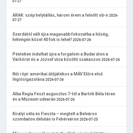
07-27
ARAK: szép helytállás, három érem a felnőtt ob-n
2026-
07-27
Szerdától vált újra magasabb fokozatba a hőség,
hétvégén közel 40 fok is lehet!
2026-07-26
Pénteken indulhat újra a forgalom a Budai úton a
Várkörút és a József utca közötti szakaszon
2026-07-26
Női röpi: amerikai ütőjátékos a MÁV Előre első
légiósigazolása
2026-07-26
Alba Regia Feszt augusztus 7-től a Bartók Béla téren
és a Múzeum udvarán
2026-07-26
Királyi séta és Fieszta – megtelt a Belváros
szombaton délután is Fehérváron
2026-07-25