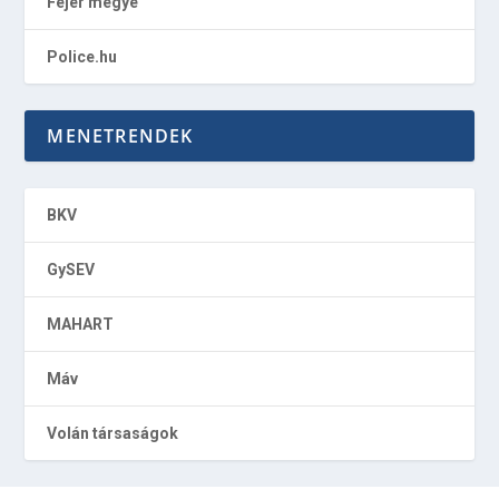
Fejér megye
Police.hu
MENETRENDEK
BKV
GySEV
MAHART
Máv
Volán társaságok