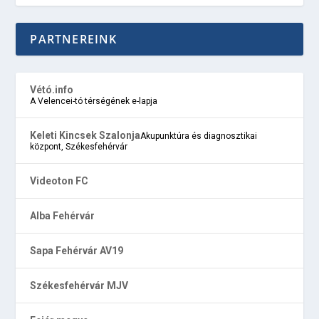
PARTNEREINK
Vétó.info
A Velencei-tó térségének e-lapja
Keleti Kincsek Szalonja
Akupunktúra és diagnosztikai
központ, Székesfehérvár
Videoton FC
Alba Fehérvár
Sapa Fehérvár AV19
Székesfehérvár MJV