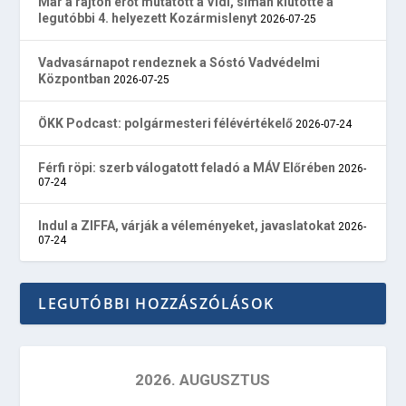
Már a rajton erőt mutatott a Vidi, simán kiütötte a
legutóbbi 4. helyezett Kozármislenyt
2026-07-25
Vadvasárnapot rendeznek a Sóstó Vadvédelmi
Központban
2026-07-25
ÖKK Podcast: polgármesteri félévértékelő
2026-07-24
Férfi röpi: szerb válogatott feladó a MÁV Előrében
2026-
07-24
Indul a ZIFFA, várják a véleményeket, javaslatokat
2026-
07-24
LEGUTÓBBI HOZZÁSZÓLÁSOK
2026. AUGUSZTUS