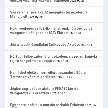
először vált meg MLS-aranycipőjétől
2026-07-29
Van véleménye a KRESZ megújítás tervezetéről?
Mondja el!
2026-07-28
Hoki: végleges az ICEHL-menetrend, női röpi: bolgár
válogatott ütőt igazolt a MÁV Előre
2026-07-28
Jön a tizedik Gondtalan Sulikezdés Akció
2026-07-28
Női foci: felkészülési Vidi győzelem, a szegedi bajnoki
rajtra hangol már a csapat
2026-07-28
Nem lehet elektromos rollert használni a Sóstó
Természetvédelmi területen!
2026-07-27
Jégkorong: szépen alakul a FEHA19 kerete,
válogatottak is érkeztek
2026-07-27
Egy napra lezárják a murvás parkolót Fehérváron
2026-