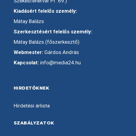
Székesfehérvár Pf: 69.)
Kiadásért felelős személy:
Mátay Balázs
Szerkesztésért felelős személy:
Mátay Balázs (főszerkesztő)
Webmester:
Gárdos András
Kapcsolat:
info@media24.hu
HIRDETŐKNEK
Hirdetési árlista
SZABÁLYZATOK