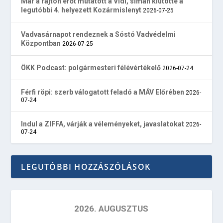
Már a rajton erőt mutatott a Vidi, simán kiütötte a
legutóbbi 4. helyezett Kozármislenyt
2026-07-25
Vadvasárnapot rendeznek a Sóstó Vadvédelmi
Központban
2026-07-25
ÖKK Podcast: polgármesteri félévértékelő
2026-07-24
Férfi röpi: szerb válogatott feladó a MÁV Előrében
2026-
07-24
Indul a ZIFFA, várják a véleményeket, javaslatokat
2026-
07-24
LEGUTÓBBI HOZZÁSZÓLÁSOK
2026. AUGUSZTUS