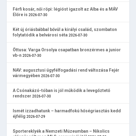
Férfi kosár, női röpi: légióst igazolt az Alba és a MÁV
Előre is
2026-07-30
Két új óriásbábbal bővül a királyi család, szombaton
folytatódik a belvárosi séta
2026-07-30
Öttusa: Varga Orsolya csapatban bronzérmes a junior
vb-n
2026-07-30
NAV: augusztusi ügyfélfogadási rend változása Fejér
vármegyében
2026-07-30
A Csónakázó-tóban is jól működik a levegőztető
rendszer
2026-07-30
Ismét izzadhatunk – harmadfokú hőségriasztás kedd
éjfélig
2026-07-29
Sportereklyék a Nemzeti Múzeumban – Nikolics