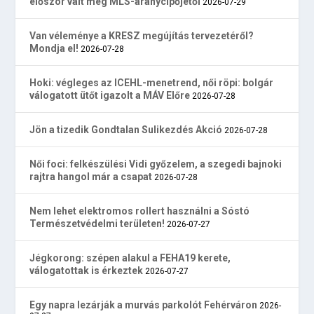
először vált meg MLS-aranycipőjétől
2026-07-29
Van véleménye a KRESZ megújítás tervezetéről?
Mondja el!
2026-07-28
Hoki: végleges az ICEHL-menetrend, női röpi: bolgár
válogatott ütőt igazolt a MÁV Előre
2026-07-28
Jön a tizedik Gondtalan Sulikezdés Akció
2026-07-28
Női foci: felkészülési Vidi győzelem, a szegedi bajnoki
rajtra hangol már a csapat
2026-07-28
Nem lehet elektromos rollert használni a Sóstó
Természetvédelmi területen!
2026-07-27
Jégkorong: szépen alakul a FEHA19 kerete,
válogatottak is érkeztek
2026-07-27
Egy napra lezárják a murvás parkolót Fehérváron
2026-