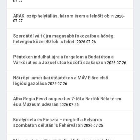
07-27
ARAK: szép helytállás, három érem a felnőtt ob-n
2026-
07-27
Szerdától vált újra magasabb fokozatba a hőség,
hétvégén közel 40 fok is lehet!
2026-07-26
Pénteken indulhat újra a forgalom a Budai úton a
Várkörút és a József utca közötti szakaszon
2026-07-26
Női röpi: amerikai ütőjátékos a MÁV Előre első
légiósigazolása
2026-07-26
Alba Regia Feszt augusztus 7-től a Bartók Béla téren
és a Múzeum udvarán
2026-07-26
Királyi séta és Fieszta – megtelt a Belváros
szombaton délután is Fehérváron
2026-07-25