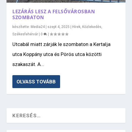
LEZÁRÁS LESZ A FELSŐVÁROSBAN
SZOMBATON
készítette:
Media24
|
szept 4, 2025
|
Hírek
,
Közlekedés
,
Székesfehérvár
|
0
|
Utcabál miatt zárják le szombaton a Kertalja
utca Koppány utca és Pörös utca közötti
szakaszát. A...
OLVASS TOVÁBB