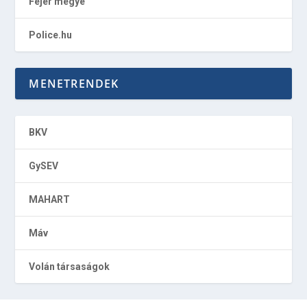
Fejér megye
Police.hu
MENETRENDEK
BKV
GySEV
MAHART
Máv
Volán társaságok