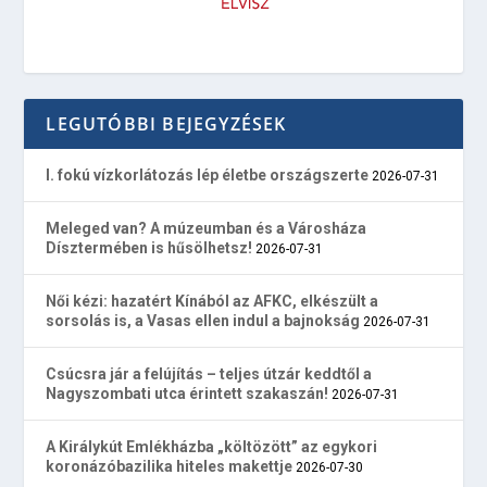
LEGUTÓBBI BEJEGYZÉSEK
I. fokú vízkorlátozás lép életbe országszerte
2026-07-31
Meleged van? A múzeumban és a Városháza
Dísztermében is hűsölhetsz!
2026-07-31
Női kézi: hazatért Kínából az AFKC, elkészült a
sorsolás is, a Vasas ellen indul a bajnokság
2026-07-31
Csúcsra jár a felújítás – teljes útzár keddtől a
Nagyszombati utca érintett szakaszán!
2026-07-31
A Királykút Emlékházba „költözött” az egykori
koronázóbazilika hiteles makettje
2026-07-30