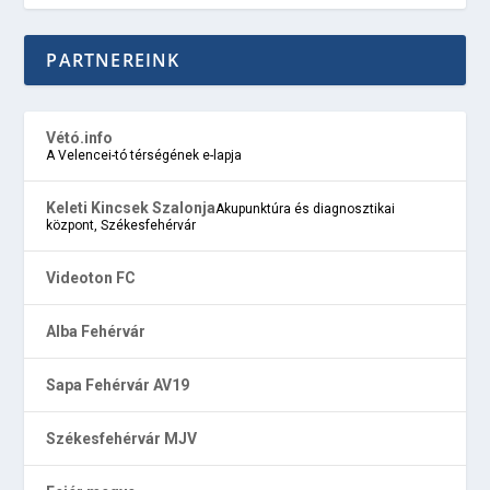
PARTNEREINK
Vétó.info
A Velencei-tó térségének e-lapja
Keleti Kincsek Szalonja
Akupunktúra és diagnosztikai
központ, Székesfehérvár
Videoton FC
Alba Fehérvár
Sapa Fehérvár AV19
Székesfehérvár MJV