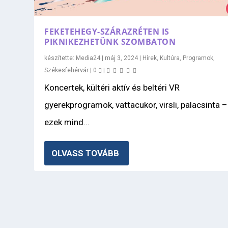
FEKETEHEGY-SZÁRAZRÉTEN IS
PIKNIKEZHETÜNK SZOMBATON
készítette:
Media24
|
máj 3, 2024
|
Hírek
,
Kultúra
,
Programok
,
Székesfehérvár
|
0
|
Koncertek, kültéri aktív és beltéri VR
gyerekprogramok, vattacukor, virsli, palacsinta –
ezek mind...
OLVASS TOVÁBB