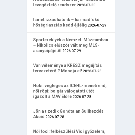
levegőztető rendszer
2026-07-30
Ismét izzadhatunk – harmadfokú
hőségriasztás kedd éjfélig
2026-07-29
Sportereklyék a Nemzeti Múzeumban
– Nikolics először vált meg MLS-
aranycipőjétől
2026-07-29
Van véleménye a KRESZ megújítás
tervezetéről? Mondja el!
2026-07-28
Hoki: végleges az ICEHL-menetrend,
női röpi: bolgár válogatott ütőt
igazolt a MÁV Előre
2026-07-28
Jön a tizedik Gondtalan Sulikezdés
Akció
2026-07-28
Női foci: felkészülési Vidi győzelem,