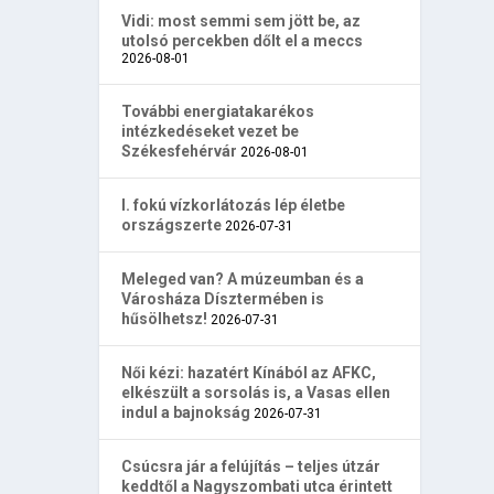
Vidi: most semmi sem jött be, az
utolsó percekben dőlt el a meccs
2026-08-01
További energiatakarékos
intézkedéseket vezet be
Székesfehérvár
2026-08-01
I. fokú vízkorlátozás lép életbe
országszerte
2026-07-31
Meleged van? A múzeumban és a
Városháza Dísztermében is
hűsölhetsz!
2026-07-31
Női kézi: hazatért Kínából az AFKC,
elkészült a sorsolás is, a Vasas ellen
indul a bajnokság
2026-07-31
Csúcsra jár a felújítás – teljes útzár
keddtől a Nagyszombati utca érintett