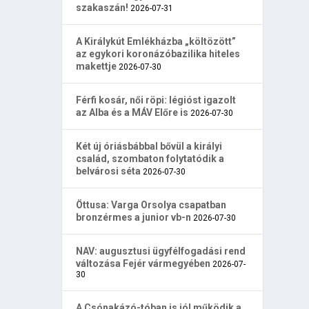
szakaszán!
2026-07-31
A Királykút Emlékházba „költözött”
az egykori koronázóbazilika hiteles
makettje
2026-07-30
Férfi kosár, női röpi: légióst igazolt
az Alba és a MÁV Előre is
2026-07-30
Két új óriásbábbal bővül a királyi
család, szombaton folytatódik a
belvárosi séta
2026-07-30
Öttusa: Varga Orsolya csapatban
bronzérmes a junior vb-n
2026-07-30
NAV: augusztusi ügyfélfogadási rend
változása Fejér vármegyében
2026-07-
30
A Csónakázó-tóban is jól működik a