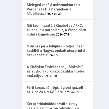
Meleged van? A múzeumban és a
Városháza Dísztermében is
hűsölhetsz!
2026-07-31
Női kézi: hazatért Kínából az AFKC,
elkészült a sorsolás is, a Vasas ellen
indul a bajnokság
2026-07-31
Csúcsra jár a felújítás – teljes útzár
keddtől a Nagyszombati utca érintett
szakaszán!
2026-07-31
A Királykút Emlékházba „költözött”
az egykori koronázóbazilika hiteles
makettje
2026-07-30
Férfi kosár, női röpi: légióst igazolt
az Alba és a MÁV Előre is
2026-07-30
Két új óriásbábbal bővül a királyi
család, szombaton folytatódik a