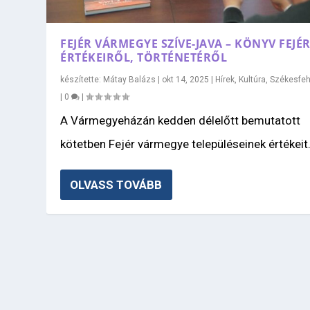
FEJÉR VÁRMEGYE SZÍVE-JAVA – KÖNYV FEJÉ
ÉRTÉKEIRŐL, TÖRTÉNETÉRŐL
készítette:
Mátay Balázs
|
okt 14, 2025
|
Hírek
,
Kultúra
,
Székesfeh
|
0
|
A Vármegyeházán kedden délelőtt bemutatott
kötetben Fejér vármegye településeinek értékeit.
OLVASS TOVÁBB