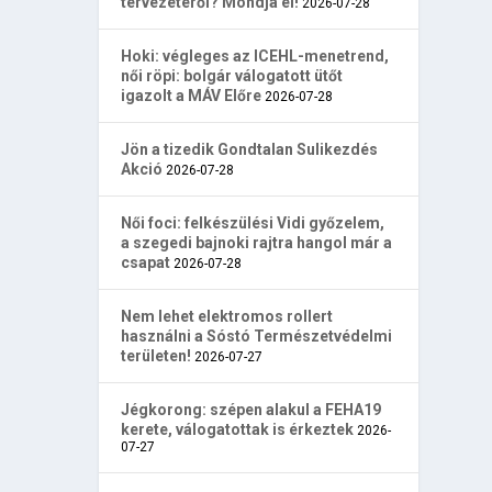
tervezetéről? Mondja el!
2026-07-28
Hoki: végleges az ICEHL-menetrend,
női röpi: bolgár válogatott ütőt
igazolt a MÁV Előre
2026-07-28
Jön a tizedik Gondtalan Sulikezdés
Akció
2026-07-28
Női foci: felkészülési Vidi győzelem,
a szegedi bajnoki rajtra hangol már a
csapat
2026-07-28
Nem lehet elektromos rollert
használni a Sóstó Természetvédelmi
területen!
2026-07-27
Jégkorong: szépen alakul a FEHA19
kerete, válogatottak is érkeztek
2026-
07-27