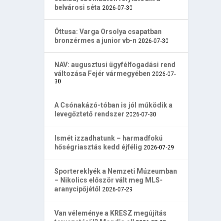
belvárosi séta
2026-07-30
Öttusa: Varga Orsolya csapatban
bronzérmes a junior vb-n
2026-07-30
NAV: augusztusi ügyfélfogadási rend
változása Fejér vármegyében
2026-07-
30
A Csónakázó-tóban is jól működik a
levegőztető rendszer
2026-07-30
Ismét izzadhatunk – harmadfokú
hőségriasztás kedd éjfélig
2026-07-29
Sportereklyék a Nemzeti Múzeumban
– Nikolics először vált meg MLS-
aranycipőjétől
2026-07-29
Van véleménye a KRESZ megújítás