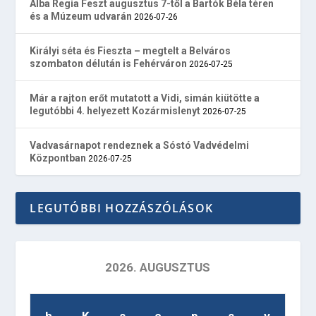
Alba Regia Feszt augusztus 7-től a Bartók Béla téren
és a Múzeum udvarán
2026-07-26
Királyi séta és Fieszta – megtelt a Belváros
szombaton délután is Fehérváron
2026-07-25
Már a rajton erőt mutatott a Vidi, simán kiütötte a
legutóbbi 4. helyezett Kozármislenyt
2026-07-25
Vadvasárnapot rendeznek a Sóstó Vadvédelmi
Központban
2026-07-25
LEGUTÓBBI HOZZÁSZÓLÁSOK
2026. AUGUSZTUS
h
K
s
c
p
s
v