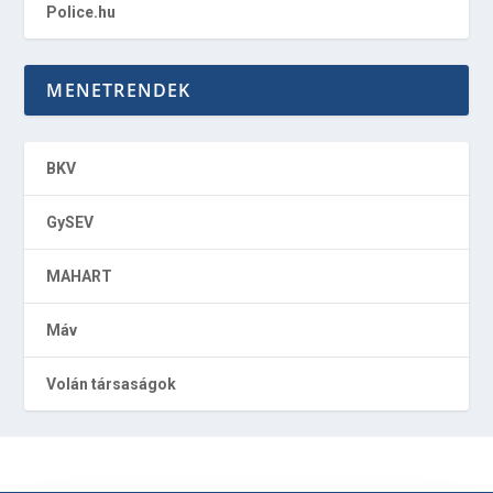
Police.hu
MENETRENDEK
BKV
GySEV
MAHART
Máv
Volán társaságok