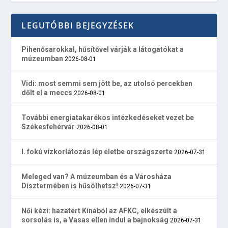
LEGUTÓBBI BEJEGYZÉSEK
Pihenősarokkal, hűsítővel várják a látogatókat a
múzeumban
2026-08-01
Vidi: most semmi sem jött be, az utolsó percekben
dőlt el a meccs
2026-08-01
További energiatakarékos intézkedéseket vezet be
Székesfehérvár
2026-08-01
I. fokú vízkorlátozás lép életbe országszerte
2026-07-31
Meleged van? A múzeumban és a Városháza
Dísztermében is hűsölhetsz!
2026-07-31
Női kézi: hazatért Kínából az AFKC, elkészült a
sorsolás is, a Vasas ellen indul a bajnokság
2026-07-31