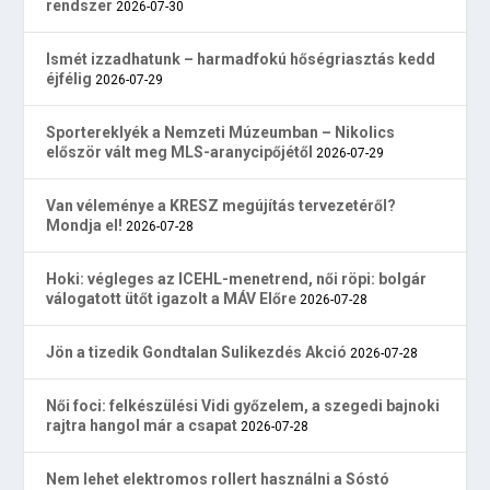
rendszer
2026-07-30
Ismét izzadhatunk – harmadfokú hőségriasztás kedd
éjfélig
2026-07-29
Sportereklyék a Nemzeti Múzeumban – Nikolics
először vált meg MLS-aranycipőjétől
2026-07-29
Van véleménye a KRESZ megújítás tervezetéről?
Mondja el!
2026-07-28
Hoki: végleges az ICEHL-menetrend, női röpi: bolgár
válogatott ütőt igazolt a MÁV Előre
2026-07-28
Jön a tizedik Gondtalan Sulikezdés Akció
2026-07-28
Női foci: felkészülési Vidi győzelem, a szegedi bajnoki
rajtra hangol már a csapat
2026-07-28
Nem lehet elektromos rollert használni a Sóstó