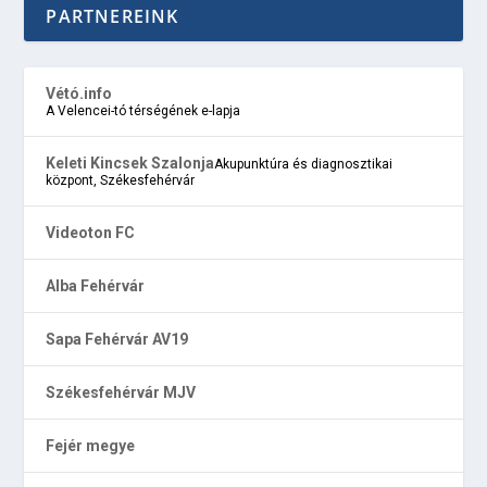
PARTNEREINK
Vétó.info
A Velencei-tó térségének e-lapja
Keleti Kincsek Szalonja
Akupunktúra és diagnosztikai
központ, Székesfehérvár
Videoton FC
Alba Fehérvár
Sapa Fehérvár AV19
Székesfehérvár MJV
Fejér megye