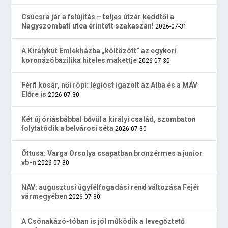
Csúcsra jár a felújítás – teljes útzár keddtől a
Nagyszombati utca érintett szakaszán!
2026-07-31
A Királykút Emlékházba „költözött” az egykori
koronázóbazilika hiteles makettje
2026-07-30
Férfi kosár, női röpi: légióst igazolt az Alba és a MÁV
Előre is
2026-07-30
Két új óriásbábbal bővül a királyi család, szombaton
folytatódik a belvárosi séta
2026-07-30
Öttusa: Varga Orsolya csapatban bronzérmes a junior
vb-n
2026-07-30
NAV: augusztusi ügyfélfogadási rend változása Fejér
vármegyében
2026-07-30
A Csónakázó-tóban is jól működik a levegőztető