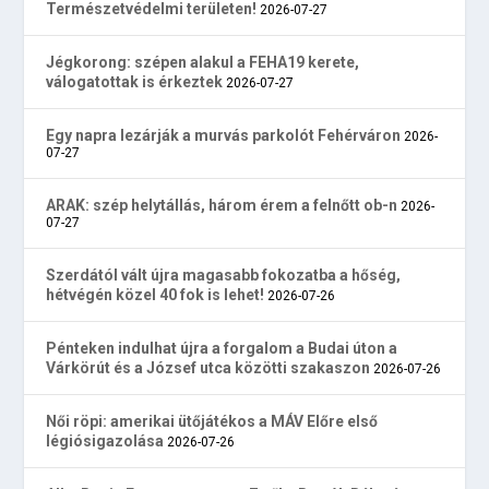
Természetvédelmi területen!
2026-07-27
Jégkorong: szépen alakul a FEHA19 kerete,
válogatottak is érkeztek
2026-07-27
Egy napra lezárják a murvás parkolót Fehérváron
2026-
07-27
ARAK: szép helytállás, három érem a felnőtt ob-n
2026-
07-27
Szerdától vált újra magasabb fokozatba a hőség,
hétvégén közel 40 fok is lehet!
2026-07-26
Pénteken indulhat újra a forgalom a Budai úton a
Várkörút és a József utca közötti szakaszon
2026-07-26
Női röpi: amerikai ütőjátékos a MÁV Előre első
légiósigazolása
2026-07-26