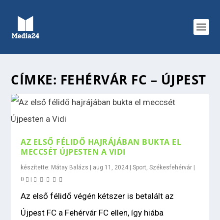
CÍMKE:
FEHÉRVÁR FC – ÚJPEST
AZ ELSŐ FÉLIDŐ HAJRÁJÁBAN BUKTA EL
MECCSÉT ÚJPESTEN A VIDI
készítette:
Mátay Balázs
|
aug 11, 2024
|
Sport
,
Székesfehérvár
|
0
|
Az első félidő végén kétszer is betalált az
Újpest FC a Fehérvár FC ellen, így hiába