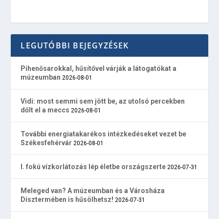
LEGUTÓBBI BEJEGYZÉSEK
Pihenősarokkal, hűsítővel várják a látogatókat a
múzeumban
2026-08-01
Vidi: most semmi sem jött be, az utolsó percekben
dőlt el a meccs
2026-08-01
További energiatakarékos intézkedéseket vezet be
Székesfehérvár
2026-08-01
I. fokú vízkorlátozás lép életbe országszerte
2026-07-31
Meleged van? A múzeumban és a Városháza
Dísztermében is hűsölhetsz!
2026-07-31