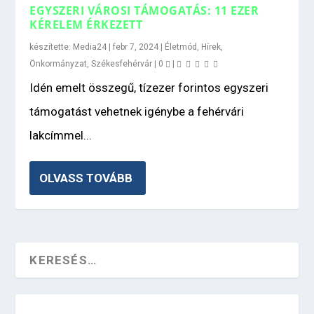
EGYSZERI VÁROSI TÁMOGATÁS: 11 EZER
KÉRELEM ÉRKEZETT
készítette:
Media24
|
febr 7, 2024
|
Életmód
,
Hírek
,
Önkormányzat
,
Székesfehérvár
|
0
|
Idén emelt összegű, tízezer forintos egyszeri
támogatást vehetnek igénybe a fehérvári
lakcímmel...
OLVASS TOVÁBB