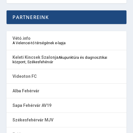
PARTNEREINK
Vétó.info
A Velencei-tó térségének e-lapja
Keleti Kincsek Szalonja
Akupunktúra és diagnosztikai
központ, Székesfehérvár
Videoton FC
Alba Fehérvár
Sapa Fehérvár AV19
Székesfehérvár MJV