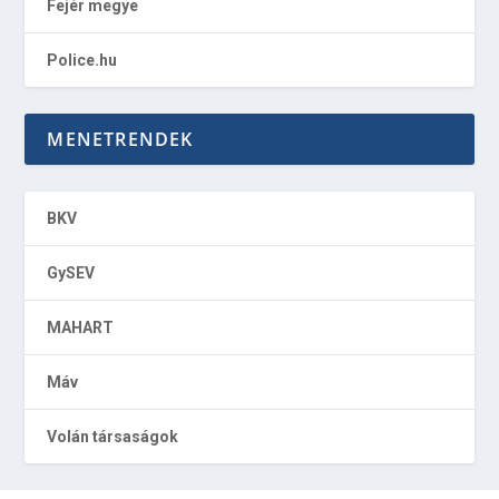
Fejér megye
Police.hu
MENETRENDEK
BKV
GySEV
MAHART
Máv
Volán társaságok