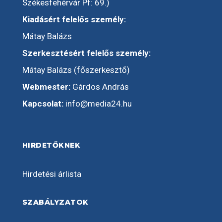
Székesfehérvár Pf: 69.)
Kiadásért felelős személy:
Mátay Balázs
Szerkesztésért felelős személy:
Mátay Balázs (főszerkesztő)
Webmester:
Gárdos András
Kapcsolat:
info@media24.hu
HIRDETŐKNEK
Hirdetési árlista
SZABÁLYZATOK