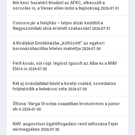
Női kézi: hazatért Kínából az AFKC, elkészült a
sorsolás is, a Vasas ellen indul a bajnokság
2026-07-31
Csúcsra jár a felújítás – teljes útzár keddtől a
Nagyszombati utca érintett szakaszán!
2026-07-31
A Királykút Emlékházba „költözött” az egykori
koronázóbazilika hiteles makettje
2026-07-30
Férfi kosár, női röpi: légióst igazolt az Alba és a MÁV
Előre is
2026-07-30
Két új óriásbábbal bővül a királyi család, szombaton
folytatódik a belvárosi séta
2026-07-30
Öttusa: Varga Orsolya csapatban bronzérmes a junior
vb-n
2026-07-30
NAV: augusztusi ügyfélfogadási rend változása Fejér
vármegyében
2026-07-30