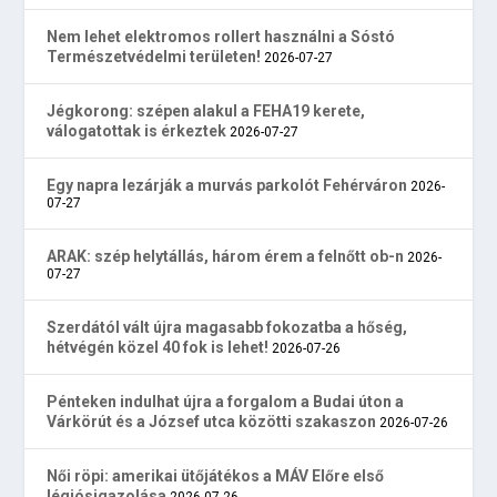
Nem lehet elektromos rollert használni a Sóstó
Természetvédelmi területen!
2026-07-27
Jégkorong: szépen alakul a FEHA19 kerete,
válogatottak is érkeztek
2026-07-27
Egy napra lezárják a murvás parkolót Fehérváron
2026-
07-27
ARAK: szép helytállás, három érem a felnőtt ob-n
2026-
07-27
Szerdától vált újra magasabb fokozatba a hőség,
hétvégén közel 40 fok is lehet!
2026-07-26
Pénteken indulhat újra a forgalom a Budai úton a
Várkörút és a József utca közötti szakaszon
2026-07-26
Női röpi: amerikai ütőjátékos a MÁV Előre első
légiósigazolása
2026-07-26