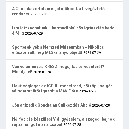
A Csónakázó-tóban is jól működik a levegőztető
rendszer
2026-07-30
Ismét izzadhatunk – harmadfokú hőségriasztás kedd
éjfélig
2026-07-29
Sportereklyék a Nemzeti Múzeumban – Nikolics
először vált meg MLS-aranycipőjétől
2026-07-29
Van véleménye a KRESZ megújítás tervezetéről?
Mondja el!
2026-07-28
Hoki: végleges az ICEHL-menetrend, női röpi: bolgár
válogatott ütőt igazolt a MÁV Előre
2026-07-28
Jön a tizedik Gondtalan Sulikezdés Akció
2026-07-28
Női foci: felkészülési Vidi győzelem, a szegedi bajnoki
rajtra hangol már a csapat
2026-07-28