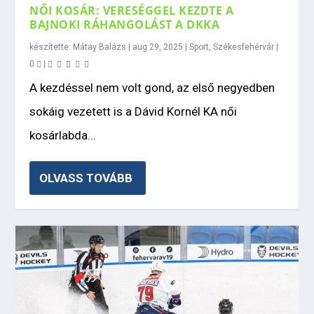
NŐI KOSÁR: VERESÉGGEL KEZDTE A
BAJNOKI RÁHANGOLÁST A DKKA
készítette:
Mátay Balázs
|
aug 29, 2025
|
Sport
,
Székesfehérvár
|
0
|
A kezdéssel nem volt gond, az első negyedben
sokáig vezetett is a Dávid Kornél KA női
kosárlabda...
OLVASS TOVÁBB