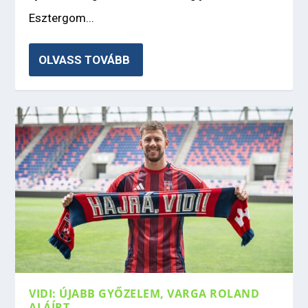
Esztergom...
OLVASS TOVÁBB
VIDI: ÚJABB GYŐZELEM, VARGA ROLAND
ALÁÍRT