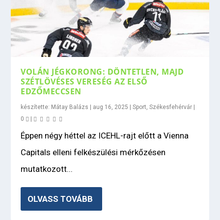
VOLÁN JÉGKORONG: DÖNTETLEN, MAJD
SZÉTLÖVÉSES VERESÉG AZ ELSŐ
EDZŐMECCSEN
készítette:
Mátay Balázs
|
aug 16, 2025
|
Sport
,
Székesfehérvár
|
0
|
Éppen négy héttel az ICEHL-rajt előtt a Vienna
Capitals elleni felkészülési mérkőzésen
mutatkozott...
OLVASS TOVÁBB