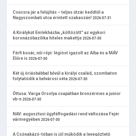
Csúcsra jár a felújítás – teljes útzár keddtől a
Nagyszombati utca érintett szakaszán!
2026-07-31
A Királykút Emlékházba „költözött” az egykori
koronázóbazilika hiteles makettje
2026-07-30
Férfi kosár, női röpi: légióst igazolt az Alba és a MÁV
Előre is
2026-07-30
Két új óriásbábbal bővül a királyi család, szombaton
folytatódik a belvárosi séta
2026-07-30
Öttusa: Varga Orsolya csapatban bronzérmes a junior
vb-n
2026-07-30
NAV: augusztusi ügyfélfogadási rend változása Fejér
vármegyében
2026-07-30
A Csónakázó-tóban is jól működik a levegőztető