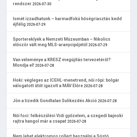
rendszer
2026-07-30
Ismét izzadhatunk – harmadfokú hőségriasztás kedd
éjfélig
2026-07-29
Sportereklyék a Nemzeti Múzeumban – Nikolics
először vált meg MLS-aranycipőjétől
2026-07-29
Van véleménye a KRESZ megújítás tervezetéről?
Mondja el!
2026-07-28
Hoki: végleges az ICEHL-menetrend, női röpi: bolgár
válogatott ütőt igazolt a MÁV Előre
2026-07-28
Jön a tizedik Gondtalan Sulikezdés Akció
2026-07-28
Női foci: felkészülési Vidi győzelem, a szegedi bajnoki
rajtra hangol már a csapat
2026-07-28
Nem lehet elektromos rollert használni a Sóstó