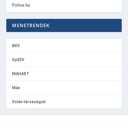
Police.hu
MENETRENDEK
BKV
GySEV
MAHART
Máv
Volán társaságok