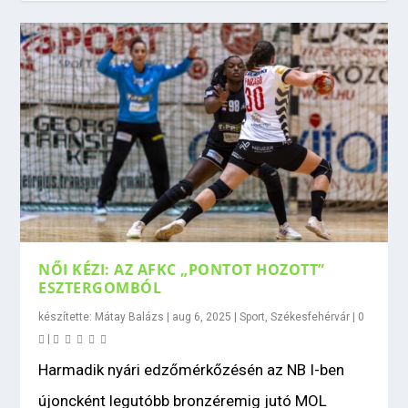
NŐI KÉZI: AZ AFKC „PONTOT HOZOTT”
ESZTERGOMBÓL
készítette:
Mátay Balázs
|
aug 6, 2025
|
Sport
,
Székesfehérvár
|
0
|
Harmadik nyári edzőmérkőzésén az NB I-ben
újoncként legutóbb bronzéremig jutó MOL