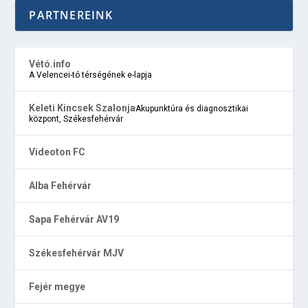
PARTNEREINK
Vétó.info
A Velencei-tó térségének e-lapja
Keleti Kincsek Szalonja
Akupunktúra és diagnosztikai
központ, Székesfehérvár
Videoton FC
Alba Fehérvár
Sapa Fehérvár AV19
Székesfehérvár MJV
Fejér megye