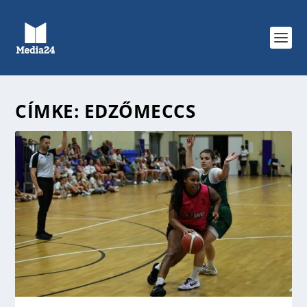
CÍMKE:
EDZŐMECCS