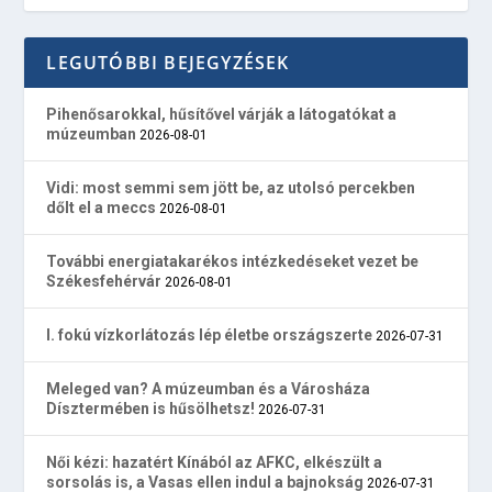
LEGUTÓBBI BEJEGYZÉSEK
Pihenősarokkal, hűsítővel várják a látogatókat a
múzeumban
2026-08-01
Vidi: most semmi sem jött be, az utolsó percekben
dőlt el a meccs
2026-08-01
További energiatakarékos intézkedéseket vezet be
Székesfehérvár
2026-08-01
I. fokú vízkorlátozás lép életbe országszerte
2026-07-31
Meleged van? A múzeumban és a Városháza
Dísztermében is hűsölhetsz!
2026-07-31
Női kézi: hazatért Kínából az AFKC, elkészült a
sorsolás is, a Vasas ellen indul a bajnokság
2026-07-31