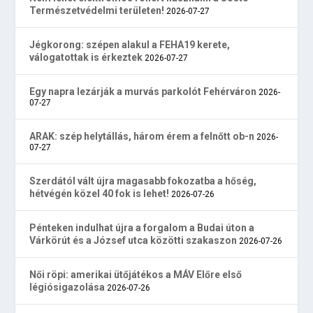
Természetvédelmi területen!
2026-07-27
Jégkorong: szépen alakul a FEHA19 kerete,
válogatottak is érkeztek
2026-07-27
Egy napra lezárják a murvás parkolót Fehérváron
2026-
07-27
ARAK: szép helytállás, három érem a felnőtt ob-n
2026-
07-27
Szerdától vált újra magasabb fokozatba a hőség,
hétvégén közel 40 fok is lehet!
2026-07-26
Pénteken indulhat újra a forgalom a Budai úton a
Várkörút és a József utca közötti szakaszon
2026-07-26
Női röpi: amerikai ütőjátékos a MÁV Előre első
légiósigazolása
2026-07-26