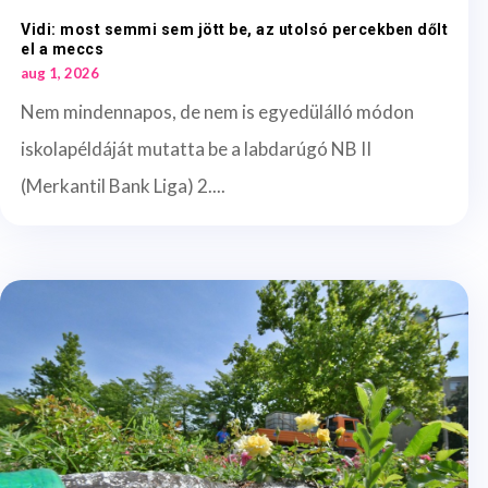
Vidi: most semmi sem jött be, az utolsó percekben dőlt
el a meccs
aug 1, 2026
Nem mindennapos, de nem is egyedülálló módon
iskolapéldáját mutatta be a labdarúgó NB II
(Merkantil Bank Liga) 2....