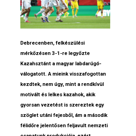
Debrecenben, felkészülési
mérkőzésen 3-1-re legyőzte
Kazahsztánt a magyar labdarúgó-
válogatott. A mieink visszafogottan
kezdtek, nem úgy, mint a rendkívül
motivált és lelkes kazahok, akik
gyorsan vezetést is szereztek egy
szöglet utáni fejesből, ám a második
félidőre jelentősen feljavult nemzeti
csapatunk produkciója, ezért