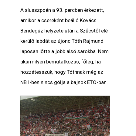
A slusszpoén a 93. percben érkezett,
amikor a csereként beálló Kovács
Bendegúz helyzete után a Szűcstől elé
kerülő labdát az újonc Tóth Rajmund
laposan lőtte a jobb alsó sarokba. Nem
akármilyen bemutatkozás, főleg, ha
hozzátesszük, hogy Tóthnak még az
NB I-ben nincs gólja a bajnok ETO-ban.