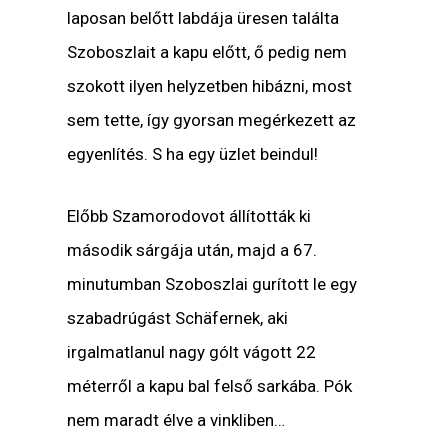
laposan belőtt labdája üresen találta
Szoboszlait a kapu előtt, ő pedig nem
szokott ilyen helyzetben hibázni, most
sem tette, így gyorsan megérkezett az
egyenlítés. S ha egy üzlet beindul!
Előbb Szamorodovot állították ki
második sárgája után, majd a 67.
minutumban Szoboszlai gurított le egy
szabadrúgást Schäfernek, aki
irgalmatlanul nagy gólt vágott 22
méterről a kapu bal felső sarkába. Pók
nem maradt élve a vinkliben…