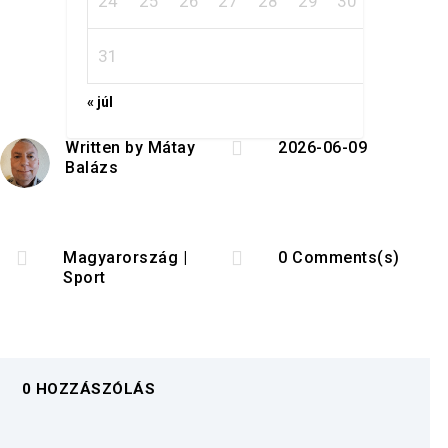
24
25
26
27
28
29
30
31
« júl

Written by
Mátay
2026-06-09
Balázs


Magyarország
|
0 Comments(s)
Sport
0 HOZZÁSZÓLÁS