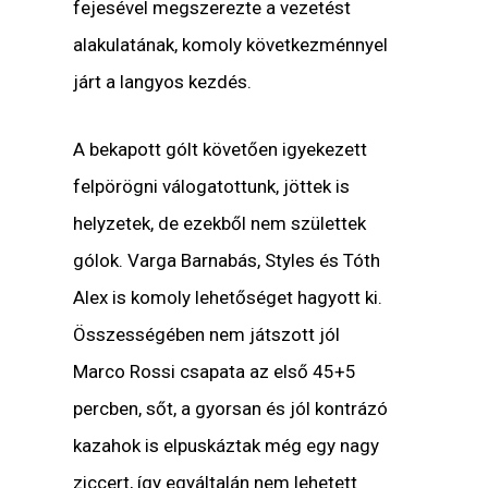
fejesével megszerezte a vezetést
alakulatának, komoly következménnyel
járt a langyos kezdés.
A bekapott gólt követően igyekezett
felpörögni válogatottunk, jöttek is
helyzetek, de ezekből nem születtek
gólok. Varga Barnabás, Styles és Tóth
Alex is komoly lehetőséget hagyott ki.
Összességében nem játszott jól
Marco Rossi csapata az első 45+5
percben, sőt, a gyorsan és jól kontrázó
kazahok is elpuskáztak még egy nagy
ziccert, így egyáltalán nem lehetett