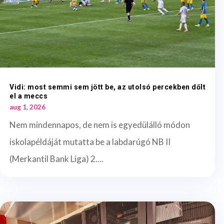
Vidi: most semmi sem jött be, az utolsó percekben dőlt
el a meccs
aug 1, 2026
Nem mindennapos, de nem is egyedülálló módon
iskolapéldáját mutatta be a labdarúgó NB II
(Merkantil Bank Liga) 2....