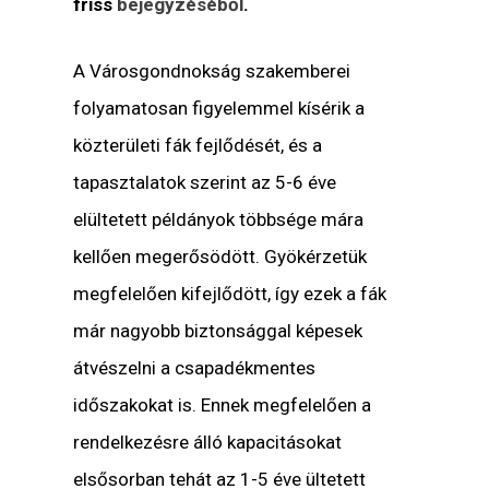
friss
bejegyzéséből
.
A Városgondnokság szakemberei
folyamatosan figyelemmel kísérik a
közterületi fák fejlődését, és a
tapasztalatok szerint az 5-6 éve
elültetett példányok többsége mára
kellően megerősödött. Gyökérzetük
megfelelően kifejlődött, így ezek a fák
már nagyobb biztonsággal képesek
átvészelni a csapadékmentes
időszakokat is. Ennek megfelelően a
rendelkezésre álló kapacitásokat
elsősorban tehát az 1-5 éve ültetett