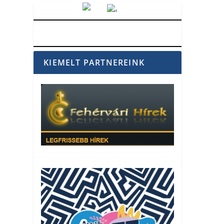
Vörösmarty Rádió
KIEMELT PARTNEREINK