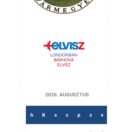
2026. AUGUSZTUS
h
K
s
c
p
s
v