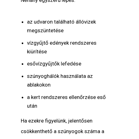
az udvaron található állóvizek
megszüntetése
vízgyűjtő edények rendszeres
kiürítése
esővízgyűjtők lefedése
szúnyoghálók használata az
ablakokon
a kert rendszeres ellenőrzése eső
után
Ha ezekre figyelünk, jelentősen
csökkenthető a szúnyogok száma a