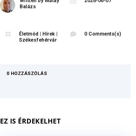
Written by
Mátay

2026-06-07
Balázs

Életmód
|
Hírek
|

0 Comments(s)
Székesfehérvár
0 HOZZÁSZÓLÁS
EZ IS ÉRDEKELHET