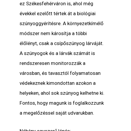
ez Székesfehérváron is, ahol még
évekkel ezelőtt tértek át a biológiai
szúnyoggyérítésre. A környezetkímélő
módszer nem károsítja a többi
élőlényt, csak a csípőszúnyog lárváját.
A szúnyogok és a lárvák számát is
rendszeresen monitorozzák a
városban, és tavasztól folyamatosan
védekeznek kimondottan azokon a
helyeken, ahol sok szúnyog kelhetne ki.
Fontos, hogy magunk is foglalkozzunk
a megelőzéssel saját udvarukban.
Néhány egyszerű lépés: