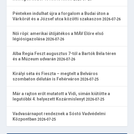
Pénteken indulhat újra a forgalom a Budai úton a
Várkörút és a József utca közötti szakaszon
2026-07-26
Női röpi: amerikai ütőjátékos a MÁV Előre első
légiósigazolása
2026-07-26
Alba Regia Feszt augusztus 7-től a Bartók Béla téren
és a Múzeum udvarán
2026-07-26
Királyi séta és Fieszta – megtelt a Belváros
szombaton délután is Fehérváron
2026-07-25
Már a rajton erőt mutatott a Vidi, simán kiütötte a
legutóbbi 4. helyezett Kozármislenyt
2026-07-25
Vadvasárnapot rendeznek a Sóstó Vadvédelmi
Központban
2026-07-25