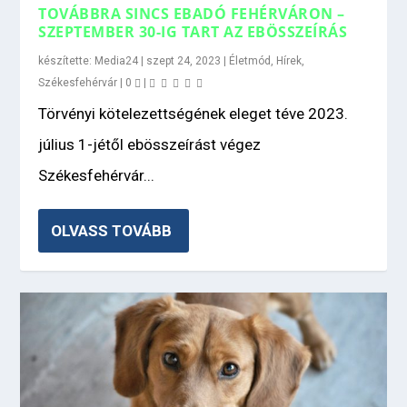
TOVÁBBRA SINCS EBADÓ FEHÉRVÁRON –
SZEPTEMBER 30-IG TART AZ EBÖSSZEÍRÁS
készítette:
Media24
|
szept 24, 2023
|
Életmód
,
Hírek
,
Székesfehérvár
|
0
|
Törvényi kötelezettségének eleget téve 2023.
július 1-jétől ebösszeírást végez
Székesfehérvár...
OLVASS TOVÁBB