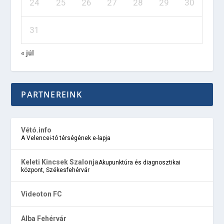
24
25
26
27
28
29
30
31
« júl
PARTNEREINK
Vétó.info
A Velencei-tó térségének e-lapja
Keleti Kincsek Szalonja
Akupunktúra és diagnosztikai
központ, Székesfehérvár
Videoton FC
Alba Fehérvár