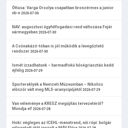
Öttusa: Varga Orsolya csapatban bronzérmes a junior
vb-n
2026-07-30
NAV: augusztusi ügyfélfogadási rend változása Fejér
vármegyében
2026-07-30
A Csónakázó-tóban is jól működik a levegőztető
rendszer
2026-07-30
Ismét izzadhatunk – harmadfokú hőségriasztás kedd
éjfélig
2026-07-29
Sportereklyék a Nemzeti Múzeumban – Nikolics
először vált meg MLS-aranycipőjétől
2026-07-29
Van véleménye a KRESZ megújítás tervezetéről?
Mondja el!
2026-07-28
Hoki: végleges az ICEHL-menetrend, női röpi: bolgár
válogatott ütőt igazolt a MÁV Előre
2026-07-28