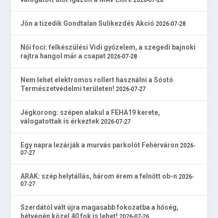
Jön a tizedik Gondtalan Sulikezdés Akció
2026-07-28
Női foci: felkészülési Vidi győzelem, a szegedi bajnoki
rajtra hangol már a csapat
2026-07-28
Nem lehet elektromos rollert használni a Sóstó
Természetvédelmi területen!
2026-07-27
Jégkorong: szépen alakul a FEHA19 kerete,
válogatottak is érkeztek
2026-07-27
Egy napra lezárják a murvás parkolót Fehérváron
2026-
07-27
ARAK: szép helytállás, három érem a felnőtt ob-n
2026-
07-27
Szerdától vált újra magasabb fokozatba a hőség,
hétvégén közel 40 fok is lehet!
2026-07-26