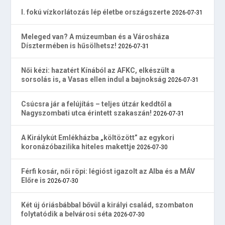
I. fokú vízkorlátozás lép életbe országszerte
2026-07-31
Meleged van? A múzeumban és a Városháza
Dísztermében is hűsölhetsz!
2026-07-31
Női kézi: hazatért Kínából az AFKC, elkészült a
sorsolás is, a Vasas ellen indul a bajnokság
2026-07-31
Csúcsra jár a felújítás – teljes útzár keddtől a
Nagyszombati utca érintett szakaszán!
2026-07-31
A Királykút Emlékházba „költözött” az egykori
koronázóbazilika hiteles makettje
2026-07-30
Férfi kosár, női röpi: légióst igazolt az Alba és a MÁV
Előre is
2026-07-30
Két új óriásbábbal bővül a királyi család, szombaton
folytatódik a belvárosi séta
2026-07-30