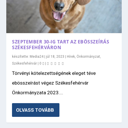
SZEPTEMBER 30-IG TART AZ EBÖSSZEÍRÁS
SZÉKESFEHÉRVÁRON
készítette:
Media24
|
júl 18, 2023
|
Hírek
,
Önkormányzat
,
Székesfehérvár
|
0
|
Törvényi kötelezettségének eleget téve
ebösszeírást végez Székesfehérvár
Önkormányzata 2023....
OLVASS TOVÁBB