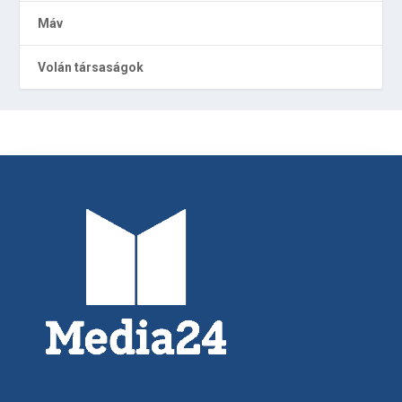
Máv
Volán társaságok