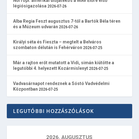
Női röpi: amerikai ütőjátékos a MÁV Előre első
légiósigazolása
2026-07-26
Alba Regia Feszt augusztus 7-től a Bartók Béla téren
és a Múzeum udvarán
2026-07-26
Királyi séta és Fieszta – megtelt a Belváros
szombaton délután is Fehérváron
2026-07-25
Már a rajton erőt mutatott a Vidi, simán kiütötte a
legutóbbi 4. helyezett Kozármislenyt
2026-07-25
Vadvasárnapot rendeznek a Sóstó Vadvédelmi
Központban
2026-07-25
LEGUTÓBBI HOZZÁSZÓLÁSOK
2026. AUGUSZTUS