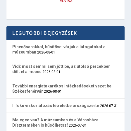
LEGUTÓBBI BEJEGYZÉSEK
Pihenősarokkal, hűsítővel várják a látogatókat a
múzeumban
2026-08-01
Vidi: most semmi sem jött be, az utolsó percekben
dőlt el a meccs
2026-08-01
További energiatakarékos intézkedéseket vezet be
Székesfehérvár
2026-08-01
I. fokú vízkorlátozás lép életbe országszerte
2026-07-31
Meleged van? A múzeumban és a Városháza
Dísztermében is hűsölhetsz!
2026-07-31