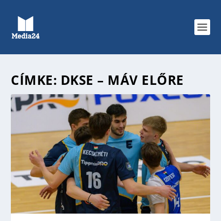
CÍMKE:
DKSE – MÁV ELŐRE