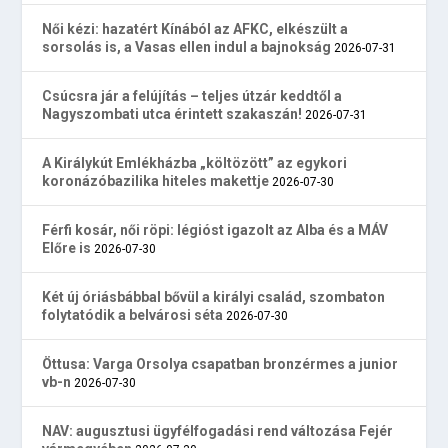
Női kézi: hazatért Kínából az AFKC, elkészült a
sorsolás is, a Vasas ellen indul a bajnokság
2026-07-31
Csúcsra jár a felújítás – teljes útzár keddtől a
Nagyszombati utca érintett szakaszán!
2026-07-31
A Királykút Emlékházba „költözött” az egykori
koronázóbazilika hiteles makettje
2026-07-30
Férfi kosár, női röpi: légióst igazolt az Alba és a MÁV
Előre is
2026-07-30
Két új óriásbábbal bővül a királyi család, szombaton
folytatódik a belvárosi séta
2026-07-30
Öttusa: Varga Orsolya csapatban bronzérmes a junior
vb-n
2026-07-30
NAV: augusztusi ügyfélfogadási rend változása Fejér