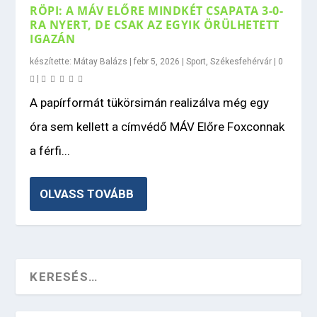
RÖPI: A MÁV ELŐRE MINDKÉT CSAPATA 3-0-
RA NYERT, DE CSAK AZ EGYIK ÖRÜLHETETT
IGAZÁN
készítette:
Mátay Balázs
|
febr 5, 2026
|
Sport
,
Székesfehérvár
|
0
|
A papírformát tükörsimán realizálva még egy
óra sem kellett a címvédő MÁV Előre Foxconnak
a férfi...
OLVASS TOVÁBB