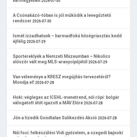
vármegyében
2026-07-30
A Csónakázó-tóban is jól működik a levegőztető
rendszer
2026-07-30
Ismét izzadhatunk – harmadfokú hőségriasztás kedd
éjfélig
2026-07-29
Sportereklyék a Nemzeti Múzeumban – Nikolics
először vált meg MLS-aranycipőjétől
2026-07-29
Van véleménye a KRESZ megújítás tervezetéről?
Mondja el!
2026-07-28
Hoki: végleges az ICEHL-menetrend, női röpi: bolgár
válogatott ütőt igazolt a MÁV Előre
2026-07-28
Jön a tizedik Gondtalan Sulikezdés Akció
2026-07-28
Női foci: felkészülési Vidi győzelem, a szegedi bajnoki