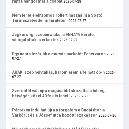
rajtra hangol már a csapat
2026-07-28
Nem lehet elektromos rollert használni a Sóstó
Természetvédelmi területen!
2026-07-27
Jégkorong: szépen alakul a FEHA19 kerete,
válogatottak is érkeztek
2026-07-27
Egy napra lezárják a murvás parkolót Fehérváron
2026-
07-27
ARAK: szép helytállás, három érem a felnőtt ob-n
2026-
07-27
Szerdától vált újra magasabb fokozatba a hőség,
hétvégén közel 40 fok is lehet!
2026-07-26
Pénteken indulhat újra a forgalom a Budai úton a
Várkörút és a József utca közötti szakaszon
2026-07-26