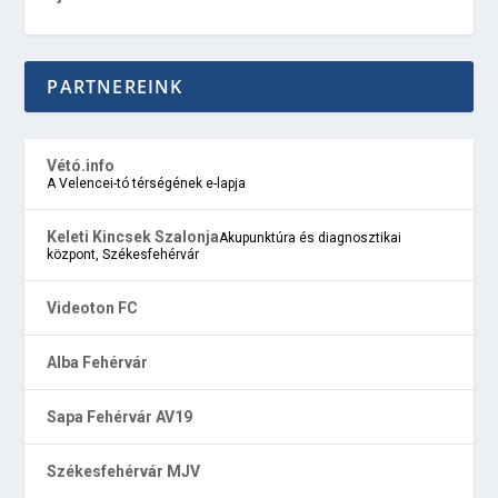
PARTNEREINK
Vétó.info
A Velencei-tó térségének e-lapja
Keleti Kincsek Szalonja
Akupunktúra és diagnosztikai
központ, Székesfehérvár
Videoton FC
Alba Fehérvár
Sapa Fehérvár AV19
Székesfehérvár MJV