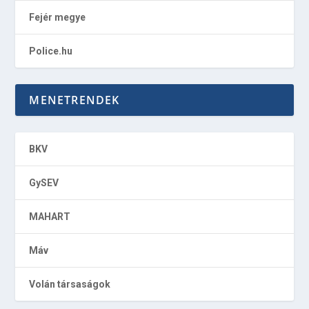
Fejér megye
Police.hu
MENETRENDEK
BKV
GySEV
MAHART
Máv
Volán társaságok