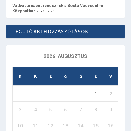
Vadvasárnapot rendeznek a Sóstó Vadvédelmi
Központban
2026-07-25
LEGUTÓBBI HOZZÁSZÓLÁSOK
2026. AUGUSZTUS
h
K
s
c
p
s
v
2
1
3
4
5
6
7
8
9
10
11
12
13
14
15
16