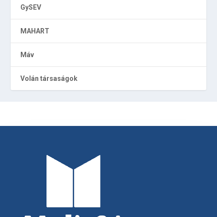
GySEV
MAHART
Máv
Volán társaságok