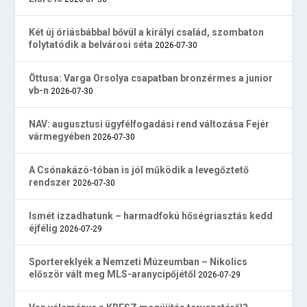
Két új óriásbábbal bővül a királyi család, szombaton
folytatódik a belvárosi séta
2026-07-30
Öttusa: Varga Orsolya csapatban bronzérmes a junior
vb-n
2026-07-30
NAV: augusztusi ügyfélfogadási rend változása Fejér
vármegyében
2026-07-30
A Csónakázó-tóban is jól működik a levegőztető
rendszer
2026-07-30
Ismét izzadhatunk – harmadfokú hőségriasztás kedd
éjfélig
2026-07-29
Sportereklyék a Nemzeti Múzeumban – Nikolics
először vált meg MLS-aranycipőjétől
2026-07-29