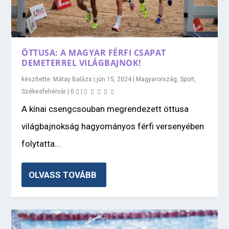
ÖTTUSA: A MAGYAR FÉRFI CSAPAT
DEMETERREL VILÁGBAJNOK!
készítette:
Mátay Balázs
|
jún 15, 2024
|
Magyarország
,
Sport
,
Székesfehérvár
|
0
|
A kínai csengcsouban megrendezett öttusa
világbajnokság hagyományos férfi versenyében
folytatta...
OLVASS TOVÁBB