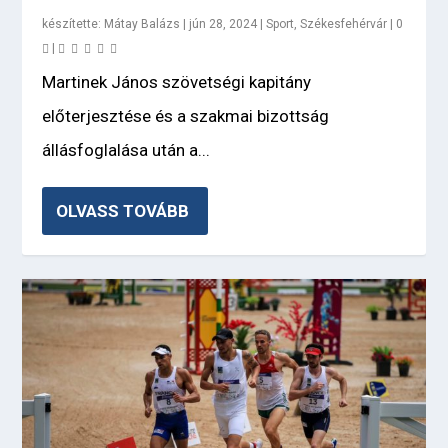
készítette:
Mátay Balázs
|
jún 28, 2024
|
Sport
,
Székesfehérvár
|
0
|
Martinek János szövetségi kapitány
előterjesztése és a szakmai bizottság
állásfoglalása után a...
OLVASS TOVÁBB