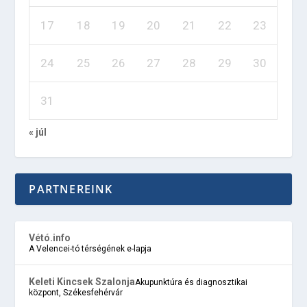
17
18
19
20
21
22
23
24
25
26
27
28
29
30
31
« júl
PARTNEREINK
Vétó.info
A Velencei-tó térségének e-lapja
Keleti Kincsek Szalonja
Akupunktúra és diagnosztikai
központ, Székesfehérvár