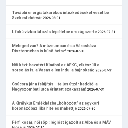
További energiatakarékos intézkedéseket vezet be
Székesfehérvár
2026-08-01
I. fokú vízkorlátozás lép életbe országszerte
2026-07-31
Meleged van? A múzeumban és a Városháza
Dísztermében is hűsölhetsz!
2026-07-31
Női kézi: hazatért Kínából az AFKC, elkészült a
sorsolás is, a Vasas ellen indul a bajnokság
2026-07-31
Csúcsra jár a felújítás – teljes útzár keddtől a
Nagyszombati utca érintett szakaszán!
2026-07-31
A Királykút Emlékházba „költözött” az egykori
koronázóbazilika hiteles makettje
2026-07-30
Férfi kosár, női röpi: légióst igazolt az Alba és a MÁV
Előre is
2026-07-30