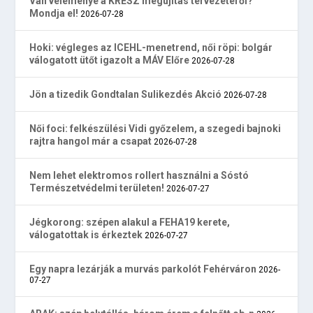
Van véleménye a KRESZ megújítás tervezetéről?
Mondja el!
2026-07-28
Hoki: végleges az ICEHL-menetrend, női röpi: bolgár
válogatott ütőt igazolt a MÁV Előre
2026-07-28
Jön a tizedik Gondtalan Sulikezdés Akció
2026-07-28
Női foci: felkészülési Vidi győzelem, a szegedi bajnoki
rajtra hangol már a csapat
2026-07-28
Nem lehet elektromos rollert használni a Sóstó
Természetvédelmi területen!
2026-07-27
Jégkorong: szépen alakul a FEHA19 kerete,
válogatottak is érkeztek
2026-07-27
Egy napra lezárják a murvás parkolót Fehérváron
2026-
07-27