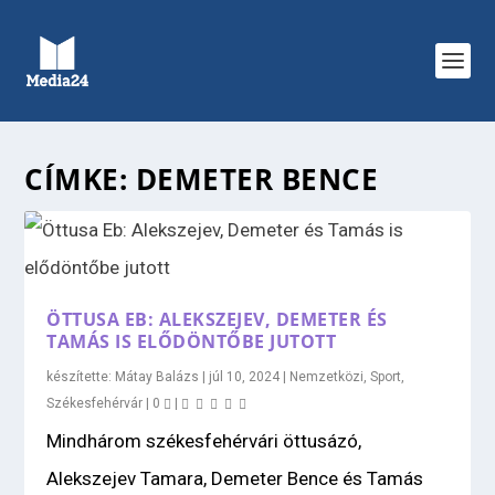
CÍMKE:
DEMETER BENCE
ÖTTUSA EB: ALEKSZEJEV, DEMETER ÉS
TAMÁS IS ELŐDÖNTŐBE JUTOTT
készítette:
Mátay Balázs
|
júl 10, 2024
|
Nemzetközi
,
Sport
,
Székesfehérvár
|
0
|
Mindhárom székesfehérvári öttusázó,
Alekszejev Tamara, Demeter Bence és Tamás