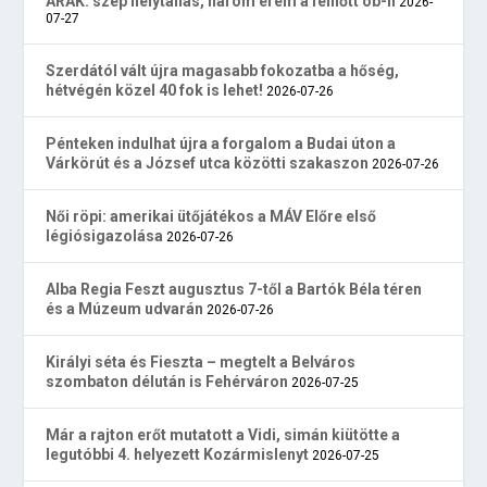
ARAK: szép helytállás, három érem a felnőtt ob-n
2026-
07-27
Szerdától vált újra magasabb fokozatba a hőség,
hétvégén közel 40 fok is lehet!
2026-07-26
Pénteken indulhat újra a forgalom a Budai úton a
Várkörút és a József utca közötti szakaszon
2026-07-26
Női röpi: amerikai ütőjátékos a MÁV Előre első
légiósigazolása
2026-07-26
Alba Regia Feszt augusztus 7-től a Bartók Béla téren
és a Múzeum udvarán
2026-07-26
Királyi séta és Fieszta – megtelt a Belváros
szombaton délután is Fehérváron
2026-07-25
Már a rajton erőt mutatott a Vidi, simán kiütötte a
legutóbbi 4. helyezett Kozármislenyt
2026-07-25