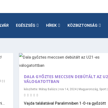
LVÁR
EGÉSZSÉG
HÍREK
KÖZBIZTONSÁG
DALA GYŐZTES MECCSEN DEBÜTÁLT AZ U2
VÁLOGATOTTBAN
0
|
készítette:
Mátay Balázs
|
nov 14, 2024
|
Magyarország
,
Sport
)
...
Vajda találatával Paralimniben 1-0-ra győzött