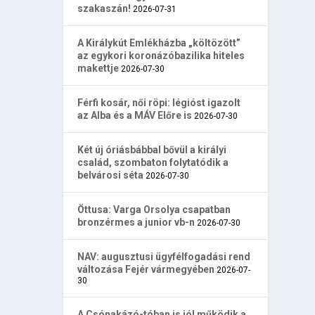
szakaszán!
2026-07-31
A Királykút Emlékházba „költözött”
az egykori koronázóbazilika hiteles
makettje
2026-07-30
Férfi kosár, női röpi: légióst igazolt
az Alba és a MÁV Előre is
2026-07-30
Két új óriásbábbal bővül a királyi
család, szombaton folytatódik a
belvárosi séta
2026-07-30
Öttusa: Varga Orsolya csapatban
bronzérmes a junior vb-n
2026-07-30
NAV: augusztusi ügyfélfogadási rend
változása Fejér vármegyében
2026-07-
30
A Csónakázó-tóban is jól működik a