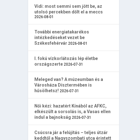
Vidi: most semmi sem jött be, az
utolsó percekben dőlt el a meccs
2026-08-01
További energiatakarékos
intézkedéseket vezet be
Székesfehérvár
2026-08-01
I. fokú vízkorlátozás lép életbe
országszerte
2026-07-31
Meleged van? A múzeumban és a
Városháza Dísztermében is
hűsölhetsz!
2026-07-31
Női kézi: hazatért Kínából az AFKC,
elkészült a sorsolás is, a Vasas ellen
indul a bajnokság
2026-07-31
Csúcsra jár a felújítás – teljes útzár
keddtől a Nagyszombati utca érintett