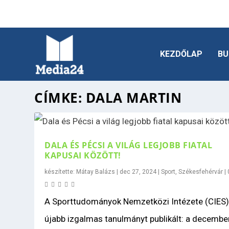
KEZDŐLAP
BU
CÍMKE:
DALA MARTIN
DALA ÉS PÉCSI A VILÁG LEGJOBB FIATAL
KAPUSAI KÖZÖTT!
készítette:
Mátay Balázs
|
dec 27, 2024
|
Sport
,
Székesfehérvár
|
A Sporttudományok Nemzetközi Intézete (CIES
újabb izgalmas tanulmányt publikált: a decemberi