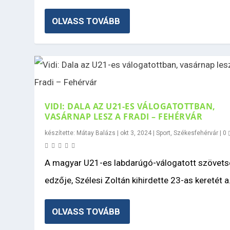
OLVASS TOVÁBB
VIDI: DALA AZ U21-ES VÁLOGATOTTBAN,
VASÁRNAP LESZ A FRADI – FEHÉRVÁR
készítette:
Mátay Balázs
|
okt 3, 2024
|
Sport
,
Székesfehérvár
|
0
A magyar U21-es labdarúgó-válogatott szövets
edzője, Szélesi Zoltán kihirdette 23-as keretét a.
OLVASS TOVÁBB