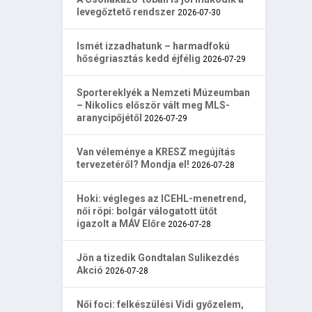
levegőztető rendszer
2026-07-30
Ismét izzadhatunk – harmadfokú
hőségriasztás kedd éjfélig
2026-07-29
Sportereklyék a Nemzeti Múzeumban
– Nikolics először vált meg MLS-
aranycipőjétől
2026-07-29
Van véleménye a KRESZ megújítás
tervezetéről? Mondja el!
2026-07-28
Hoki: végleges az ICEHL-menetrend,
női röpi: bolgár válogatott ütőt
igazolt a MÁV Előre
2026-07-28
Jön a tizedik Gondtalan Sulikezdés
Akció
2026-07-28
Női foci: felkészülési Vidi győzelem,