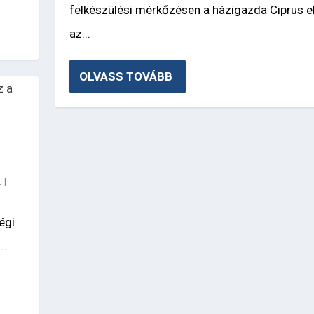
felkészülési mérkőzésen a házigazda Ciprus e
az...
OLVASS TOVÁBB
|
égi
..