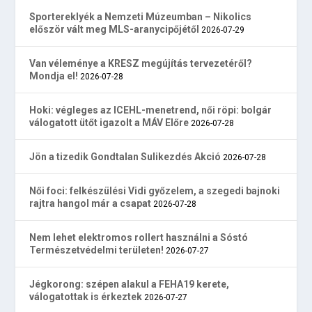
Sportereklyék a Nemzeti Múzeumban – Nikolics
először vált meg MLS-aranycipőjétől
2026-07-29
Van véleménye a KRESZ megújítás tervezetéről?
Mondja el!
2026-07-28
Hoki: végleges az ICEHL-menetrend, női röpi: bolgár
válogatott ütőt igazolt a MÁV Előre
2026-07-28
Jön a tizedik Gondtalan Sulikezdés Akció
2026-07-28
Női foci: felkészülési Vidi győzelem, a szegedi bajnoki
rajtra hangol már a csapat
2026-07-28
Nem lehet elektromos rollert használni a Sóstó
Természetvédelmi területen!
2026-07-27
Jégkorong: szépen alakul a FEHA19 kerete,
válogatottak is érkeztek
2026-07-27