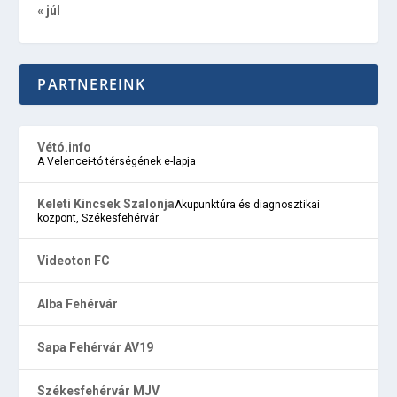
« júl
PARTNEREINK
Vétó.info
A Velencei-tó térségének e-lapja
Keleti Kincsek Szalonja
Akupunktúra és diagnosztikai
központ, Székesfehérvár
Videoton FC
Alba Fehérvár
Sapa Fehérvár AV19
Székesfehérvár MJV