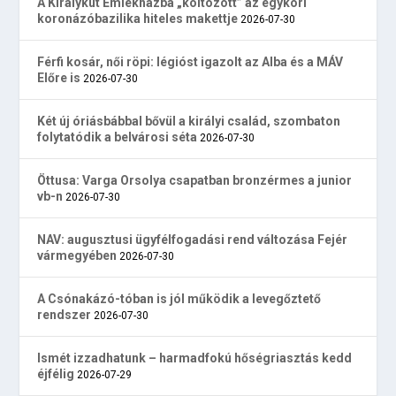
A Királykút Emlékházba „költözött” az egykori
koronázóbazilika hiteles makettje
2026-07-30
Férfi kosár, női röpi: légióst igazolt az Alba és a MÁV
Előre is
2026-07-30
Két új óriásbábbal bővül a királyi család, szombaton
folytatódik a belvárosi séta
2026-07-30
Öttusa: Varga Orsolya csapatban bronzérmes a junior
vb-n
2026-07-30
NAV: augusztusi ügyfélfogadási rend változása Fejér
vármegyében
2026-07-30
A Csónakázó-tóban is jól működik a levegőztető
rendszer
2026-07-30
Ismét izzadhatunk – harmadfokú hőségriasztás kedd
éjfélig
2026-07-29