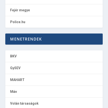
Fejér megye
Police.hu
MENETRENDEK
BKV
GySEV
MAHART
Máv
Volán társaságok