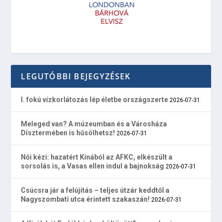
LEGUTÓBBI BEJEGYZÉSEK
I. fokú vízkorlátozás lép életbe országszerte
2026-07-31
Meleged van? A múzeumban és a Városháza
Dísztermében is hűsölhetsz!
2026-07-31
Női kézi: hazatért Kínából az AFKC, elkészült a
sorsolás is, a Vasas ellen indul a bajnokság
2026-07-31
Csúcsra jár a felújítás – teljes útzár keddtől a
Nagyszombati utca érintett szakaszán!
2026-07-31