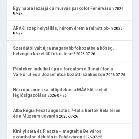
Egy napra lezárják a murvás parkolót Fehérváron
2026-
07-27
ARAK: szép helytállás, három érem a felnőtt ob-n
2026-
07-27
Szerdától vált újra magasabb fokozatba a hőség,
hétvégén közel 40 fok is lehet!
2026-07-26
Pénteken indulhat újra a forgalom a Budai úton a
Várkörút és a József utca közötti szakaszon
2026-07-26
Női röpi: amerikai ütőjátékos a MÁV Előre első
légiósigazolása
2026-07-26
Alba Regia Feszt augusztus 7-től a Bartók Béla téren
és a Múzeum udvarán
2026-07-26
Királyi séta és Fieszta – megtelt a Belváros
szombaton délután is Fehérváron
2026-07-25