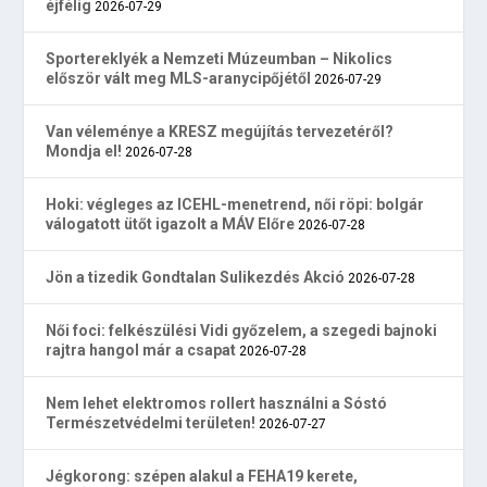
éjfélig
2026-07-29
Sportereklyék a Nemzeti Múzeumban – Nikolics
először vált meg MLS-aranycipőjétől
2026-07-29
Van véleménye a KRESZ megújítás tervezetéről?
Mondja el!
2026-07-28
Hoki: végleges az ICEHL-menetrend, női röpi: bolgár
válogatott ütőt igazolt a MÁV Előre
2026-07-28
Jön a tizedik Gondtalan Sulikezdés Akció
2026-07-28
Női foci: felkészülési Vidi győzelem, a szegedi bajnoki
rajtra hangol már a csapat
2026-07-28
Nem lehet elektromos rollert használni a Sóstó
Természetvédelmi területen!
2026-07-27
Jégkorong: szépen alakul a FEHA19 kerete,