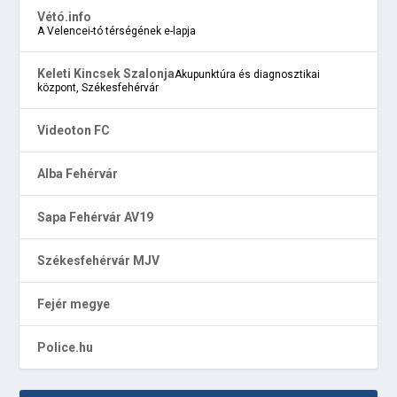
Vétó.info
A Velencei-tó térségének e-lapja
Keleti Kincsek Szalonja
Akupunktúra és diagnosztikai
központ, Székesfehérvár
Videoton FC
Alba Fehérvár
Sapa Fehérvár AV19
Székesfehérvár MJV
Fejér megye
Police.hu