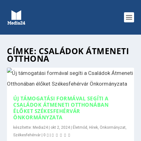
CÍMKE:
CSALÁDOK ÁTMENETI
OTTHONA
ÚJ TÁMOGATÁSI FORMÁVAL SEGÍTI A
CSALÁDOK ÁTMENETI OTTHONÁBAN
ÉLŐKET SZÉKESFEHÉRVÁR
ÖNKORMÁNYZATA
készítette:
Media24
|
okt 2, 2024
|
Életmód
,
Hírek
,
Önkormányzat
,
Székesfehérvár
|
0
|