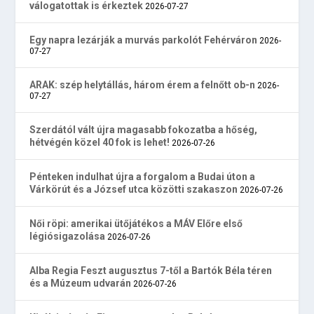
válogatottak is érkeztek
2026-07-27
Egy napra lezárják a murvás parkolót Fehérváron
2026-
07-27
ARAK: szép helytállás, három érem a felnőtt ob-n
2026-
07-27
Szerdától vált újra magasabb fokozatba a hőség,
hétvégén közel 40 fok is lehet!
2026-07-26
Pénteken indulhat újra a forgalom a Budai úton a
Várkörút és a József utca közötti szakaszon
2026-07-26
Női röpi: amerikai ütőjátékos a MÁV Előre első
légiósigazolása
2026-07-26
Alba Regia Feszt augusztus 7-től a Bartók Béla téren
és a Múzeum udvarán
2026-07-26