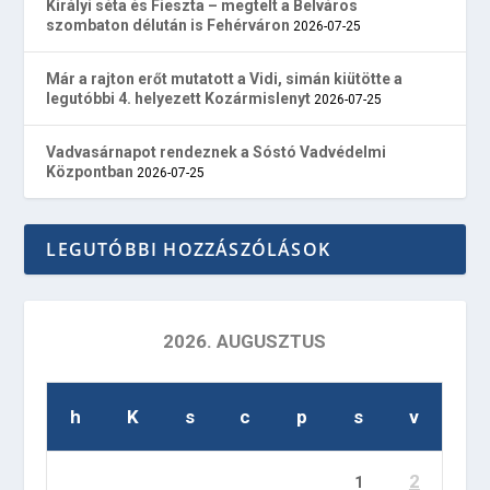
Királyi séta és Fieszta – megtelt a Belváros
szombaton délután is Fehérváron
2026-07-25
Már a rajton erőt mutatott a Vidi, simán kiütötte a
legutóbbi 4. helyezett Kozármislenyt
2026-07-25
Vadvasárnapot rendeznek a Sóstó Vadvédelmi
Központban
2026-07-25
LEGUTÓBBI HOZZÁSZÓLÁSOK
2026. AUGUSZTUS
h
K
s
c
p
s
v
2
1