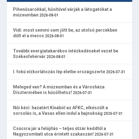
Pihenősarokkal, hűsítővel várják a látogatókat a
múzeumban
2026-08-01
Vidi: most semmi sem jött be, az utolsó percekben
dőlt el a meccs
2026-08-01
További energiatakarékos intézkedéseket vezet be
Székesfehérvár
2026-08-01
I. fokú vízkorlátozás lép életbe országszerte
2026-07-31
Meleged van? A múzeumban és a Városháza
Dísztermében is hűsölhetsz!
2026-07-31
Női kézi: hazatért Kínából az AFKC, elkészült a
sorsolás is, a Vasas ellen indul a bajnokság
2026-07-31
Csúcsra jár a felújítás – teljes útzár keddtől a
Nagyszombati utca érintett szakaszán!
2026-07-31