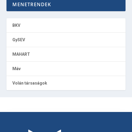
MENETRENDEK
BKV
GySEV
MAHART
Máv
Volán társaságok