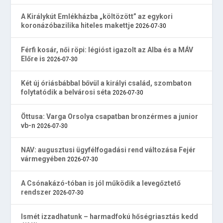
A Királykút Emlékházba „költözött” az egykori
koronázóbazilika hiteles makettje
2026-07-30
Férfi kosár, női röpi: légióst igazolt az Alba és a MÁV
Előre is
2026-07-30
Két új óriásbábbal bővül a királyi család, szombaton
folytatódik a belvárosi séta
2026-07-30
Öttusa: Varga Orsolya csapatban bronzérmes a junior
vb-n
2026-07-30
NAV: augusztusi ügyfélfogadási rend változása Fejér
vármegyében
2026-07-30
A Csónakázó-tóban is jól működik a levegőztető
rendszer
2026-07-30
Ismét izzadhatunk – harmadfokú hőségriasztás kedd