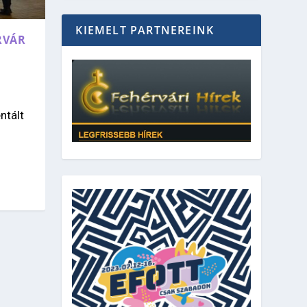
KIEMELT PARTNEREINK
RVÁR
ntált