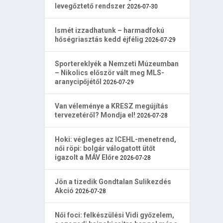
levegőztető rendszer
2026-07-30
Ismét izzadhatunk – harmadfokú
hőségriasztás kedd éjfélig
2026-07-29
Sportereklyék a Nemzeti Múzeumban
– Nikolics először vált meg MLS-
aranycipőjétől
2026-07-29
Van véleménye a KRESZ megújítás
tervezetéről? Mondja el!
2026-07-28
Hoki: végleges az ICEHL-menetrend,
női röpi: bolgár válogatott ütőt
igazolt a MÁV Előre
2026-07-28
Jön a tizedik Gondtalan Sulikezdés
Akció
2026-07-28
Női foci: felkészülési Vidi győzelem,