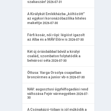
szakaszán!
2026-07-31
A Királykút Emlékházba „költözött”
az egykori koronázóbazilika hiteles
makettje
2026-07-30
Férfi kosár, női röpi: légióst igazolt
az Alba és a MÁV Előre is
2026-07-30
Két új óriásbábbal bővül a királyi
család, szombaton folytatódik a
belvárosi séta
2026-07-30
Öttusa: Varga Orsolya csapatban
bronzérmes a junior vb-n
2026-07-30
NAV: augusztusi ügyfélfogadási rend
változása Fejér vármegyében
2026-07-
30
A Csónakázó-tóban is jól működik a