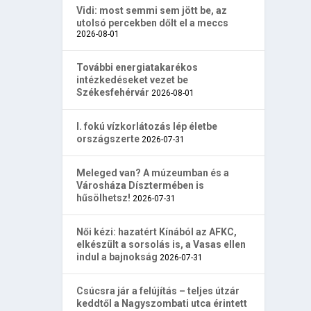
Vidi: most semmi sem jött be, az
utolsó percekben dőlt el a meccs
2026-08-01
További energiatakarékos
intézkedéseket vezet be
Székesfehérvár
2026-08-01
I. fokú vízkorlátozás lép életbe
országszerte
2026-07-31
Meleged van? A múzeumban és a
Városháza Dísztermében is
hűsölhetsz!
2026-07-31
Női kézi: hazatért Kínából az AFKC,
elkészült a sorsolás is, a Vasas ellen
indul a bajnokság
2026-07-31
Csúcsra jár a felújítás – teljes útzár
keddtől a Nagyszombati utca érintett