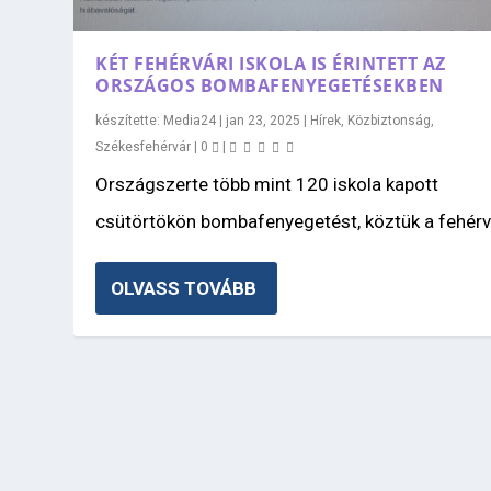
KÉT FEHÉRVÁRI ISKOLA IS ÉRINTETT AZ
ORSZÁGOS BOMBAFENYEGETÉSEKBEN
készítette:
Media24
|
jan 23, 2025
|
Hírek
,
Közbiztonság
,
Székesfehérvár
|
0
|
Országszerte több mint 120 iskola kapott
csütörtökön bombafenyegetést, köztük a fehérvá
OLVASS TOVÁBB