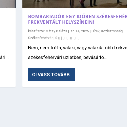
BOMBARIADÓK EGY IDŐBEN SZÉKESFEHÉ
FREKVENTÁLT HELYSZÍNEIN!
készítette:
Mátay Balázs
|
jan 14, 2025
|
Hírek
,
Közbiztonság
,
Székesfehérvár
|
0
|
Nem, nem tréfa, valaki, vagy valakik több frekve
ri...
székesfehérvári üzletben, bevásárló...
OLVASS TOVÁBB