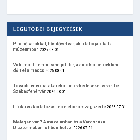
LEGUTÓBBI BEJEGYZÉSEK
Pihenősarokkal, hűsítővel várják a látogatókat a
múzeumban
2026-08-01
Vidi: most semmi sem jött be, az utolsó percekben
dőlt el a meccs
2026-08-01
További energiatakarékos intézkedéseket vezet be
Székesfehérvár
2026-08-01
I. fokú vízkorlátozás lép életbe országszerte
2026-07-31
Meleged van? A múzeumban és a Városháza
Dísztermében is hűsölhetsz!
2026-07-31