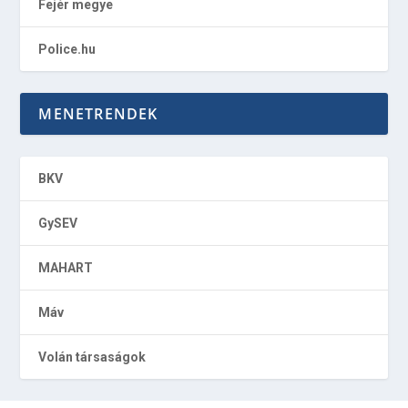
Fejér megye
Police.hu
MENETRENDEK
BKV
GySEV
MAHART
Máv
Volán társaságok