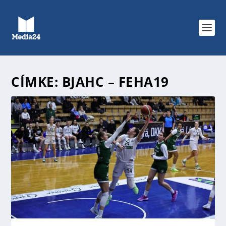
CÍMKE:
BJAHC – FEHA19