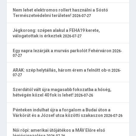
Nem lehet elektromos rollert használni a Sóstó
Természetvédelmi területen!
2026-07-27
Jégkorong: szépen alakul a FEHA19 kerete,
válogatottak is érkeztek
2026-07-27
Egy napra lezárják a murvás parkolót Fehérváron
2026-
07-27
ARAK: szép helytállás, három érem a felnőtt ob-n
2026-
07-27
Szerdától vált újra magasabb fokozatba a hőség,
hétvégén közel 40 fok is lehet!
2026-07-26
Pénteken indulhat újra a forgalom a Budai úton a
Várkörút és a József utca közötti szakaszon
2026-07-26
Női röpi: amerikai ütőjátékos a MÁV Előre első
légiósigazolása
2026-07-26