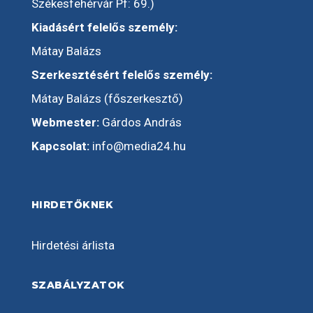
Székesfehérvár Pf: 69.)
Kiadásért felelős személy:
Mátay Balázs
Szerkesztésért felelős személy:
Mátay Balázs (főszerkesztő)
Webmester:
Gárdos András
Kapcsolat:
info@media24.hu
HIRDETŐKNEK
Hirdetési árlista
SZABÁLYZATOK