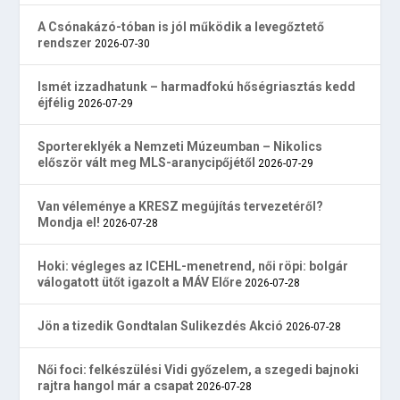
A Csónakázó-tóban is jól működik a levegőztető
rendszer
2026-07-30
Ismét izzadhatunk – harmadfokú hőségriasztás kedd
éjfélig
2026-07-29
Sportereklyék a Nemzeti Múzeumban – Nikolics
először vált meg MLS-aranycipőjétől
2026-07-29
Van véleménye a KRESZ megújítás tervezetéről?
Mondja el!
2026-07-28
Hoki: végleges az ICEHL-menetrend, női röpi: bolgár
válogatott ütőt igazolt a MÁV Előre
2026-07-28
Jön a tizedik Gondtalan Sulikezdés Akció
2026-07-28
Női foci: felkészülési Vidi győzelem, a szegedi bajnoki
rajtra hangol már a csapat
2026-07-28