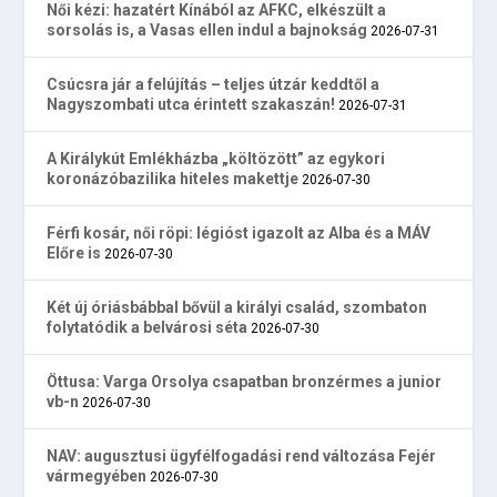
Női kézi: hazatért Kínából az AFKC, elkészült a
sorsolás is, a Vasas ellen indul a bajnokság
2026-07-31
Csúcsra jár a felújítás – teljes útzár keddtől a
Nagyszombati utca érintett szakaszán!
2026-07-31
A Királykút Emlékházba „költözött” az egykori
koronázóbazilika hiteles makettje
2026-07-30
Férfi kosár, női röpi: légióst igazolt az Alba és a MÁV
Előre is
2026-07-30
Két új óriásbábbal bővül a királyi család, szombaton
folytatódik a belvárosi séta
2026-07-30
Öttusa: Varga Orsolya csapatban bronzérmes a junior
vb-n
2026-07-30
NAV: augusztusi ügyfélfogadási rend változása Fejér
vármegyében
2026-07-30