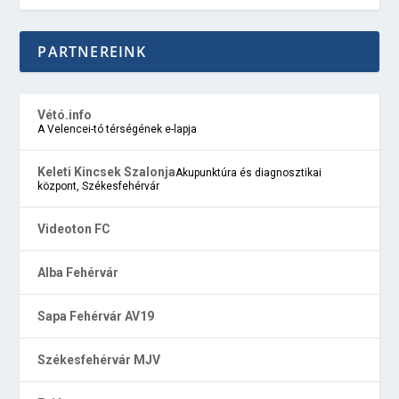
PARTNEREINK
Vétó.info
A Velencei-tó térségének e-lapja
Keleti Kincsek Szalonja
Akupunktúra és diagnosztikai
központ, Székesfehérvár
Videoton FC
Alba Fehérvár
Sapa Fehérvár AV19
Székesfehérvár MJV