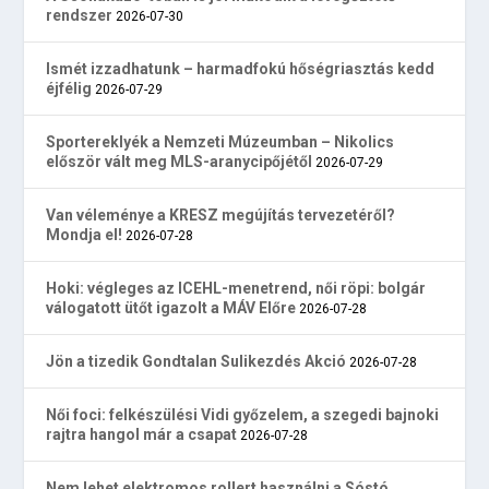
rendszer
2026-07-30
Ismét izzadhatunk – harmadfokú hőségriasztás kedd
éjfélig
2026-07-29
Sportereklyék a Nemzeti Múzeumban – Nikolics
először vált meg MLS-aranycipőjétől
2026-07-29
Van véleménye a KRESZ megújítás tervezetéről?
Mondja el!
2026-07-28
Hoki: végleges az ICEHL-menetrend, női röpi: bolgár
válogatott ütőt igazolt a MÁV Előre
2026-07-28
Jön a tizedik Gondtalan Sulikezdés Akció
2026-07-28
Női foci: felkészülési Vidi győzelem, a szegedi bajnoki
rajtra hangol már a csapat
2026-07-28
Nem lehet elektromos rollert használni a Sóstó