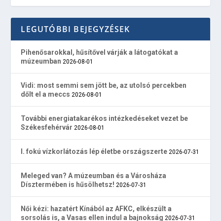
LEGUTÓBBI BEJEGYZÉSEK
Pihenősarokkal, hűsítővel várják a látogatókat a
múzeumban
2026-08-01
Vidi: most semmi sem jött be, az utolsó percekben
dőlt el a meccs
2026-08-01
További energiatakarékos intézkedéseket vezet be
Székesfehérvár
2026-08-01
I. fokú vízkorlátozás lép életbe országszerte
2026-07-31
Meleged van? A múzeumban és a Városháza
Dísztermében is hűsölhetsz!
2026-07-31
Női kézi: hazatért Kínából az AFKC, elkészült a
sorsolás is, a Vasas ellen indul a bajnokság
2026-07-31