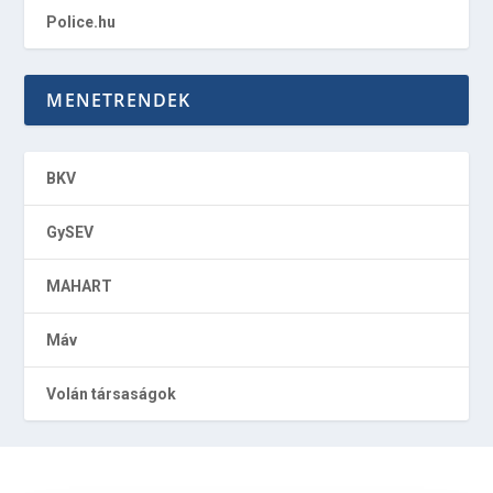
Police.hu
MENETRENDEK
BKV
GySEV
MAHART
Máv
Volán társaságok