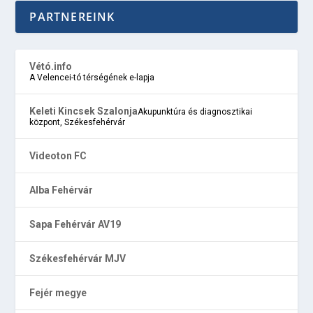
PARTNEREINK
Vétó.info
A Velencei-tó térségének e-lapja
Keleti Kincsek Szalonja
Akupunktúra és diagnosztikai
központ, Székesfehérvár
Videoton FC
Alba Fehérvár
Sapa Fehérvár AV19
Székesfehérvár MJV
Fejér megye