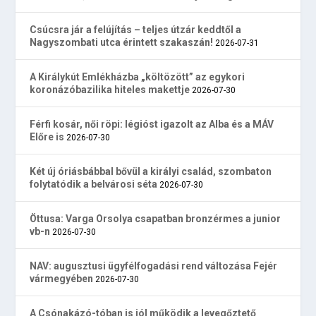
Csúcsra jár a felújítás – teljes útzár keddtől a
Nagyszombati utca érintett szakaszán!
2026-07-31
A Királykút Emlékházba „költözött” az egykori
koronázóbazilika hiteles makettje
2026-07-30
Férfi kosár, női röpi: légióst igazolt az Alba és a MÁV
Előre is
2026-07-30
Két új óriásbábbal bővül a királyi család, szombaton
folytatódik a belvárosi séta
2026-07-30
Öttusa: Varga Orsolya csapatban bronzérmes a junior
vb-n
2026-07-30
NAV: augusztusi ügyfélfogadási rend változása Fejér
vármegyében
2026-07-30
A Csónakázó-tóban is jól működik a levegőztető