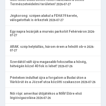
Természetvédelmi területen!
2026-07-27
Jégkorong: szépen alakul a FEHA19 kerete,
válogatottak is érkeztek
2026-07-27
Egy napra lezárják a murvás parkolót Fehérváron
2026-
07-27
ARAK: szép helytállás, három érem a felnőtt ob-n
2026-
07-27
Szerdától vált újra magasabb fokozatba a hőség,
hétvégén közel 40 fok is lehet!
2026-07-26
Pénteken indulhat újra a forgalom a Budai úton a
Várkörút és a József utca közötti szakaszon
2026-07-26
Női röpi: amerikai ütőjátékos a MÁV Előre első
légiósigazolása
2026-07-26