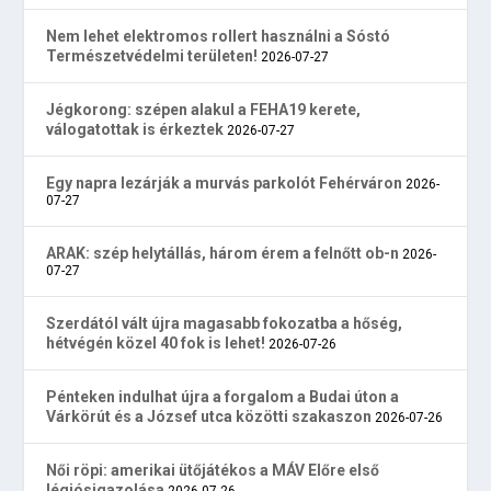
Nem lehet elektromos rollert használni a Sóstó
Természetvédelmi területen!
2026-07-27
Jégkorong: szépen alakul a FEHA19 kerete,
válogatottak is érkeztek
2026-07-27
Egy napra lezárják a murvás parkolót Fehérváron
2026-
07-27
ARAK: szép helytállás, három érem a felnőtt ob-n
2026-
07-27
Szerdától vált újra magasabb fokozatba a hőség,
hétvégén közel 40 fok is lehet!
2026-07-26
Pénteken indulhat újra a forgalom a Budai úton a
Várkörút és a József utca közötti szakaszon
2026-07-26
Női röpi: amerikai ütőjátékos a MÁV Előre első
légiósigazolása
2026-07-26