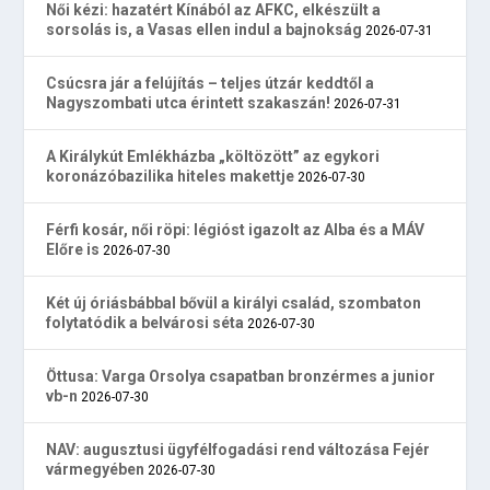
Női kézi: hazatért Kínából az AFKC, elkészült a
sorsolás is, a Vasas ellen indul a bajnokság
2026-07-31
Csúcsra jár a felújítás – teljes útzár keddtől a
Nagyszombati utca érintett szakaszán!
2026-07-31
A Királykút Emlékházba „költözött” az egykori
koronázóbazilika hiteles makettje
2026-07-30
Férfi kosár, női röpi: légióst igazolt az Alba és a MÁV
Előre is
2026-07-30
Két új óriásbábbal bővül a királyi család, szombaton
folytatódik a belvárosi séta
2026-07-30
Öttusa: Varga Orsolya csapatban bronzérmes a junior
vb-n
2026-07-30
NAV: augusztusi ügyfélfogadási rend változása Fejér
vármegyében
2026-07-30