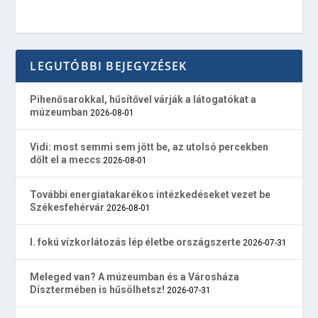
LEGUTÓBBI BEJEGYZÉSEK
Pihenősarokkal, hűsítővel várják a látogatókat a
múzeumban
2026-08-01
Vidi: most semmi sem jött be, az utolsó percekben
dőlt el a meccs
2026-08-01
További energiatakarékos intézkedéseket vezet be
Székesfehérvár
2026-08-01
I. fokú vízkorlátozás lép életbe országszerte
2026-07-31
Meleged van? A múzeumban és a Városháza
Dísztermében is hűsölhetsz!
2026-07-31