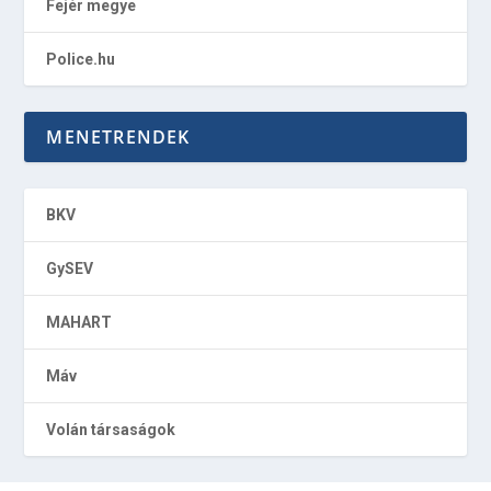
Fejér megye
Police.hu
MENETRENDEK
BKV
GySEV
MAHART
Máv
Volán társaságok