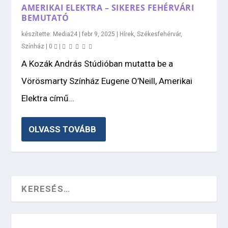
AMERIKAI ELEKTRA – SIKERES FEHÉRVÁRI
BEMUTATÓ
készítette:
Media24
|
febr 9, 2025
|
Hírek
,
Székesfehérvár
,
Színház
|
0
|
A Kozák András Stúdióban mutatta be a
Vörösmarty Színház Eugene O’Neill, Amerikai
Elektra című...
OLVASS TOVÁBB