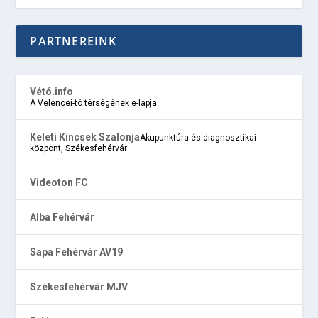
PARTNEREINK
Vétó.info
A Velencei-tó térségének e-lapja
Keleti Kincsek Szalonja
Akupunktúra és diagnosztikai
központ, Székesfehérvár
Videoton FC
Alba Fehérvár
Sapa Fehérvár AV19
Székesfehérvár MJV