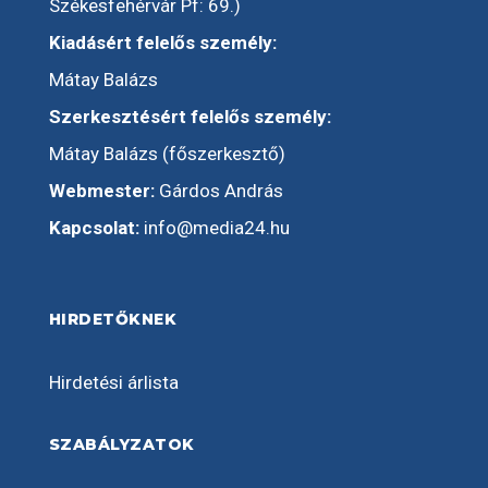
Székesfehérvár Pf: 69.)
Kiadásért felelős személy:
Mátay Balázs
Szerkesztésért felelős személy:
Mátay Balázs (főszerkesztő)
Webmester:
Gárdos András
Kapcsolat:
info@media24.hu
HIRDETŐKNEK
Hirdetési árlista
SZABÁLYZATOK