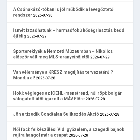
A Csónakázó-tóban is jól működik a levegőztető
rendszer
2026-07-30
Ismét izzadhatunk – harmadfokú hőségriasztás kedd
éjfélig
2026-07-29
Sportereklyék a Nemzeti Múzeumban – Nikolics
először vált meg MLS-aranycipőjétől
2026-07-29
Van véleménye a KRESZ megújítás tervezetéről?
Mondja el!
2026-07-28
Hoki: végleges az ICEHL-menetrend, női röpi: bolgár
válogatott ütőt igazolt a MÁV Előre
2026-07-28
Jön a tizedik Gondtalan Sulikezdés Akció
2026-07-28
Női foci: felkészülési Vidi győzelem, a szegedi bajnoki
rajtra hangol már a csapat
2026-07-28