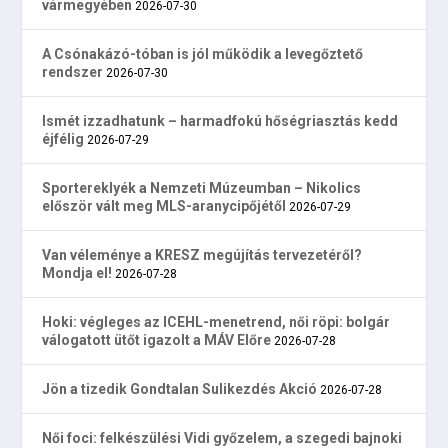
vármegyében
2026-07-30
A Csónakázó-tóban is jól működik a levegőztető
rendszer
2026-07-30
Ismét izzadhatunk – harmadfokú hőségriasztás kedd
éjfélig
2026-07-29
Sportereklyék a Nemzeti Múzeumban – Nikolics
először vált meg MLS-aranycipőjétől
2026-07-29
Van véleménye a KRESZ megújítás tervezetéről?
Mondja el!
2026-07-28
Hoki: végleges az ICEHL-menetrend, női röpi: bolgár
válogatott ütőt igazolt a MÁV Előre
2026-07-28
Jön a tizedik Gondtalan Sulikezdés Akció
2026-07-28
Női foci: felkészülési Vidi győzelem, a szegedi bajnoki