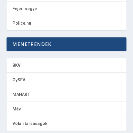
Fejér megye
Police.hu
MENETRENDEK
BKV
GySEV
MAHART
Máv
Volán társaságok