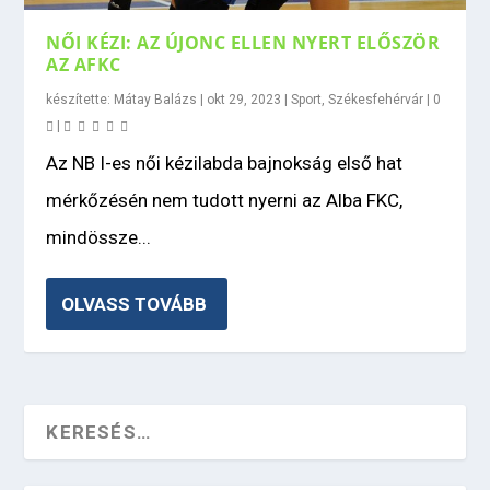
NŐI KÉZI: AZ ÚJONC ELLEN NYERT ELŐSZÖR
AZ AFKC
készítette:
Mátay Balázs
|
okt 29, 2023
|
Sport
,
Székesfehérvár
|
0
|
Az NB I-es női kézilabda bajnokság első hat
mérkőzésén nem tudott nyerni az Alba FKC,
mindössze...
OLVASS TOVÁBB