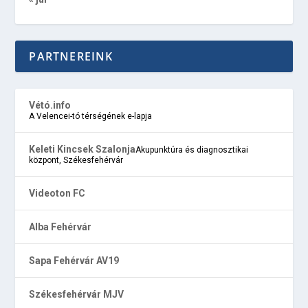
PARTNEREINK
Vétó.info
A Velencei-tó térségének e-lapja
Keleti Kincsek Szalonja
Akupunktúra és diagnosztikai
központ, Székesfehérvár
Videoton FC
Alba Fehérvár
Sapa Fehérvár AV19
Székesfehérvár MJV