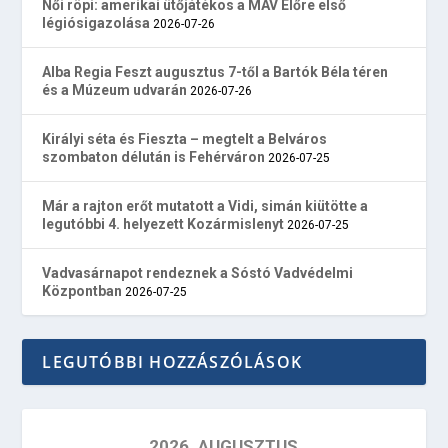
Női röpi: amerikai ütőjátékos a MÁV Előre első
légiósigazolása
2026-07-26
Alba Regia Feszt augusztus 7-től a Bartók Béla téren
és a Múzeum udvarán
2026-07-26
Királyi séta és Fieszta – megtelt a Belváros
szombaton délután is Fehérváron
2026-07-25
Már a rajton erőt mutatott a Vidi, simán kiütötte a
legutóbbi 4. helyezett Kozármislenyt
2026-07-25
Vadvasárnapot rendeznek a Sóstó Vadvédelmi
Központban
2026-07-25
LEGUTÓBBI HOZZÁSZÓLÁSOK
2026. AUGUSZTUS