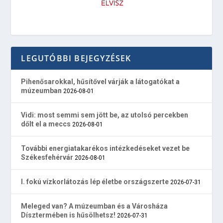
LEGUTÓBBI BEJEGYZÉSEK
Pihenősarokkal, hűsítővel várják a látogatókat a
múzeumban
2026-08-01
Vidi: most semmi sem jött be, az utolsó percekben
dőlt el a meccs
2026-08-01
További energiatakarékos intézkedéseket vezet be
Székesfehérvár
2026-08-01
I. fokú vízkorlátozás lép életbe országszerte
2026-07-31
Meleged van? A múzeumban és a Városháza
Dísztermében is hűsölhetsz!
2026-07-31