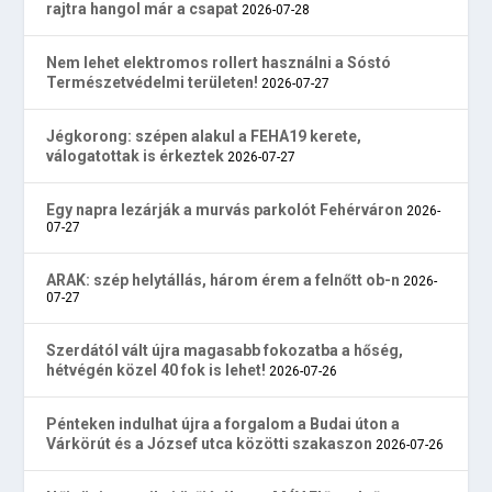
rajtra hangol már a csapat
2026-07-28
Nem lehet elektromos rollert használni a Sóstó
Természetvédelmi területen!
2026-07-27
Jégkorong: szépen alakul a FEHA19 kerete,
válogatottak is érkeztek
2026-07-27
Egy napra lezárják a murvás parkolót Fehérváron
2026-
07-27
ARAK: szép helytállás, három érem a felnőtt ob-n
2026-
07-27
Szerdától vált újra magasabb fokozatba a hőség,
hétvégén közel 40 fok is lehet!
2026-07-26
Pénteken indulhat újra a forgalom a Budai úton a
Várkörút és a József utca közötti szakaszon
2026-07-26