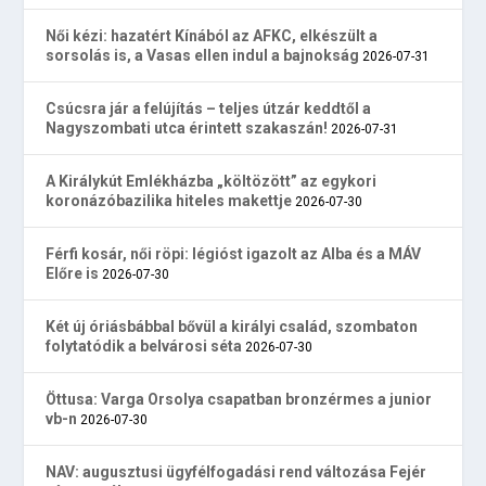
Női kézi: hazatért Kínából az AFKC, elkészült a
sorsolás is, a Vasas ellen indul a bajnokság
2026-07-31
Csúcsra jár a felújítás – teljes útzár keddtől a
Nagyszombati utca érintett szakaszán!
2026-07-31
A Királykút Emlékházba „költözött” az egykori
koronázóbazilika hiteles makettje
2026-07-30
Férfi kosár, női röpi: légióst igazolt az Alba és a MÁV
Előre is
2026-07-30
Két új óriásbábbal bővül a királyi család, szombaton
folytatódik a belvárosi séta
2026-07-30
Öttusa: Varga Orsolya csapatban bronzérmes a junior
vb-n
2026-07-30
NAV: augusztusi ügyfélfogadási rend változása Fejér