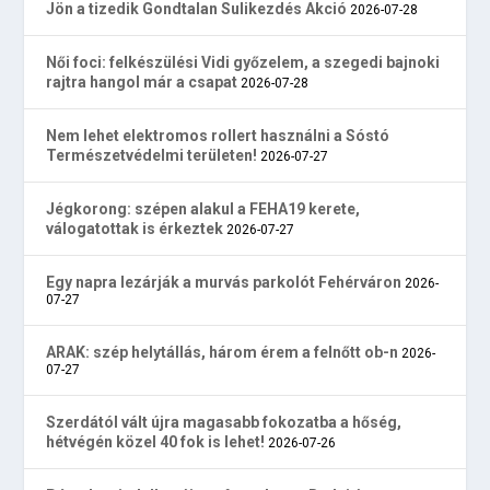
Jön a tizedik Gondtalan Sulikezdés Akció
2026-07-28
Női foci: felkészülési Vidi győzelem, a szegedi bajnoki
rajtra hangol már a csapat
2026-07-28
Nem lehet elektromos rollert használni a Sóstó
Természetvédelmi területen!
2026-07-27
Jégkorong: szépen alakul a FEHA19 kerete,
válogatottak is érkeztek
2026-07-27
Egy napra lezárják a murvás parkolót Fehérváron
2026-
07-27
ARAK: szép helytállás, három érem a felnőtt ob-n
2026-
07-27
Szerdától vált újra magasabb fokozatba a hőség,
hétvégén közel 40 fok is lehet!
2026-07-26