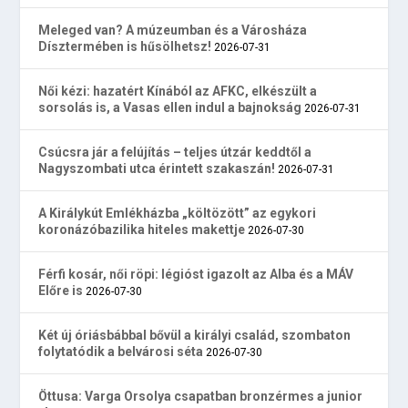
Meleged van? A múzeumban és a Városháza
Dísztermében is hűsölhetsz!
2026-07-31
Női kézi: hazatért Kínából az AFKC, elkészült a
sorsolás is, a Vasas ellen indul a bajnokság
2026-07-31
Csúcsra jár a felújítás – teljes útzár keddtől a
Nagyszombati utca érintett szakaszán!
2026-07-31
A Királykút Emlékházba „költözött” az egykori
koronázóbazilika hiteles makettje
2026-07-30
Férfi kosár, női röpi: légióst igazolt az Alba és a MÁV
Előre is
2026-07-30
Két új óriásbábbal bővül a királyi család, szombaton
folytatódik a belvárosi séta
2026-07-30
Öttusa: Varga Orsolya csapatban bronzérmes a junior