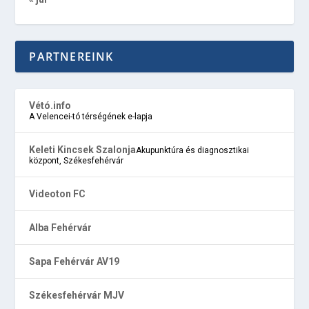
PARTNEREINK
Vétó.info
A Velencei-tó térségének e-lapja
Keleti Kincsek Szalonja
Akupunktúra és diagnosztikai
központ, Székesfehérvár
Videoton FC
Alba Fehérvár
Sapa Fehérvár AV19
Székesfehérvár MJV