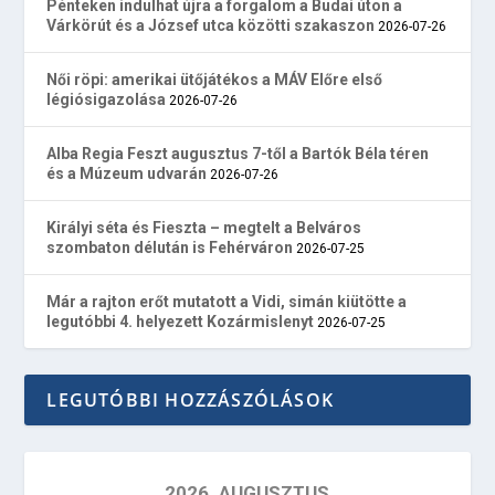
Pénteken indulhat újra a forgalom a Budai úton a
Várkörút és a József utca közötti szakaszon
2026-07-26
Női röpi: amerikai ütőjátékos a MÁV Előre első
légiósigazolása
2026-07-26
Alba Regia Feszt augusztus 7-től a Bartók Béla téren
és a Múzeum udvarán
2026-07-26
Királyi séta és Fieszta – megtelt a Belváros
szombaton délután is Fehérváron
2026-07-25
Már a rajton erőt mutatott a Vidi, simán kiütötte a
legutóbbi 4. helyezett Kozármislenyt
2026-07-25
LEGUTÓBBI HOZZÁSZÓLÁSOK
2026. AUGUSZTUS