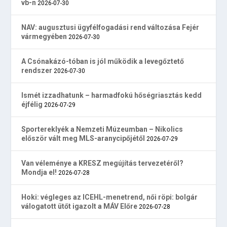
vb-n
2026-07-30
NAV: augusztusi ügyfélfogadási rend változása Fejér
vármegyében
2026-07-30
A Csónakázó-tóban is jól működik a levegőztető
rendszer
2026-07-30
Ismét izzadhatunk – harmadfokú hőségriasztás kedd
éjfélig
2026-07-29
Sportereklyék a Nemzeti Múzeumban – Nikolics
először vált meg MLS-aranycipőjétől
2026-07-29
Van véleménye a KRESZ megújítás tervezetéről?
Mondja el!
2026-07-28
Hoki: végleges az ICEHL-menetrend, női röpi: bolgár
válogatott ütőt igazolt a MÁV Előre
2026-07-28