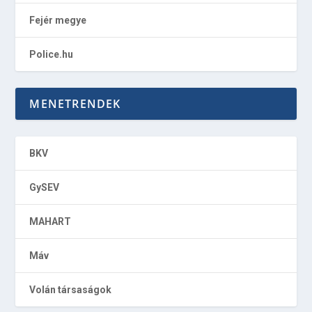
Fejér megye
Police.hu
MENETRENDEK
BKV
GySEV
MAHART
Máv
Volán társaságok