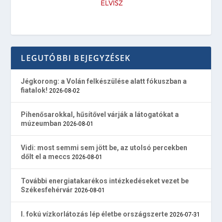
LEGUTÓBBI BEJEGYZÉSEK
Jégkorong: a Volán felkészülése alatt fókuszban a
fiatalok!
2026-08-02
Pihenősarokkal, hűsítővel várják a látogatókat a
múzeumban
2026-08-01
Vidi: most semmi sem jött be, az utolsó percekben
dőlt el a meccs
2026-08-01
További energiatakarékos intézkedéseket vezet be
Székesfehérvár
2026-08-01
I. fokú vízkorlátozás lép életbe országszerte
2026-07-31