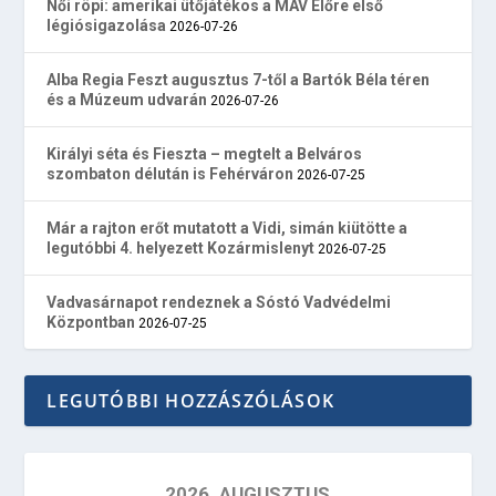
Női röpi: amerikai ütőjátékos a MÁV Előre első
légiósigazolása
2026-07-26
Alba Regia Feszt augusztus 7-től a Bartók Béla téren
és a Múzeum udvarán
2026-07-26
Királyi séta és Fieszta – megtelt a Belváros
szombaton délután is Fehérváron
2026-07-25
Már a rajton erőt mutatott a Vidi, simán kiütötte a
legutóbbi 4. helyezett Kozármislenyt
2026-07-25
Vadvasárnapot rendeznek a Sóstó Vadvédelmi
Központban
2026-07-25
LEGUTÓBBI HOZZÁSZÓLÁSOK
2026. AUGUSZTUS