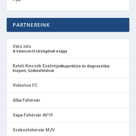
PARTNEREINK
Vétó.info
A Velencei-tó térségének e-lapja
Keleti Kincsek Szalonja
Akupunktúra és diagnosztikai
központ, Székesfehérvár
Videoton FC
Alba Fehérvár
Sapa Fehérvár AV19
Székesfehérvár MJV