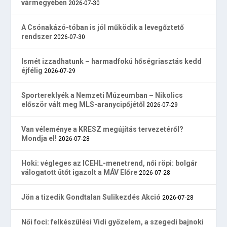
vármegyében
2026-07-30
A Csónakázó-tóban is jól működik a levegőztető
rendszer
2026-07-30
Ismét izzadhatunk – harmadfokú hőségriasztás kedd
éjfélig
2026-07-29
Sportereklyék a Nemzeti Múzeumban – Nikolics
először vált meg MLS-aranycipőjétől
2026-07-29
Van véleménye a KRESZ megújítás tervezetéről?
Mondja el!
2026-07-28
Hoki: végleges az ICEHL-menetrend, női röpi: bolgár
válogatott ütőt igazolt a MÁV Előre
2026-07-28
Jön a tizedik Gondtalan Sulikezdés Akció
2026-07-28
Női foci: felkészülési Vidi győzelem, a szegedi bajnoki