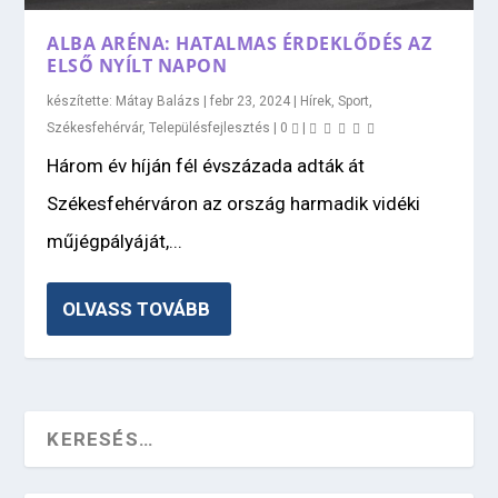
ALBA ARÉNA: HATALMAS ÉRDEKLŐDÉS AZ
ELSŐ NYÍLT NAPON
készítette:
Mátay Balázs
|
febr 23, 2024
|
Hírek
,
Sport
,
Székesfehérvár
,
Településfejlesztés
|
0
|
Három év híján fél évszázada adták át
Székesfehérváron az ország harmadik vidéki
műjégpályáját,...
OLVASS TOVÁBB