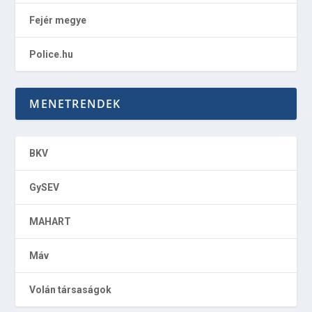
Fejér megye
Police.hu
MENETRENDEK
BKV
GySEV
MAHART
Máv
Volán társaságok