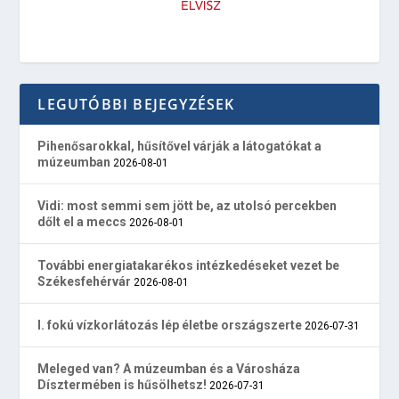
LEGUTÓBBI BEJEGYZÉSEK
Pihenősarokkal, hűsítővel várják a látogatókat a
múzeumban
2026-08-01
Vidi: most semmi sem jött be, az utolsó percekben
dőlt el a meccs
2026-08-01
További energiatakarékos intézkedéseket vezet be
Székesfehérvár
2026-08-01
I. fokú vízkorlátozás lép életbe országszerte
2026-07-31
Meleged van? A múzeumban és a Városháza
Dísztermében is hűsölhetsz!
2026-07-31