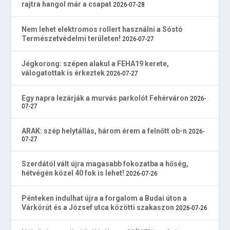
rajtra hangol már a csapat
2026-07-28
Nem lehet elektromos rollert használni a Sóstó
Természetvédelmi területen!
2026-07-27
Jégkorong: szépen alakul a FEHA19 kerete,
válogatottak is érkeztek
2026-07-27
Egy napra lezárják a murvás parkolót Fehérváron
2026-
07-27
ARAK: szép helytállás, három érem a felnőtt ob-n
2026-
07-27
Szerdától vált újra magasabb fokozatba a hőség,
hétvégén közel 40 fok is lehet!
2026-07-26
Pénteken indulhat újra a forgalom a Budai úton a
Várkörút és a József utca közötti szakaszon
2026-07-26