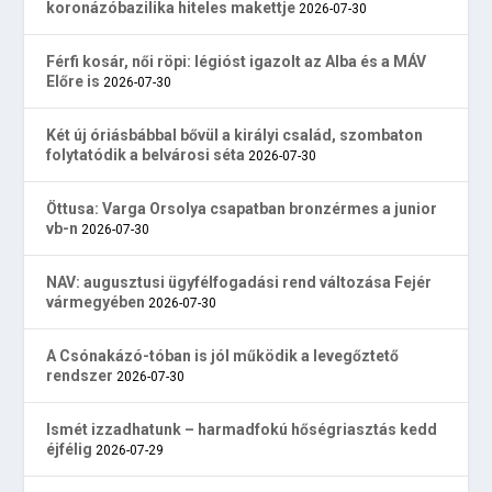
koronázóbazilika hiteles makettje
2026-07-30
Férfi kosár, női röpi: légióst igazolt az Alba és a MÁV
Előre is
2026-07-30
Két új óriásbábbal bővül a királyi család, szombaton
folytatódik a belvárosi séta
2026-07-30
Öttusa: Varga Orsolya csapatban bronzérmes a junior
vb-n
2026-07-30
NAV: augusztusi ügyfélfogadási rend változása Fejér
vármegyében
2026-07-30
A Csónakázó-tóban is jól működik a levegőztető
rendszer
2026-07-30
Ismét izzadhatunk – harmadfokú hőségriasztás kedd
éjfélig
2026-07-29