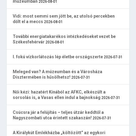
múzeumban
2026-08-01
Vidi: most semmi sem jött be, az utolsó percekben
dőlt el a meccs
2026-08-01
További energiatakarékos intézkedéseket vezet be
Székesfehérvár
2026-08-01
I. fokú vízkorlátozás lép életbe országszerte
2026-07-31
Meleged van? A múzeumban és a Városháza
Dísztermében is hűsölhetsz!
2026-07-31
Női kézi: hazatért Kínából az AFKC, elkészült a
sorsolás is, a Vasas ellen indul a bajnokság
2026-07-31
Csúcsra jár a felújítás – teljes útzár keddtől a
Nagyszombati utca érintett szakaszán!
2026-07-31
A Királykút Emlékházba „költözött” az egykori