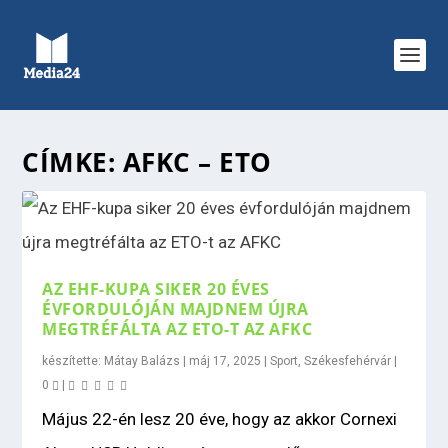
CÍMKE:
AFKC – ETO
AZ EHF-KUPA SIKER 20 ÉVES
ÉVFORDULÓJÁN MAJDNEM ÚJRA
MEGTRÉFÁLTA AZ ETO-T AZ AFKC
készítette:
Mátay Balázs
|
máj 17, 2025
|
Sport
,
Székesfehérvár
|
0
|
Május 22-én lesz 20 éve, hogy az akkor Cornexi