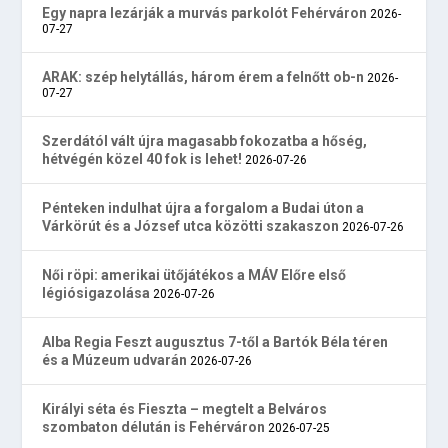
Egy napra lezárják a murvás parkolót Fehérváron
2026-
07-27
ARAK: szép helytállás, három érem a felnőtt ob-n
2026-
07-27
Szerdától vált újra magasabb fokozatba a hőség,
hétvégén közel 40 fok is lehet!
2026-07-26
Pénteken indulhat újra a forgalom a Budai úton a
Várkörút és a József utca közötti szakaszon
2026-07-26
Női röpi: amerikai ütőjátékos a MÁV Előre első
légiósigazolása
2026-07-26
Alba Regia Feszt augusztus 7-től a Bartók Béla téren
és a Múzeum udvarán
2026-07-26
Királyi séta és Fieszta – megtelt a Belváros
szombaton délután is Fehérváron
2026-07-25