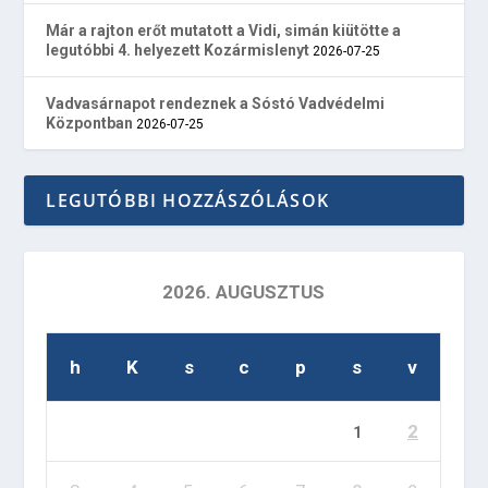
Már a rajton erőt mutatott a Vidi, simán kiütötte a
legutóbbi 4. helyezett Kozármislenyt
2026-07-25
Vadvasárnapot rendeznek a Sóstó Vadvédelmi
Központban
2026-07-25
LEGUTÓBBI HOZZÁSZÓLÁSOK
2026. AUGUSZTUS
h
K
s
c
p
s
v
2
1