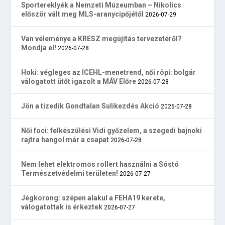
Sportereklyék a Nemzeti Múzeumban – Nikolics
először vált meg MLS-aranycipőjétől
2026-07-29
Van véleménye a KRESZ megújítás tervezetéről?
Mondja el!
2026-07-28
Hoki: végleges az ICEHL-menetrend, női röpi: bolgár
válogatott ütőt igazolt a MÁV Előre
2026-07-28
Jön a tizedik Gondtalan Sulikezdés Akció
2026-07-28
Női foci: felkészülési Vidi győzelem, a szegedi bajnoki
rajtra hangol már a csapat
2026-07-28
Nem lehet elektromos rollert használni a Sóstó
Természetvédelmi területen!
2026-07-27
Jégkorong: szépen alakul a FEHA19 kerete,
válogatottak is érkeztek
2026-07-27