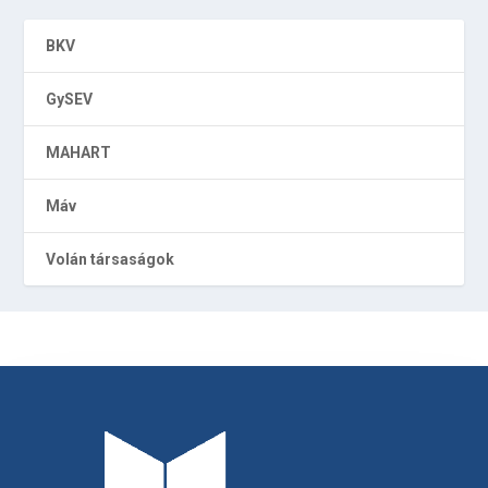
BKV
GySEV
MAHART
Máv
Volán társaságok