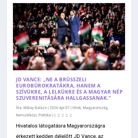
JD VANCE: „NE A BRÜSSZELI
EUROBÜROKRATÁKRA, HANEM A
SZÍVÜKRE, A LELKÜKRE ÉS A MAGYAR NÉP
SZUVERENITÁSÁRA HALLGASSANAK.”
Írta:
Mátay Balázs
|
2026-ápr-07
|
Hírek
,
Magyarország
,
Nemzetközi
,
Politika
|
Hivatalos látogatásra Magyarországra
érkezett kedden délelőtt JD Vance, az