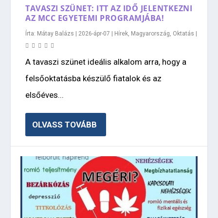
TAVASZI SZÜNET: ITT AZ IDŐ JELENTKEZNI
AZ MCC EGYETEMI PROGRAMJÁBA!
Írta:
Mátay Balázs
|
2026-ápr-07
|
Hírek
,
Magyarország
,
Oktatás
|
A tavaszi szünet ideális alkalom arra, hogy a
felsőoktatásba készülő fiatalok és az
elsőéves...
OLVASS TOVÁBB