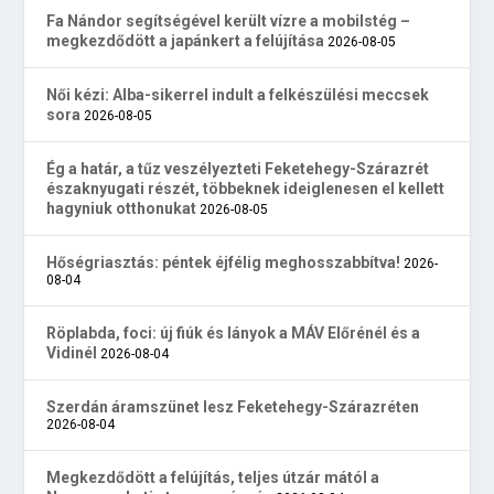
Fa Nándor segítségével került vízre a mobilstég –
megkezdődött a japánkert a felújítása
2026-08-05
Női kézi: Alba-sikerrel indult a felkészülési meccsek
sora
2026-08-05
Ég a határ, a tűz veszélyezteti Feketehegy-Szárazrét
északnyugati részét, többeknek ideiglenesen el kellett
hagyniuk otthonukat
2026-08-05
Hőségriasztás: péntek éjfélig meghosszabbítva!
2026-
08-04
Röplabda, foci: új fiúk és lányok a MÁV Előrénél és a
Vidinél
2026-08-04
Szerdán áramszünet lesz Feketehegy-Szárazréten
2026-08-04
Megkezdődött a felújítás, teljes útzár mától a