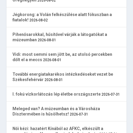
2026-08-02
Jégkorong: a Volán felkészülése alatt fókuszban a
fiatalok!
2026-08-02
Pihenősarokkal, hűsítővel várják a látogatókat a
múzeumban
2026-08-01
Vidi: most semmi sem jött be, az utolsó percekben
dőlt el a meccs
2026-08-01
További energiatakarékos intézkedéseket vezet be
Székesfehérvár
2026-08-01
I. fokú vízkorlátozás lép életbe országszerte
2026-07-31
Meleged van? A múzeumban és a Városháza
Dísztermében is hűsölhetsz!
2026-07-31
Női kézi: hazatért Kínából az AFKC, elkészült a