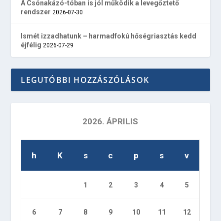
A Csónakázó-tóban is jól működik a levegőztető
rendszer
2026-07-30
Ismét izzadhatunk – harmadfokú hőségriasztás kedd
éjfélig
2026-07-29
LEGUTÓBBI HOZZÁSZÓLÁSOK
2026. ÁPRILIS
h
K
s
c
p
s
v
1
2
3
4
5
6
7
8
9
10
11
12