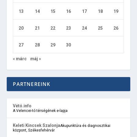
13
14
15
16
17
18
19
20
21
22
23
24
25
26
27
28
29
30
« márc
máj »
PARTNEREINK
Vétó.info
A Velencei-tó térségének e-lapja
Keleti Kincsek Szalonja
Akupunktúra és diagnosztikai
központ, Székesfehérvár