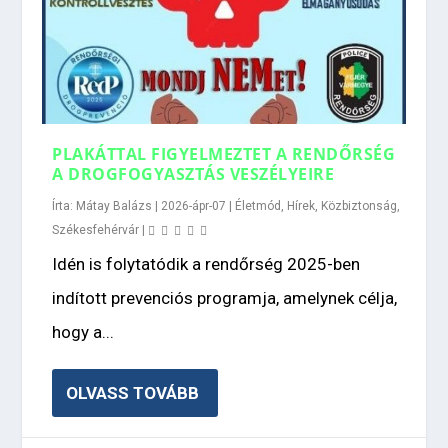
PLAKÁTTAL FIGYELMEZTET A RENDŐRSÉG
A DROGFOGYASZTÁS VESZÉLYEIRE
Írta:
Mátay Balázs
|
2026-ápr-07
|
Életmód
,
Hírek
,
Közbiztonság
,
Székesfehérvár
|
Idén is folytatódik a rendőrség 2025-ben
indított prevenciós programja, amelynek célja,
hogy a...
OLVASS TOVÁBB