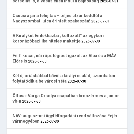
sorsolás is, a Vasas ellen indul a bajnokság
2026-07-31
Csúcsra jár a felújítás – teljes útzár keddtől a
Nagyszombati utca érintett szakaszán!
2026-07-31
A Királykút Emlékházba „költözött” az egykori
koronázóbazilika hiteles makettje
2026-07-30
Férfi kosár, női röpi: légióst igazolt az Alba és a MÁV
Előre is
2026-07-30
Két új óriásbábbal bővül a királyi család, szombaton
folytatódik a belvárosi séta
2026-07-30
Öttusa: Varga Orsolya csapatban bronzérmes a junior
vb-n
2026-07-30
NAV: augusztusi ügyfélfogadási rend változása Fejér
vármegyében
2026-07-30