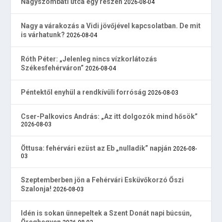
Nagyszombati utca egy részén
2026-08-04
Nagy a várakozás a Vidi jövőjével kapcsolatban. De mit
is várhatunk?
2026-08-04
Róth Péter: „Jelenleg nincs vízkorlátozás
Székesfehérváron”
2026-08-04
Péntektől enyhül a rendkívüli forróság
2026-08-03
Cser-Palkovics András: „Az itt dolgozók mind hősök”
2026-08-03
Öttusa: fehérvári ezüst az Eb „nulladik” napján
2026-08-
03
Szeptemberben jön a Fehérvári Esküvőkorzó Őszi
Szalonja!
2026-08-03
Idén is sokan ünnepeltek a Szent Donát napi búcsún,
Öreghegyen