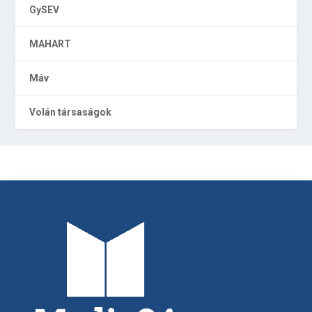
GySEV
MAHART
Máv
Volán társaságok