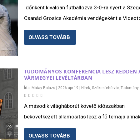
Időnként kiválóan futballozva 3-0-ra nyert a Szeg
Csanád Grosics Akadémia vendégeként a Videoto
OLVASS TOVÁBB
TUDOMÁNYOS KONFERENCIA LESZ KEDDEN 
VÁRMEGYEI LEVÉLTÁRBAN
Írta:
Mátay Balázs
|
2026-ápr-19
|
Hírek
,
Székesfehérvár
,
Tudomány
A második világháborút követő időszakban
bekövetkezett államosítás lesz a fő témája annak 
OLVASS TOVÁBB