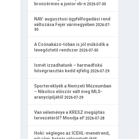
bronzérmes a junior vb-n
2026-07-30
NAV: augusztusi ügyfélfogadási rend
változása Fejér vármegyében
2026-07-
30
A Csónakázó-tóban is jól működik a
levegőztető rendszer
2026-07-30
Ismét izzadhatunk – harmadfokú
hőségriasztás kedd éjfélig
2026-07-29
Sportereklyék a Nemzeti Múzeumban
– Nikolics először vált meg MLS-
aranycipőjétől
2026-07-29
Van véleménye a KRESZ megújítás
tervezetéről? Mondja el!
2026-07-28
Hoki: végleges az ICEHL-menetrend,
női röpi: bolgár válogatott ütőt