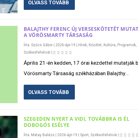
OLVASS TOVÁBB
BALAJTHY FERENC ÚJ VERSESKÖTETÉT MUTAT
A VÖRÖSMARTY TÁRSASÁG
Írta:
Szűcs Gábor
|
2026-ápr-19
|
Hírek
,
Közélet
,
Kultúra
,
Programok
,
Székesfehérvár
|
Április 21-én kedden, 17 órai kezdettel mutatják 
Vörösmarty Társaság székházában Balajthy...
OLVASS TOVÁBB
SZEGEDEN NYERT A VIDI, TOVÁBBRA IS ÉL
DOBOGÓS ESÉLYE
Írta:
Mátay Balázs
|
2026-ápr-19
|
Sport
,
Székesfehérvár
|