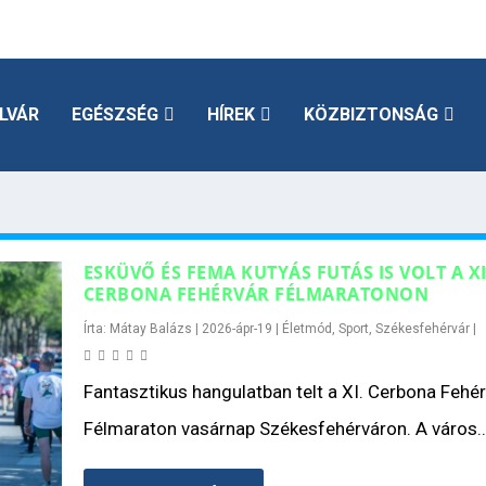
LVÁR
EGÉSZSÉG
HÍREK
KÖZBIZTONSÁG
ESKÜVŐ ÉS FEMA KUTYÁS FUTÁS IS VOLT A XI
CERBONA FEHÉRVÁR FÉLMARATONON
Írta:
Mátay Balázs
|
2026-ápr-19
|
Életmód
,
Sport
,
Székesfehérvár
|
Fantasztikus hangulatban telt a XI. Cerbona Fehé
Félmaraton vasárnap Székesfehérváron. A város..