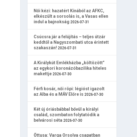
Női kézi: hazatért Kínából az AFKC,
elkészült a sorsolás is, a Vasas ellen
indul a bajnokság
2026-07-31
Csúcsra jár a felújítás – teljes útzár
keddtől a Nagyszombati utca érintett
szakaszán!
2026-07-31
A Királykút Emlékházba „költözött”
az egykori koronázóbazilika hiteles
makettje
2026-07-30
Férfi kosár, női röpi: légióst igazolt
az Alba és a MÁV Előre is
2026-07-30
Két új óriásbábbal bővül a királyi
család, szombaton folytatódik a
belvárosi séta
2026-07-30
Öttusa: Varga Orsolya csapatban