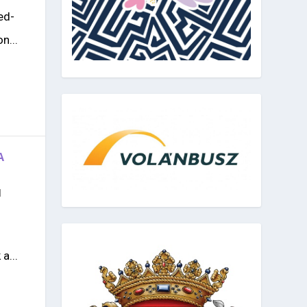
ed-
n...
A
|
a...