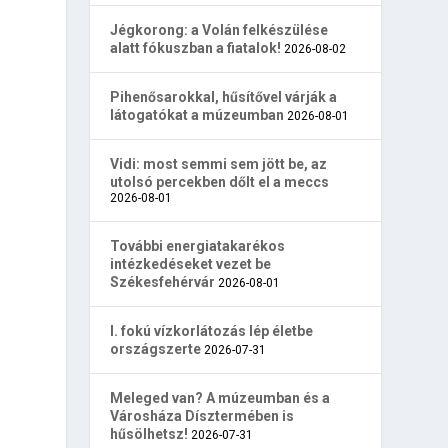
Jégkorong: a Volán felkészülése
alatt fókuszban a fiatalok!
2026-08-02
Pihenősarokkal, hűsítővel várják a
látogatókat a múzeumban
2026-08-01
Vidi: most semmi sem jött be, az
utolsó percekben dőlt el a meccs
2026-08-01
További energiatakarékos
intézkedéseket vezet be
Székesfehérvár
2026-08-01
I. fokú vízkorlátozás lép életbe
országszerte
2026-07-31
Meleged van? A múzeumban és a
Városháza Dísztermében is
hűsölhetsz!
2026-07-31