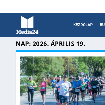
KEZDŐLAP
BU
NAP:
2026. ÁPRILIS 19.