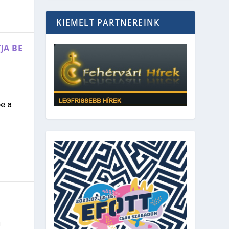
KIEMELT PARTNEREINK
JA BE
be a