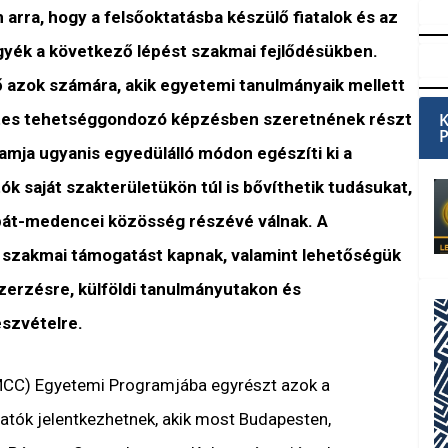
m arra, hogy a felsőoktatásba készülő fiatalok és az
yék a következő lépést szakmai fejlődésükben.
ő azok számára, akik egyetemi tanulmányaik mellett
tes tehetséggondozó képzésben szeretnének részt
mja ugyanis egyedülálló módon egészíti ki a
tók saját szakterületükön túl is bővíthetik tudásukat,
pát-medencei közösség részévé válnak. A
 szakmai támogatást kapnak, valamint lehetőségük
zerzésre, külföldi tanulmányutakon és
szvételre.
MCC) Egyetemi Programjába egyrészt azok a
atók jelentkezhetnek, akik most Budapesten,