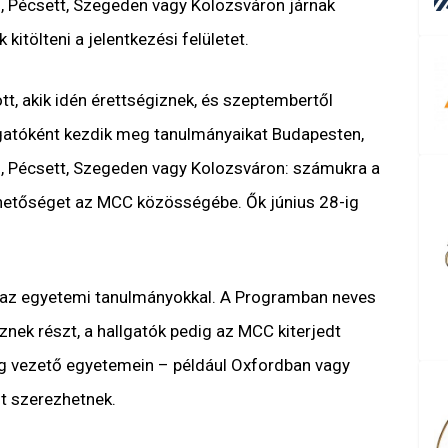
, Pécsett, Szegeden vagy Kolozsváron járnak
 kitölteni a jelentkezési felületet.
t, akik idén érettségiznek, és szeptembertől
gatóként kezdik meg tanulmányaikat Budapesten,
, Pécsett, Szegeden vagy Kolozsváron: számukra a
lehetőséget az MCC közösségébe. Ők június 28-ig
 az egyetemi tanulmányokkal. A Programban neves
nek részt, a hallgatók pedig az MCC kiterjedt
lág vezető egyetemein – például Oxfordban vagy
t szerezhetnek.