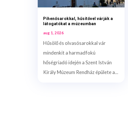
Pihenősarokkal, hűsítővel várják a
látogatókat a múzeumban
aug 1, 2026
Hűsölő és olvasósarokkal vár
mindenkit a harmadfokú
hőségriadó idején a Szent István
Király Múzeum Rendház épülete a...