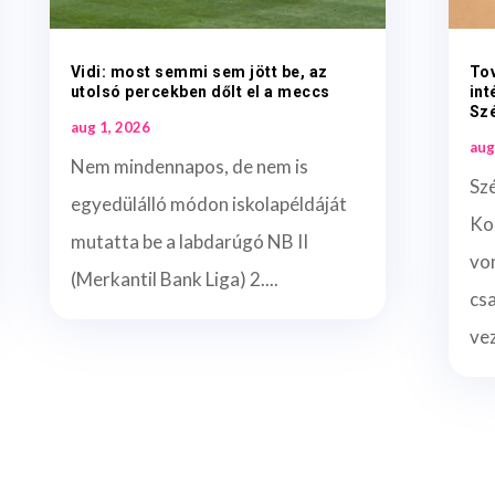
Vidi: most semmi sem jött be, az
To
utolsó percekben dőlt el a meccs
int
Sz
aug 1, 2026
aug
Nem mindennapos, de nem is
Sz
egyedülálló módon iskolapéldáját
Ko
mutatta be a labdarúgó NB II
vo
(Merkantil Bank Liga) 2....
cs
vez