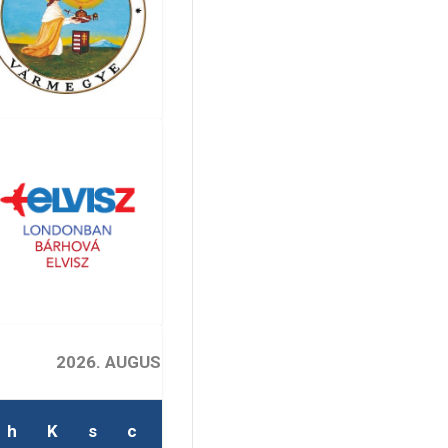
2026. AUGUSZTUS
h
K
s
c
p
s
v