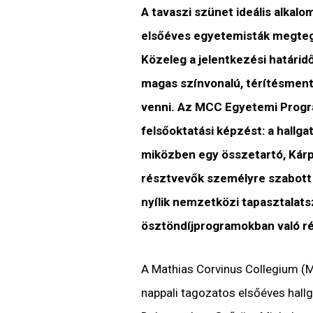
A tavaszi szünet ideális alkalo
elsőéves egyetemisták megteg
Közeleg a jelentkezési határid
magas színvonalú, térítésmen
venni. Az MCC Egyetemi Progra
felsőoktatási képzést: a hallga
miközben egy összetartó, Kár
résztvevők személyre szabott
nyílik nemzetközi tapasztalats
ösztöndíjprogramokban való ré
A Mathias Corvinus Collegium (
nappali tagozatos elsőéves hallg