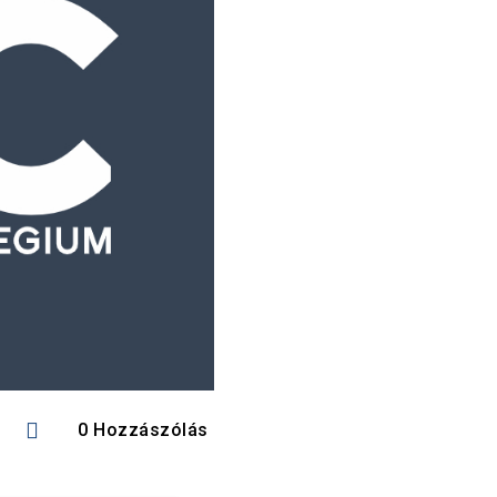

0 Hozzászólás