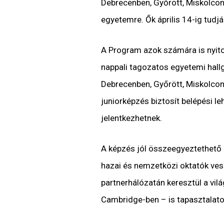
Debrecenben, Győrött, Miskolcon
egyetemre. Ők április 14-ig tudják
A Program azok számára is nyitot
nappali tagozatos egyetemi hall
Debrecenben, Győrött, Miskolcon
juniorképzés biztosít belépési 
jelentkezhetnek.
A képzés jól összeegyeztethető
hazai és nemzetközi oktatók vesz
partnerhálózatán keresztül a vi
Cambridge-ben – is tapasztalato