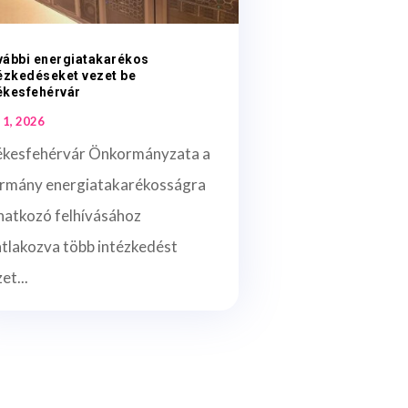
vábbi energiatakarékos
ézkedéseket vezet be
ékesfehérvár
 1, 2026
ékesfehérvár Önkormányzata a
rmány energiatakarékosságra
natkozó felhívásához
atlakozva több intézkedést
et...