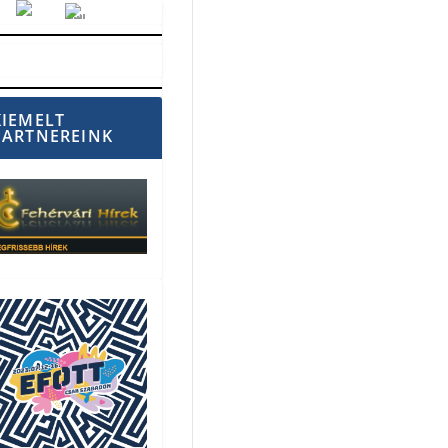
Vörösmarty Rádió
KIEMELT
PARTNEREINK