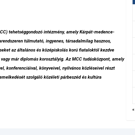
MCC) tehetséggondozó intézmény, amely Kárpát-medence-
arendszeren túlmutató, ingyenes, társadalmilag hasznos,
eket az általános és középiskolás korú fiataloktól kezdve
ó vagy már diplomás korosztályig. Az MCC tudásközpont, amely
l, konferenciáival, könyveivel, nyilvános közléseivel részt
emelkedését szolgáló közéleti párbeszéd és kultúra
«