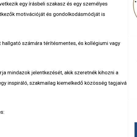
övetkezik egy írásbeli szakasz és egy személyes
ntkezők motivációját és gondolkodásmódját is
 hallgató számára térítésmentes, és kollégiumi vagy
ja mindazok jelentkezését, akik szeretnék kihozni a
egy inspiráló, szakmailag kiemelkedő közösség tagjaivá
s: