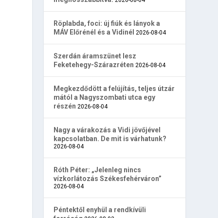
Röplabda, foci: új fiúk és lányok a
MÁV Előrénél és a Vidinél
2026-08-04
Szerdán áramszünet lesz
Feketehegy-Szárazréten
2026-08-04
Megkezdődött a felújítás, teljes útzár
mától a Nagyszombati utca egy
részén
2026-08-04
Nagy a várakozás a Vidi jövőjével
kapcsolatban. De mit is várhatunk?
2026-08-04
Róth Péter: „Jelenleg nincs
vízkorlátozás Székesfehérváron”
2026-08-04
Péntektől enyhül a rendkívüli