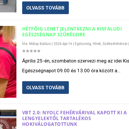
OLVASS TOVÁBB
HÉTFŐIG LEHET JELENTKEZNI A KISFALUDI
EGÉSZSÉGNAP SZŰRÉSEIRE
Írta:
Mátay Balázs
|
2026-ápr-16
|
Egészség
,
Hírek
,
Székesfehérvár
Április 25-én, szombaton szervezi meg az idei Kis
Egészségnapot 09.00 és 13.00 óra között a...
OLVASS TOVÁBB
VBT 2.0: NYOLC FEHÉRVÁRIVAL KAPOTT KI A
LENGYELEKTŐL TARTALÉKOS
HOKIVÁLOGATOTTUNK