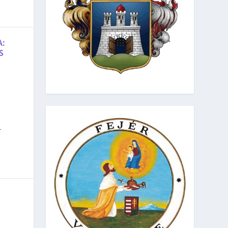
A:
S
.