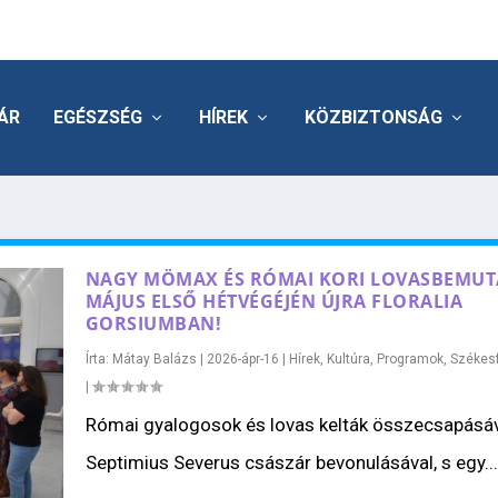
ÁR
EGÉSZSÉG
HÍREK
KÖZBIZTONSÁG
NAGY MÖMAX ÉS RÓMAI KORI LOVASBEMUT
MÁJUS ELSŐ HÉTVÉGÉJÉN ÚJRA FLORALIA
GORSIUMBAN!
Írta:
Mátay Balázs
|
2026-ápr-16
|
Hírek
,
Kultúra
,
Programok
,
Székes
|
Római gyalogosok és lovas kelták összecsapásáv
Septimius Severus császár bevonulásával, s egy...