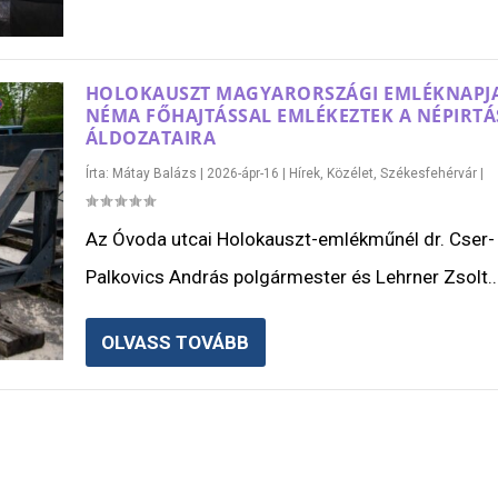
HOLOKAUSZT MAGYARORSZÁGI EMLÉKNAPJ
NÉMA FŐHAJTÁSSAL EMLÉKEZTEK A NÉPIRTÁ
ÁLDOZATAIRA
Írta:
Mátay Balázs
|
2026-ápr-16
|
Hírek
,
Közélet
,
Székesfehérvár
|
Az Óvoda utcai Holokauszt-emlékműnél dr. Cser-
Palkovics András polgármester és Lehrner Zsolt..
OLVASS TOVÁBB