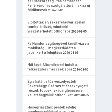
és Olaszország után hamarosan
Fehérváron is szolgálatba állnak az új
Midibuszok
2026-08-06
Eloltották a Székesfehérvár szélén
tomboló tüzet, mindenki
visszatérhetett otthonába
2026-08-05
Fa Nándor segítségével került vízre a
mobilstég – megkezdődött a
japánkert a felújítása
2026-08-05
Női kézi: Alba-sikerrel indult a
felkészülési meccsek sora
2026-08-05
Ég a határ, a tűz veszélyezteti
Feketehegy-Szárazrét északnyugati
részét, többeknek ideiglenesen el
kellett hagyniuk otthonukat
2026-08-05
Hőségriasztás: péntek éjfélig
meghosszabbítva!
2026-08-04