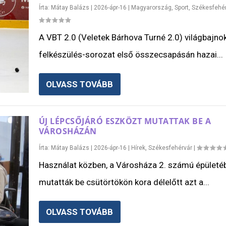
Írta:
Mátay Balázs
|
2026-ápr-16
|
Magyarország
,
Sport
,
Székesfehé
A VBT 2.0 (Veletek Bárhova Turné 2.0) világbajnok
felkészülés-sorozat első összecsapásán hazai...
OLVASS TOVÁBB
ÚJ LÉPCSŐJÁRÓ ESZKÖZT MUTATTAK BE A
VÁROSHÁZÁN
Írta:
Mátay Balázs
|
2026-ápr-16
|
Hírek
,
Székesfehérvár
|
Használat közben, a Városháza 2. számú épületé
mutatták be csütörtökön kora délelőtt azt a...
OLVASS TOVÁBB