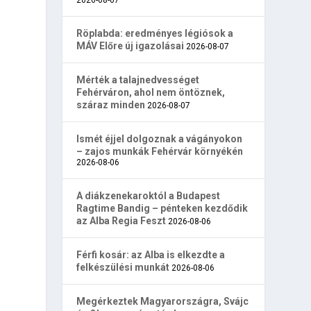
Röplabda: eredményes légiósok a
MÁV Előre új igazolásai
2026-08-07
Mérték a talajnedvességet
Fehérváron, ahol nem öntöznek,
száraz minden
2026-08-07
Ismét éjjel dolgoznak a vágányokon
– zajos munkák Fehérvár környékén
2026-08-06
A diákzenekaroktól a Budapest
Ragtime Bandig – pénteken kezdődik
az Alba Regia Feszt
2026-08-06
Férfi kosár: az Alba is elkezdte a
felkészülési munkát
2026-08-06
Megérkeztek Magyarországra, Svájc