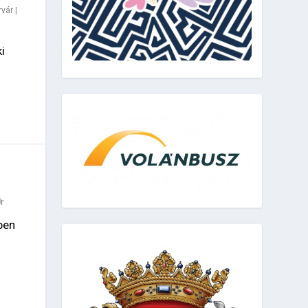
rvár
|
i
ben