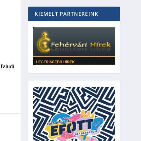
KIEMELT PARTNEREINK
|
faludi