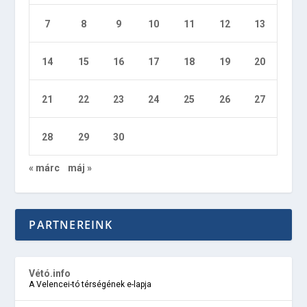
7
8
9
10
11
12
13
14
15
16
17
18
19
20
21
22
23
24
25
26
27
28
29
30
« márc
máj »
PARTNEREINK
Vétó.info
A Velencei-tó térségének e-lapja