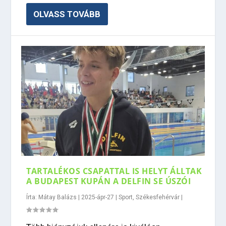
OLVASS TOVÁBB
TARTALÉKOS CSAPATTAL IS HELYT ÁLLTAK
A BUDAPEST KUPÁN A DELFIN SE ÚSZÓI
Írta:
Mátay Balázs
|
2025-ápr-27
|
Sport
,
Székesfehérvár
|