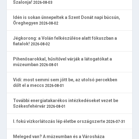
Szalonja!
2026-08-03
Idén is sokan ünnepeltek a Szent Donát napi búcsún,
Öreghegyen
2026-08-02
Jégkorong: a Volán felkészülése alatt fókuszban a
fiatalok!
2026-08-02
Pihenősarokkal, hűsítővel várják a látogatókat a
múzeumban
2026-08-01
Vidi: most semmi sem jött be, az utolsó percekben
dőlt el a meccs
2026-08-01
További energiatakarékos intézkedéseket vezet be
Székesfehérvár
2026-08-01
I. fokú vízkorlátozás lép életbe országszerte
2026-07-31
Meleged van? A múzeumban és a Városháza