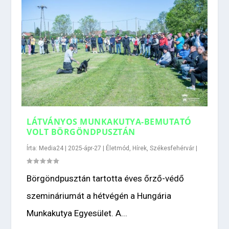
LÁTVÁNYOS MUNKAKUTYA-BEMUTATÓ
VOLT BÖRGÖNDPUSZTÁN
Írta:
Media24
|
2025-ápr-27
|
Életmód
,
Hírek
,
Székesfehérvár
|
Börgöndpusztán tartotta éves őrző-védő
szemináriumát a hétvégén a Hungária
Munkakutya Egyesület. A...