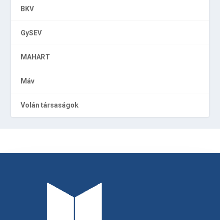
BKV
GySEV
MAHART
Máv
Volán társaságok