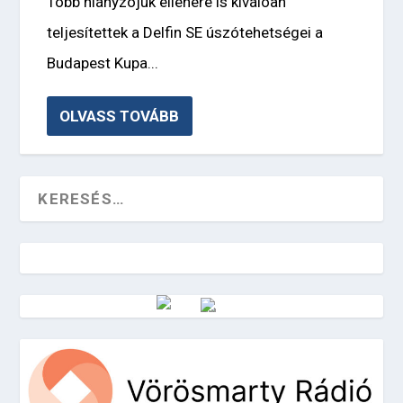
Több hiányzójuk ellenére is kiválóan
teljesítettek a Delfin SE úszótehetségei a
Budapest Kupa...
OLVASS TOVÁBB
Vörösmarty Rádió