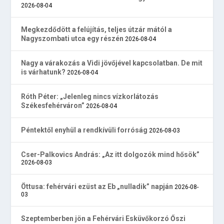
2026-08-04
Megkezdődött a felújítás, teljes útzár mától a
Nagyszombati utca egy részén
2026-08-04
Nagy a várakozás a Vidi jövőjével kapcsolatban. De mit
is várhatunk?
2026-08-04
Róth Péter: „Jelenleg nincs vízkorlátozás
Székesfehérváron”
2026-08-04
Péntektől enyhül a rendkívüli forróság
2026-08-03
Cser-Palkovics András: „Az itt dolgozók mind hősök”
2026-08-03
Öttusa: fehérvári ezüst az Eb „nulladik” napján
2026-08-
03
Szeptemberben jön a Fehérvári Esküvőkorzó Őszi