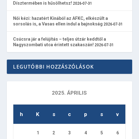
Dísztermében is hűsölhetsz!
2026-07-31
Női kézi: hazatért Kínából az AFKC, elkészült a
sorsolás is, a Vasas ellen indul a bajnokság
2026-07-31
Csúcsra jár a felújítás – teljes útzár keddtől a
Nagyszombati utca érintett szakaszán!
2026-07-31
LEGUTÓBBI HOZZÁSZÓLÁSOK
2025. ÁPRILIS
h
K
s
c
p
s
v
1
2
3
4
5
6