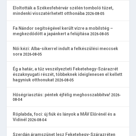
Eloltották a Székesfehérvár szélén tomboló tüzet,
mindenki visszatérhetett otthonába
2026-08-05
Fa Nándor segítségével került vízre a mobilstég –
megkezdődött a japánkert a felújítása
2026-08-05
Női kézi: Alba-sikerrel indult a felkészülési meccsek
sora
2026-08-05
Ég a határ, a tűz veszélyezteti Feketehegy-Szárazrét
északnyugati részét, többeknek ideiglenesen el kellett
hagyniuk otthonukat
2026-08-05
Hőségriasztás: péntek éjfélig meghosszabbítva!
2026-
08-04
Röplabda, foci: új fiúk és lányok a MÁV Előrénél és a
Vidinél
2026-08-04
Szerdán áramszünet lesz Feketehegy-Szárazréten