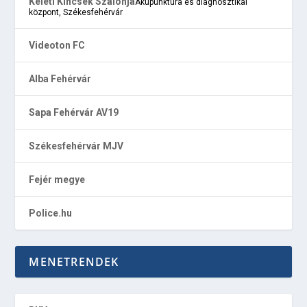
Keleti Kincsek Szalonja
Akupunktúra és diagnosztikai
központ, Székesfehérvár
Videoton FC
Alba Fehérvár
Sapa Fehérvár AV19
Székesfehérvár MJV
Fejér megye
Police.hu
MENETRENDEK