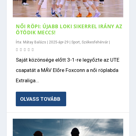
NŐI RÖPI: ÚJABB LOKI SIKERREL IRÁNY AZ
ÖTÖDIK MECCS!
Írta:
Mátay Balázs
|
2025-ápr-29
|
Sport
,
Székesfehérvár
|
Saját közönsége előtt 3-1-re legyőzte az UTE
csapatát a MÁV Előre Foxconn a női röplabda
Extraliga...
OLVASS TOVÁBB