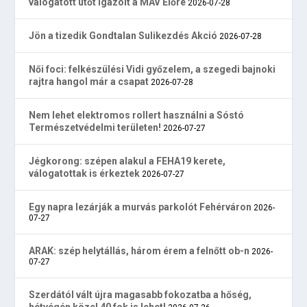
válogatott ütőt igazolt a MÁV Előre
2026-07-28
Jön a tizedik Gondtalan Sulikezdés Akció
2026-07-28
Női foci: felkészülési Vidi győzelem, a szegedi bajnoki
rajtra hangol már a csapat
2026-07-28
Nem lehet elektromos rollert használni a Sóstó
Természetvédelmi területen!
2026-07-27
Jégkorong: szépen alakul a FEHA19 kerete,
válogatottak is érkeztek
2026-07-27
Egy napra lezárják a murvás parkolót Fehérváron
2026-
07-27
ARAK: szép helytállás, három érem a felnőtt ob-n
2026-
07-27
Szerdától vált újra magasabb fokozatba a hőség,
hétvégén közel 40 fok is lehet!