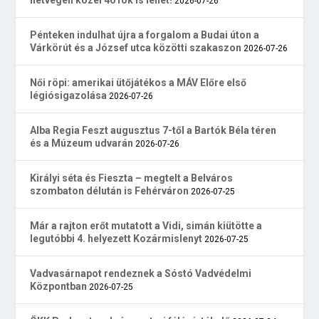
2026-07-26
Pénteken indulhat újra a forgalom a Budai úton a
Várkörút és a József utca közötti szakaszon
2026-07-26
Női röpi: amerikai ütőjátékos a MÁV Előre első
légiósigazolása
2026-07-26
Alba Regia Feszt augusztus 7-től a Bartók Béla téren
és a Múzeum udvarán
2026-07-26
Királyi séta és Fieszta – megtelt a Belváros
szombaton délután is Fehérváron
2026-07-25
Már a rajton erőt mutatott a Vidi, simán kiütötte a
legutóbbi 4. helyezett Kozármislenyt
2026-07-25
Vadvasárnapot rendeznek a Sóstó Vadvédelmi
Központban
2026-07-25