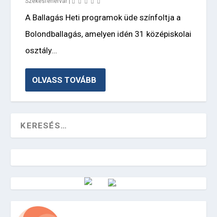
Székesfehérvár
|
A Ballagás Heti programok üde színfoltja a
Bolondballagás, amelyen idén 31 középiskolai
osztály...
OLVASS TOVÁBB
Vörösmarty Rádió