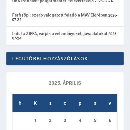
ÖKK Podcast: polgármesteri félévértékelő
2026-07-24
Férfi röpi: szerb válogatott feladó a MÁV Előrében
2026-
07-24
Indul a ZIFFA, várják a véleményeket, javaslatokat
2026-
07-24
LEGUTÓBBI HOZZÁSZÓLÁSOK
2025. ÁPRILIS
h
K
s
c
p
s
v
1
2
3
4
5
6