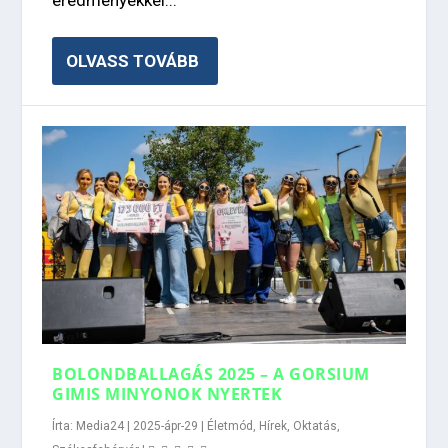
eredményekkel...
OLVASS TOVÁBB
BOLONDBALLAGÁS 2025 – A GORSIUM
GIMIS MINYONOK NYERTEK
Írta:
Media24
|
2025-ápr-29
|
Életmód
,
Hírek
,
Oktatás
,