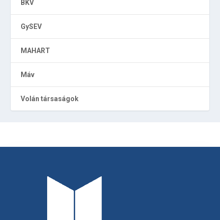
BKV
GySEV
MAHART
Máv
Volán társaságok