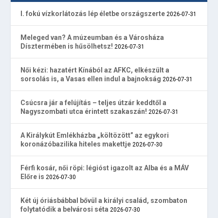
I. fokú vízkorlátozás lép életbe országszerte
2026-07-31
Meleged van? A múzeumban és a Városháza
Dísztermében is hűsölhetsz!
2026-07-31
Női kézi: hazatért Kínából az AFKC, elkészült a
sorsolás is, a Vasas ellen indul a bajnokság
2026-07-31
Csúcsra jár a felújítás – teljes útzár keddtől a
Nagyszombati utca érintett szakaszán!
2026-07-31
A Királykút Emlékházba „költözött” az egykori
koronázóbazilika hiteles makettje
2026-07-30
Férfi kosár, női röpi: légióst igazolt az Alba és a MÁV
Előre is
2026-07-30
Két új óriásbábbal bővül a királyi család, szombaton
folytatódik a belvárosi séta
2026-07-30