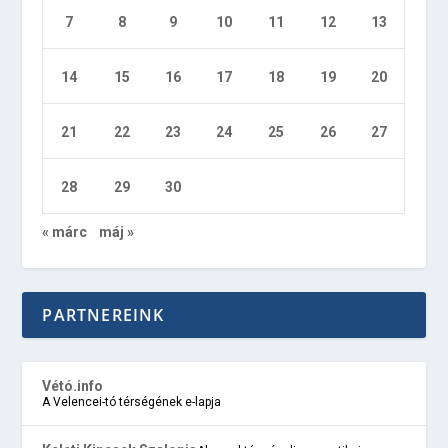
7
8
9
10
11
12
13
14
15
16
17
18
19
20
21
22
23
24
25
26
27
28
29
30
« márc
máj »
PARTNEREINK
Vétó.info
A Velencei-tó térségének e-lapja