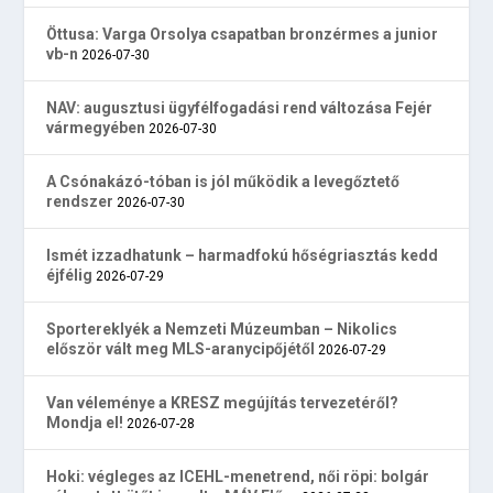
Öttusa: Varga Orsolya csapatban bronzérmes a junior
vb-n
2026-07-30
NAV: augusztusi ügyfélfogadási rend változása Fejér
vármegyében
2026-07-30
A Csónakázó-tóban is jól működik a levegőztető
rendszer
2026-07-30
Ismét izzadhatunk – harmadfokú hőségriasztás kedd
éjfélig
2026-07-29
Sportereklyék a Nemzeti Múzeumban – Nikolics
először vált meg MLS-aranycipőjétől
2026-07-29
Van véleménye a KRESZ megújítás tervezetéről?
Mondja el!
2026-07-28
Hoki: végleges az ICEHL-menetrend, női röpi: bolgár