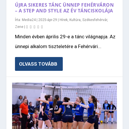
ÚJRA SIKERES TÁNC ÜNNEP FEHÉRVÁRON
– A STEP AND STYLE AZ ÉV TÁNCISKOLÁJA
Írta:
Media24
|
2025-ápr-29
|
Hírek
,
Kultúra
,
Székesfehérvár
,
Zene
|
Minden évben április 29-e a tánc világnapja. Az
ünnepi alkalom tiszteletére a Fehérvári...
OLVASS TOVÁBB