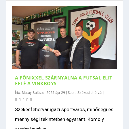
A FŐNIXXEL SZÁRNYALNA A FUTSAL ELIT
FELÉ A VINKBOYS
Írta:
Mátay Balázs
|
2025-ápr-29
|
Sport
,
Székesfehérvár
|
Székesfehérvár igazi sportváros, minőségi és
mennyiségi tekintetben egyaránt. Komoly