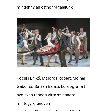
mindannyian otthonra találunk.
Kocsis Enikő, Majoros Róbert, Molnár
Gábor és Sáfrán Balázs koreográfiáit
nyolcvan táncos vitte színpadra
mintegy kilencven