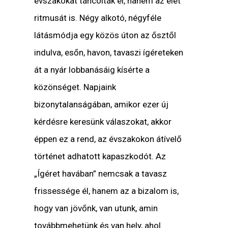
évszakokat táncolták el, hanem az élet
ritmusát is. Négy alkotó, négyféle
látásmódja egy közös úton az ősztől
indulva, esőn, havon, tavaszi ígéreteken
át a nyár lobbanásáig kísérte a
közönséget. Napjaink
bizonytalanságában, amikor ezer új
kérdésre keresünk válaszokat, akkor
éppen ez a rend, az évszakokon átívelő
történet adhatott kapaszkodót. Az
„Ígéret havában” nemcsak a tavasz
frissessége él, hanem az a bizalom is,
hogy van jövőnk, van utunk, amin
továbbmehetünk és van hely, ahol