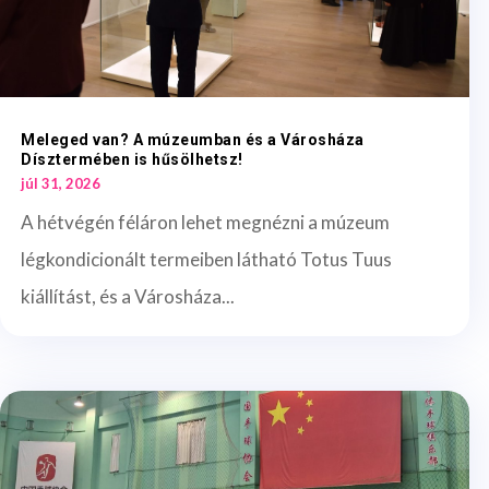
Meleged van? A múzeumban és a Városháza
Dísztermében is hűsölhetsz!
júl 31, 2026
A hétvégén féláron lehet megnézni a múzeum
légkondicionált termeiben látható Totus Tuus
kiállítást, és a Városháza...