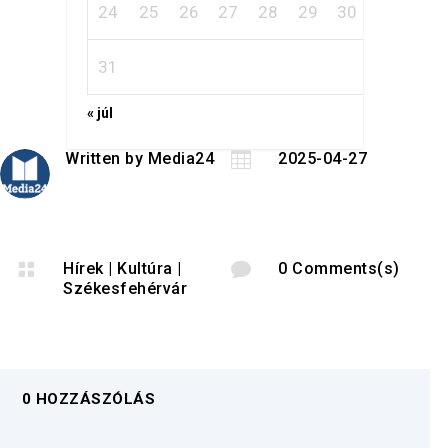
24
25
26
27
28
29
30
31
« júl
Written by
Media24

2025-04-27

Hírek
|
Kultúra
|

0 Comments(s)
Székesfehérvár
0 HOZZÁSZÓLÁS