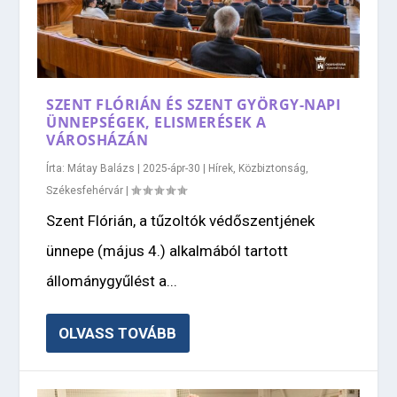
SZENT FLÓRIÁN ÉS SZENT GYÖRGY-NAPI
ÜNNEPSÉGEK, ELISMERÉSEK A
VÁROSHÁZÁN
Írta:
Mátay Balázs
|
2025-ápr-30
|
Hírek
,
Közbiztonság
,
Székesfehérvár
|
Szent Flórián, a tűzoltók védőszentjének
ünnepe (május 4.) alkalmából tartott
állománygyűlést a...
OLVASS TOVÁBB