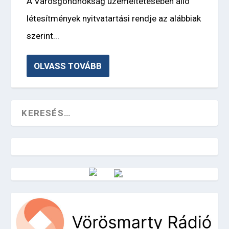
A Városgondnokság üzemeltetésében álló
létesítmények nyitvatartási rendje az alábbiak
szerint...
OLVASS TOVÁBB
Vörösmarty Rádió