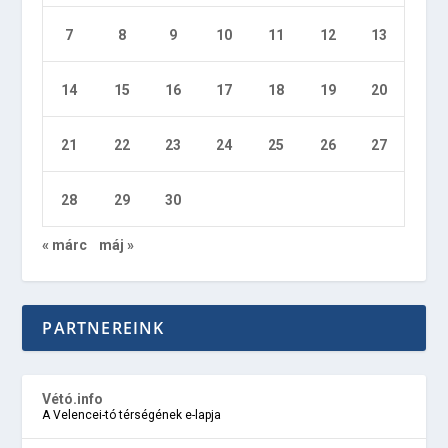
7
8
9
10
11
12
13
14
15
16
17
18
19
20
21
22
23
24
25
26
27
28
29
30
« márc
máj »
PARTNEREINK
Vétó.info
A Velencei-tó térségének e-lapja