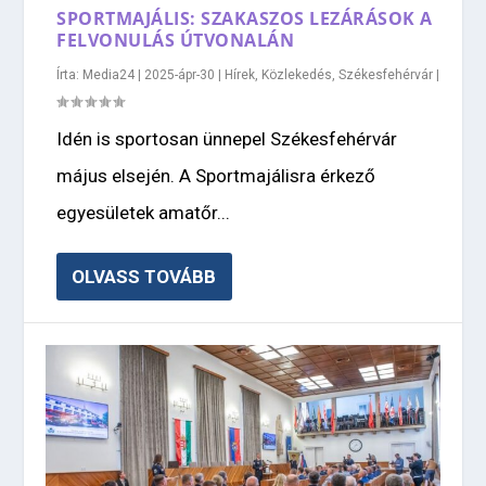
SPORTMAJÁLIS: SZAKASZOS LEZÁRÁSOK A
FELVONULÁS ÚTVONALÁN
Írta:
Media24
|
2025-ápr-30
|
Hírek
,
Közlekedés
,
Székesfehérvár
|
Idén is sportosan ünnepel Székesfehérvár
május elsején. A Sportmajálisra érkező
egyesületek amatőr...
OLVASS TOVÁBB