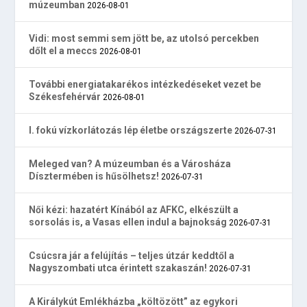
múzeumban
2026-08-01
Vidi: most semmi sem jött be, az utolsó percekben
dőlt el a meccs
2026-08-01
További energiatakarékos intézkedéseket vezet be
Székesfehérvár
2026-08-01
I. fokú vízkorlátozás lép életbe országszerte
2026-07-31
Meleged van? A múzeumban és a Városháza
Dísztermében is hűsölhetsz!
2026-07-31
Női kézi: hazatért Kínából az AFKC, elkészült a
sorsolás is, a Vasas ellen indul a bajnokság
2026-07-31
Csúcsra jár a felújítás – teljes útzár keddtől a
Nagyszombati utca érintett szakaszán!
2026-07-31
A Királykút Emlékházba „költözött” az egykori