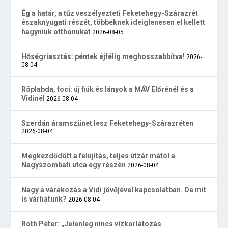
Ég a határ, a tűz veszélyezteti Feketehegy-Szárazrét
északnyugati részét, többeknek ideiglenesen el kellett
hagyniuk otthonukat
2026-08-05
Hőségriasztás: péntek éjfélig meghosszabbítva!
2026-
08-04
Röplabda, foci: új fiúk és lányok a MÁV Előrénél és a
Vidinél
2026-08-04
Szerdán áramszünet lesz Feketehegy-Szárazréten
2026-08-04
Megkezdődött a felújítás, teljes útzár mától a
Nagyszombati utca egy részén
2026-08-04
Nagy a várakozás a Vidi jövőjével kapcsolatban. De mit
is várhatunk?
2026-08-04
Róth Péter: „Jelenleg nincs vízkorlátozás