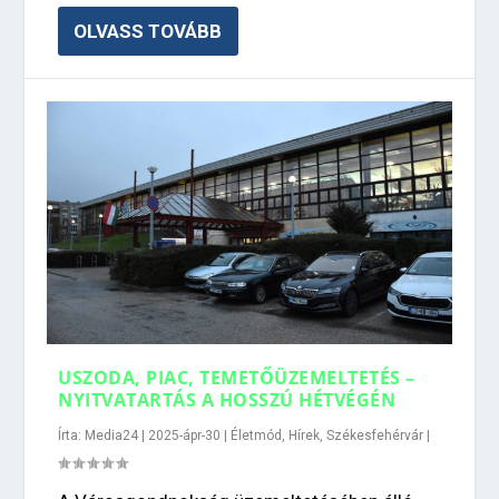
OLVASS TOVÁBB
USZODA, PIAC, TEMETŐÜZEMELTETÉS –
NYITVATARTÁS A HOSSZÚ HÉTVÉGÉN
Írta:
Media24
|
2025-ápr-30
|
Életmód
,
Hírek
,
Székesfehérvár
|