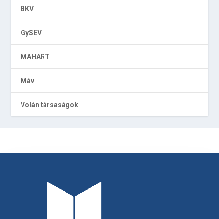
BKV
GySEV
MAHART
Máv
Volán társaságok