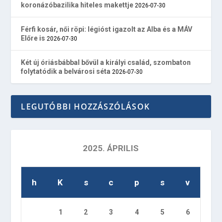
koronázóbazilika hiteles makettje
2026-07-30
Férfi kosár, női röpi: légióst igazolt az Alba és a MÁV
Előre is
2026-07-30
Két új óriásbábbal bővül a királyi család, szombaton
folytatódik a belvárosi séta
2026-07-30
LEGUTÓBBI HOZZÁSZÓLÁSOK
2025. ÁPRILIS
h
K
s
c
p
s
v
1
2
3
4
5
6