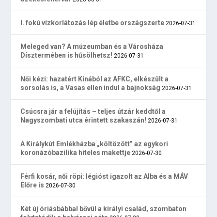
I. fokú vízkorlátozás lép életbe országszerte
2026-07-31
Meleged van? A múzeumban és a Városháza
Dísztermében is hűsölhetsz!
2026-07-31
Női kézi: hazatért Kínából az AFKC, elkészült a
sorsolás is, a Vasas ellen indul a bajnokság
2026-07-31
Csúcsra jár a felújítás – teljes útzár keddtől a
Nagyszombati utca érintett szakaszán!
2026-07-31
A Királykút Emlékházba „költözött” az egykori
koronázóbazilika hiteles makettje
2026-07-30
Férfi kosár, női röpi: légióst igazolt az Alba és a MÁV
Előre is
2026-07-30
Két új óriásbábbal bővül a királyi család, szombaton