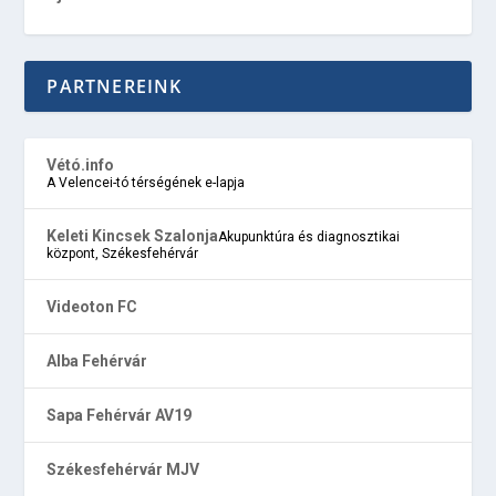
PARTNEREINK
Vétó.info
A Velencei-tó térségének e-lapja
Keleti Kincsek Szalonja
Akupunktúra és diagnosztikai
központ, Székesfehérvár
Videoton FC
Alba Fehérvár
Sapa Fehérvár AV19
Székesfehérvár MJV