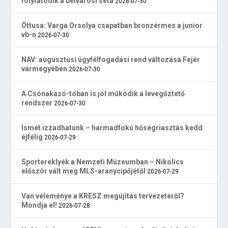
folytatódik a belvárosi séta
2026-07-30
Öttusa: Varga Orsolya csapatban bronzérmes a junior
vb-n
2026-07-30
NAV: augusztusi ügyfélfogadási rend változása Fejér
vármegyében
2026-07-30
A Csónakázó-tóban is jól működik a levegőztető
rendszer
2026-07-30
Ismét izzadhatunk – harmadfokú hőségriasztás kedd
éjfélig
2026-07-29
Sportereklyék a Nemzeti Múzeumban – Nikolics
először vált meg MLS-aranycipőjétől
2026-07-29
Van véleménye a KRESZ megújítás tervezetéről?
Mondja el!
2026-07-28