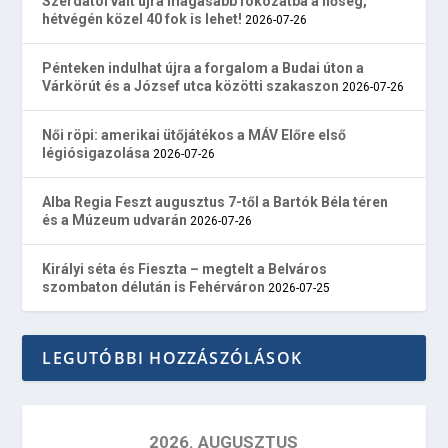
Szerdától vált újra magasabb fokozatba a hőség,
hétvégén közel 40 fok is lehet!
2026-07-26
Pénteken indulhat újra a forgalom a Budai úton a
Várkörút és a József utca közötti szakaszon
2026-07-26
Női röpi: amerikai ütőjátékos a MÁV Előre első
légiósigazolása
2026-07-26
Alba Regia Feszt augusztus 7-től a Bartók Béla téren
és a Múzeum udvarán
2026-07-26
Királyi séta és Fieszta – megtelt a Belváros
szombaton délután is Fehérváron
2026-07-25
LEGUTÓBBI HOZZÁSZÓLÁSOK
2026. AUGUSZTUS