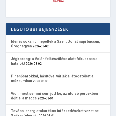
LEGUTÓBBI BEJEGYZÉSEK
Idén is sokan ünnepeltek a Szent Donát napi búcsún,
Öreghegyen
2026-08-02
Jégkorong: a Volán felkészülése alatt fókuszban a
fiatalok!
2026-08-02
Pihenősarokkal, hűsítővel várják a látogatókat a
múzeumban
2026-08-01
Vidi: most semmi sem jött be, az utolsó percekben
dőlt el a meccs
2026-08-01
További energiatakarékos intézkedéseket vezet be
Székesfehérvár
2026-08-01