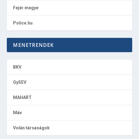
Fejér megye
Police.hu
MENETRENDEK
BKV
GySEV
MAHART
Máv
Volán társaságok