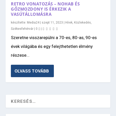
RETRO VONATOZÁS – NOHAB ÉS
GŐZMOZDONY IS ÉRKEZIK A
VASÚTÁLLOMÁSRA
készítette:
Media24
|
szept 11, 2023
|
Hírek
,
Közlekedés
,
Székesfehérvár
|
0
|
Szeretne visszarepülni a 70-es, 80-as, 90-es
évek világába és egy felejthetetlen élmény
részese...
OLVASS TOVÁBB