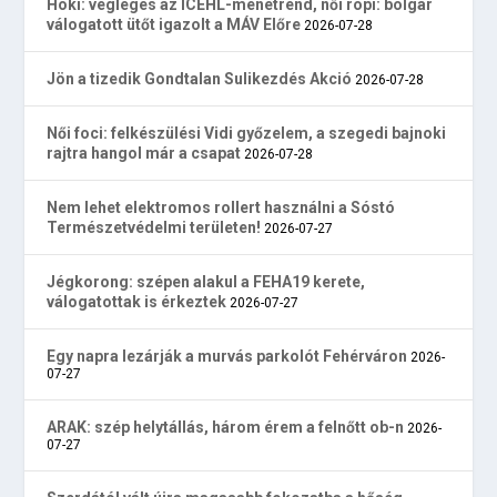
Hoki: végleges az ICEHL-menetrend, női röpi: bolgár
válogatott ütőt igazolt a MÁV Előre
2026-07-28
Jön a tizedik Gondtalan Sulikezdés Akció
2026-07-28
Női foci: felkészülési Vidi győzelem, a szegedi bajnoki
rajtra hangol már a csapat
2026-07-28
Nem lehet elektromos rollert használni a Sóstó
Természetvédelmi területen!
2026-07-27
Jégkorong: szépen alakul a FEHA19 kerete,
válogatottak is érkeztek
2026-07-27
Egy napra lezárják a murvás parkolót Fehérváron
2026-
07-27
ARAK: szép helytállás, három érem a felnőtt ob-n
2026-
07-27