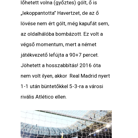
lőhetett volna (győztes) gólt, ő is
„lekoppantotta” Havertzet, de az ő
lövése nem ért gólt, még kapufát sem,
az oldalhálóba bombázott. Ez volt a
végső momentum, mert a német
játékvezető lefújta a 90+7 percet.
Jöhetett a hosszabbítás! 2016 óta
nem volt ilyen, akkor Real Madrid nyert
1-1 után büntetőkkel 5-3-ra a városi
rivális Atlético ellen.