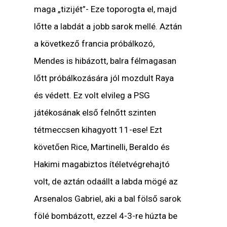
maga „tizijét”- Eze toporogta el, majd
lőtte a labdát a jobb sarok mellé. Aztán
a következő francia próbálkozó,
Mendes is hibázott, balra félmagasan
lőtt próbálkozására jól mozdult Raya
és védett. Ez volt elvileg a PSG
játékosának első felnőtt szinten
tétmeccsen kihagyott 11-ese! Ezt
követően Rice, Martinelli, Beraldo és
Hakimi magabiztos ítéletvégrehajtó
volt, de aztán odaállt a labda mögé az
Arsenalos Gabriel, aki a bal fölső sarok
fölé bombázott, ezzel 4-3-re húzta be