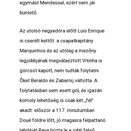
egymást Mendessel, ezért nem jár
büntető.
Az utolsó negyedóra előtt Luis Enrique
is cserélt kettőt: a csapatkapitány
Marquinhos és az utólag a mezőny
legjobbjának megválasztott Vitinha is
görcsöt kapott, nem tudták folytatni.
Őket Beraldo és Zabarnij váltotta. A
folytatásban sem esett gól, és igazán
komoly lehetőség is csak két „fél”
akadt: először a 117. minutumban
Doué földre lőtt, jó magasra felpattanó
labdáját Raya húzta le a jobb felső