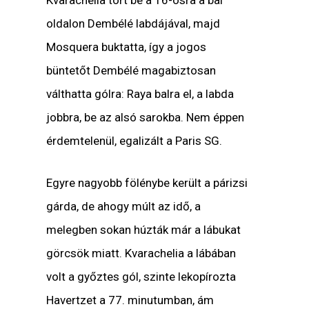
oldalon Dembélé labdájával, majd
Mosquera buktatta, így a jogos
büntetőt Dembélé magabiztosan
válthatta gólra: Raya balra el, a labda
jobbra, be az alsó sarokba. Nem éppen
érdemtelenül, egalizált a Paris SG.
Egyre nagyobb fölénybe került a párizsi
gárda, de ahogy múlt az idő, a
melegben sokan húzták már a lábukat
görcsök miatt. Kvarachelia a lábában
volt a győztes gól, szinte lekopírozta
Havertzet a 77. minutumban, ám