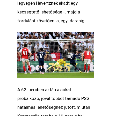
legvégén Havertznek akadt egy
kecsegtető lehetősége -, majd a
fordulást követően is, egy darabig.
A 62. percben aztán a sokat
próbálkozó, jóval többet támadó PSG
hatalmas lehetőséghez jutott, miután
Kvarachelia tört be a 16-osra a bal