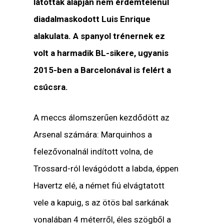
látottak alapján nem érdemtelenül
diadalmaskodott Luis Enrique
alakulata. A spanyol trénernek ez
volt a harmadik BL-sikere, ugyanis
2015-ben a Barcelonával is felért a
csúcsra.
A meccs álomszerűen kezdődött az
Arsenal számára: Marquinhos a
felezővonalnál indított volna, de
Trossard-ról levágódott a labda, éppen
Havertz elé, a német fiú elvágtatott
vele a kapuig, s az ötös bal sarkának
vonalában 4 méterről, éles szögből a