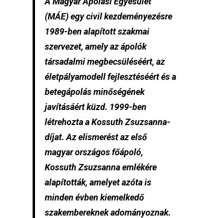
A Magyar Ápolási Egyesület
(MÁE) egy civil kezdeményezésre
1989-ben alapított szakmai
szervezet, amely az ápolók
társadalmi megbecsüléséért, az
életpályamodell fejlesztéséért és a
betegápolás minőségének
javításáért küzd. 1999-ben
létrehozta a Kossuth Zsuzsanna-
díjat. Az elismerést az első
magyar országos főápoló,
Kossuth Zsuzsanna emlékére
alapították, amelyet azóta is
minden évben kiemelkedő
szakembereknek adományoznak.