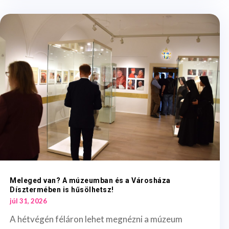
Meleged van? A múzeumban és a Városháza
Dísztermében is hűsölhetsz!
júl 31, 2026
A hétvégén féláron lehet megnézni a múzeum