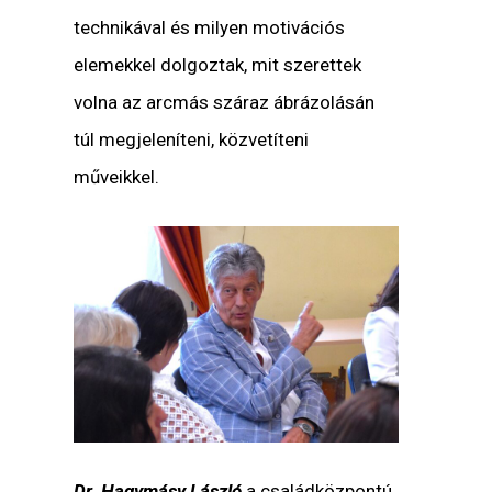
technikával és milyen motivációs
elemekkel dolgoztak, mit szerettek
volna az arcmás száraz ábrázolásán
túl megjeleníteni, közvetíteni
műveikkel.
Dr. Hagymásy László
a családközpontú