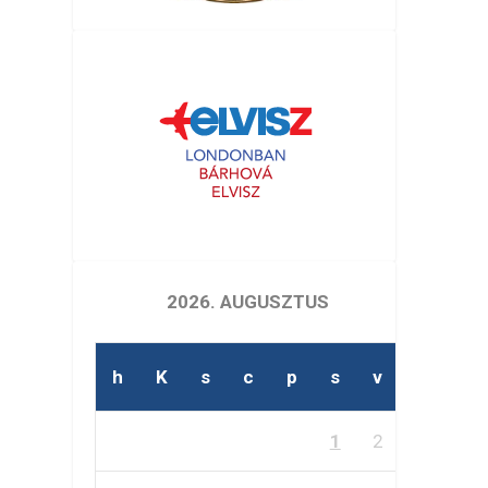
2026. AUGUSZTUS
h
K
s
c
p
s
v
1
2