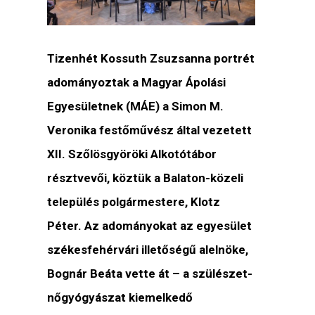
Tizenhét Kossuth Zsuzsanna portrét
adományoztak a Magyar Ápolási
Egyesületnek (MÁE) a Simon M.
Veronika festőművész által vezetett
XII. Szőlösgyöröki Alkotótábor
résztvevői, köztük a Balaton-közeli
település polgármestere, Klotz
Péter. Az adományokat az egyesület
székesfehérvári illetőségű alelnöke,
Bognár Beáta vette át – a szülészet-
nőgyógyászat kiemelkedő