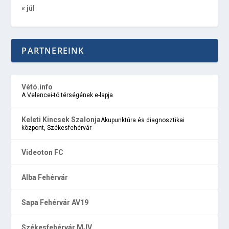
« júl
PARTNEREINK
Vétó.info
A Velencei-tó térségének e-lapja
Keleti Kincsek Szalonja
Akupunktúra és diagnosztikai
központ, Székesfehérvár
Videoton FC
Alba Fehérvár
Sapa Fehérvár AV19
Székesfehérvár MJV