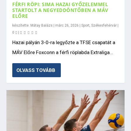
FÉRFI RÖPI: SIMA HAZAI GYŐZELEMMEL
STARTOLT A NEGYEDDÖNTŐBEN A MÁV
ELŐRE
készítette:
Mátay Balázs
|
márc 26, 2026
|
Sport
,
Székesfehérvár
|
0
|
Hazai pályán 3-0-ra legyőzte a TFSE csapatát a
MÁV Előre Foxconn a férfi röplabda Extraliga...
OLVASS TOVÁBB