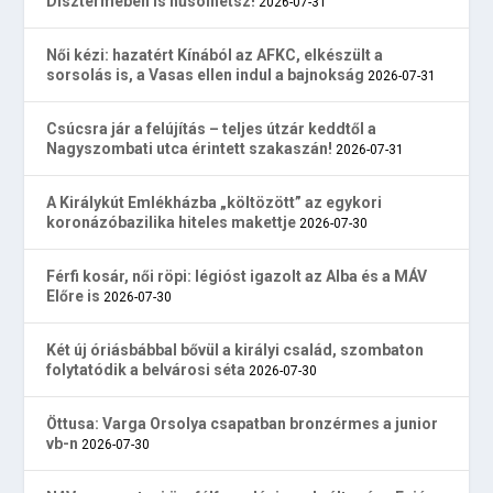
Dísztermében is hűsölhetsz!
2026-07-31
Női kézi: hazatért Kínából az AFKC, elkészült a
sorsolás is, a Vasas ellen indul a bajnokság
2026-07-31
Csúcsra jár a felújítás – teljes útzár keddtől a
Nagyszombati utca érintett szakaszán!
2026-07-31
A Királykút Emlékházba „költözött” az egykori
koronázóbazilika hiteles makettje
2026-07-30
Férfi kosár, női röpi: légióst igazolt az Alba és a MÁV
Előre is
2026-07-30
Két új óriásbábbal bővül a királyi család, szombaton
folytatódik a belvárosi séta
2026-07-30
Öttusa: Varga Orsolya csapatban bronzérmes a junior
vb-n
2026-07-30