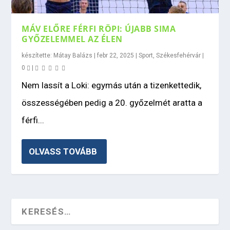
MÁV ELŐRE FÉRFI RÖPI: ÚJABB SIMA
GYŐZELEMMEL AZ ÉLEN
készítette:
Mátay Balázs
|
febr 22, 2025
|
Sport
,
Székesfehérvár
|
0
|
Nem lassít a Loki: egymás után a tizenkettedik,
összességében pedig a 20. győzelmét aratta a
férfi...
OLVASS TOVÁBB