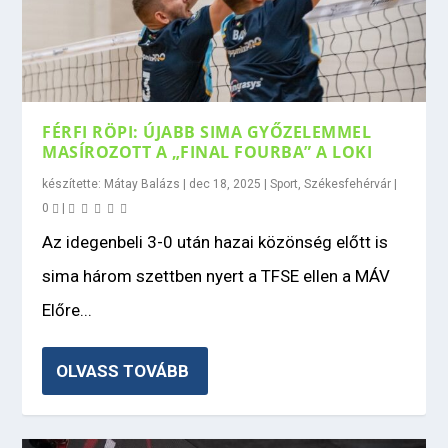
FÉRFI RÖPI: ÚJABB SIMA GYŐZELEMMEL
MASÍROZOTT A „FINAL FOURBA” A LOKI
készítette:
Mátay Balázs
|
dec 18, 2025
|
Sport
,
Székesfehérvár
|
0
|
Az idegenbeli 3-0 után hazai közönség előtt is
sima három szettben nyert a TFSE ellen a MÁV
Előre...
OLVASS TOVÁBB