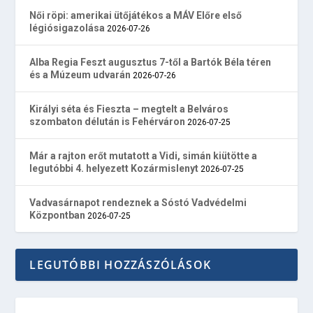
Női röpi: amerikai ütőjátékos a MÁV Előre első
légiósigazolása
2026-07-26
Alba Regia Feszt augusztus 7-től a Bartók Béla téren
és a Múzeum udvarán
2026-07-26
Királyi séta és Fieszta – megtelt a Belváros
szombaton délután is Fehérváron
2026-07-25
Már a rajton erőt mutatott a Vidi, simán kiütötte a
legutóbbi 4. helyezett Kozármislenyt
2026-07-25
Vadvasárnapot rendeznek a Sóstó Vadvédelmi
Központban
2026-07-25
LEGUTÓBBI HOZZÁSZÓLÁSOK