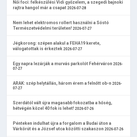
Női foci: felkészülési Vidi győzelem, a szegedi bajnoki
rajtra hangol már a csapat
2026-07-28
Nem lehet elektromos rollert használni a Sóstó
Természetvédelmi területen!
2026-07-27
Jégkorong: szépen alakul a FEHA19 kerete,
válogatottak is érkeztek
2026-07-27
Egy napra lezárják a murvás parkolót Fehérváron
2026-
07-27
ARAK: szép helytállás, három érem a felnőtt ob-n
2026-
07-27
Szerdától vált újra magasabb fokozatba a hőség,
hétvégén közel 40 fok is lehet!
2026-07-26
Pénteken indulhat újra a forgalom a Budai úton a
Várkörút és a József utca közötti szakaszon
2026-07-26