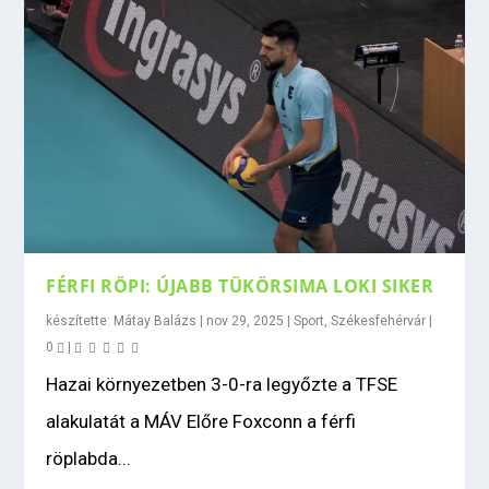
FÉRFI RÖPI: ÚJABB TÜKÖRSIMA LOKI SIKER
készítette:
Mátay Balázs
|
nov 29, 2025
|
Sport
,
Székesfehérvár
|
0
|
Hazai környezetben 3-0-ra legyőzte a TFSE
alakulatát a MÁV Előre Foxconn a férfi
röplabda...