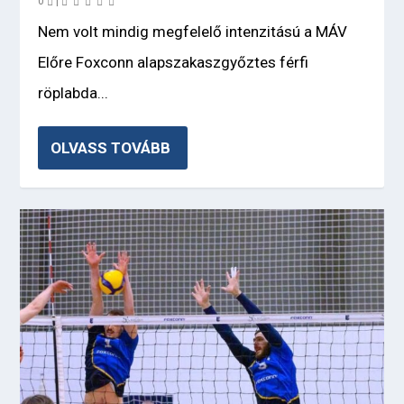
0
|
Nem volt mindig megfelelő intenzitású a MÁV
Előre Foxconn alapszakaszgyőztes férfi
röplabda...
OLVASS TOVÁBB