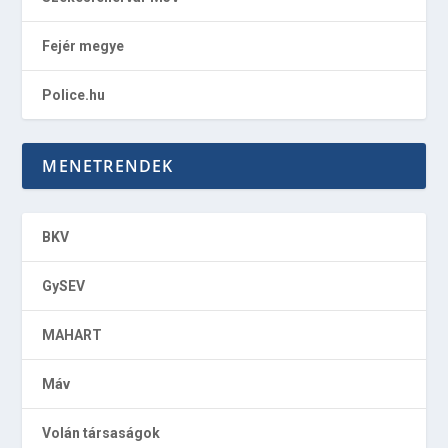
Fejér megye
Police.hu
MENETRENDEK
BKV
GySEV
MAHART
Máv
Volán társaságok