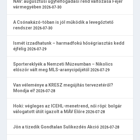
NAV: augusztusi ügyfélfogadási rend változása Fejér
vármegyében
2026-07-30
A Csónakázó-tóban is jól működik a levegőztető
rendszer
2026-07-30
Ismét izzadhatunk – harmadfokú hőségriasztás kedd
éjfélig
2026-07-29
Sportereklyék a Nemzeti Múzeumban – Nikolics
először vált meg MLS-aranycipőjétől
2026-07-29
Van véleménye a KRESZ megújítás tervezetéről?
Mondja el!
2026-07-28
Hoki: végleges az ICEHL-menetrend, női röpi: bolgár
válogatott ütőt igazolt a MÁV Előre
2026-07-28
Jön a tizedik Gondtalan Sulikezdés Akció
2026-07-28