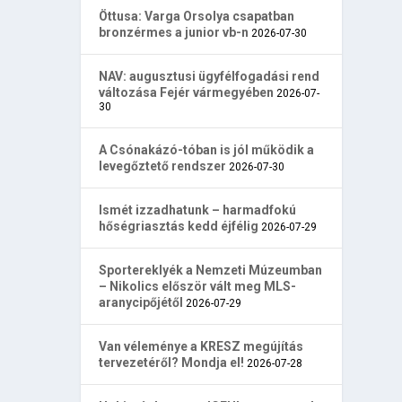
Öttusa: Varga Orsolya csapatban
bronzérmes a junior vb-n
2026-07-30
NAV: augusztusi ügyfélfogadási rend
változása Fejér vármegyében
2026-07-
30
A Csónakázó-tóban is jól működik a
levegőztető rendszer
2026-07-30
Ismét izzadhatunk – harmadfokú
hőségriasztás kedd éjfélig
2026-07-29
Sportereklyék a Nemzeti Múzeumban
– Nikolics először vált meg MLS-
aranycipőjétől
2026-07-29
Van véleménye a KRESZ megújítás
tervezetéről? Mondja el!
2026-07-28