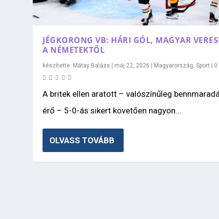
JÉGKORONG VB: HÁRI GÓL, MAGYAR VERE
A NÉMETEKTŐL
készítette:
Mátay Balázs
|
máj 22, 2026
|
Magyarország
,
Sport
|
A britek ellen aratott – valószínűleg bennmarad
érő – 5-0-ás sikert követően nagyon...
OLVASS TOVÁBB