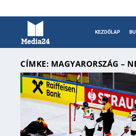
KEZDŐLAP
BU
CÍMKE:
MAGYARORSZÁG – N