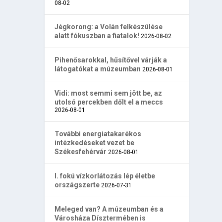
08-02
Jégkorong: a Volán felkészülése
alatt fókuszban a fiatalok!
2026-08-02
Pihenősarokkal, hűsítővel várják a
látogatókat a múzeumban
2026-08-01
Vidi: most semmi sem jött be, az
utolsó percekben dőlt el a meccs
2026-08-01
További energiatakarékos
intézkedéseket vezet be
Székesfehérvár
2026-08-01
I. fokú vízkorlátozás lép életbe
országszerte
2026-07-31
Meleged van? A múzeumban és a
Városháza Dísztermében is