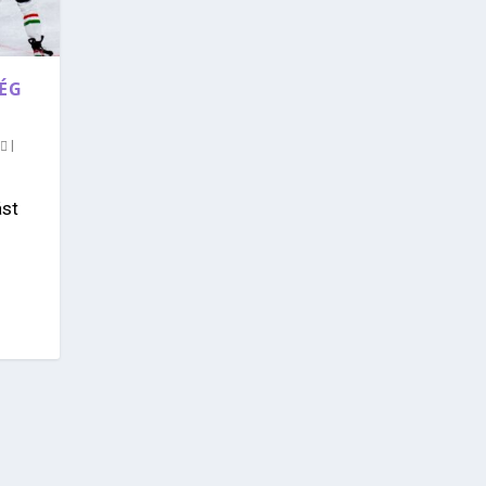
SÉG
0
|
ást