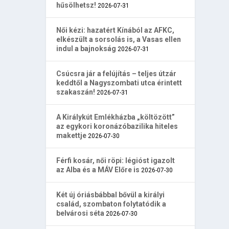
hűsölhetsz!
2026-07-31
Női kézi: hazatért Kínából az AFKC,
elkészült a sorsolás is, a Vasas ellen
indul a bajnokság
2026-07-31
Csúcsra jár a felújítás – teljes útzár
keddtől a Nagyszombati utca érintett
szakaszán!
2026-07-31
A Királykút Emlékházba „költözött”
az egykori koronázóbazilika hiteles
makettje
2026-07-30
Férfi kosár, női röpi: légióst igazolt
az Alba és a MÁV Előre is
2026-07-30
Két új óriásbábbal bővül a királyi
család, szombaton folytatódik a
belvárosi séta
2026-07-30