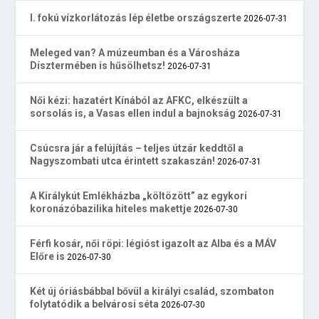
I. fokú vízkorlátozás lép életbe országszerte
2026-07-31
Meleged van? A múzeumban és a Városháza
Dísztermében is hűsölhetsz!
2026-07-31
Női kézi: hazatért Kínából az AFKC, elkészült a
sorsolás is, a Vasas ellen indul a bajnokság
2026-07-31
Csúcsra jár a felújítás – teljes útzár keddtől a
Nagyszombati utca érintett szakaszán!
2026-07-31
A Királykút Emlékházba „költözött” az egykori
koronázóbazilika hiteles makettje
2026-07-30
Férfi kosár, női röpi: légióst igazolt az Alba és a MÁV
Előre is
2026-07-30
Két új óriásbábbal bővül a királyi család, szombaton
folytatódik a belvárosi séta
2026-07-30