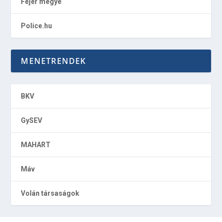
Fejér megye
Police.hu
MENETRENDEK
BKV
GySEV
MAHART
Máv
Volán társaságok