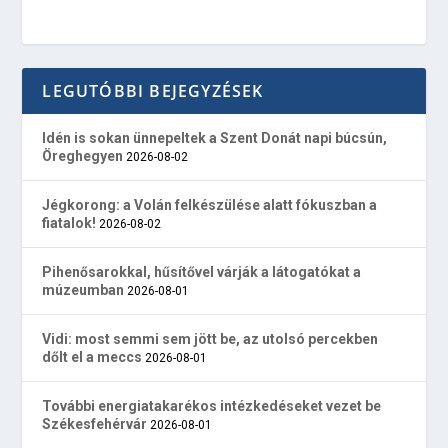
LEGUTÓBBI BEJEGYZÉSEK
Idén is sokan ünnepeltek a Szent Donát napi búcsún,
Öreghegyen
2026-08-02
Jégkorong: a Volán felkészülése alatt fókuszban a
fiatalok!
2026-08-02
Pihenősarokkal, hűsítővel várják a látogatókat a
múzeumban
2026-08-01
Vidi: most semmi sem jött be, az utolsó percekben
dőlt el a meccs
2026-08-01
További energiatakarékos intézkedéseket vezet be
Székesfehérvár
2026-08-01