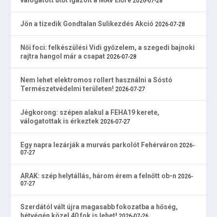
2026-07-28
Jön a tizedik Gondtalan Sulikezdés Akció
2026-07-28
Női foci: felkészülési Vidi győzelem, a szegedi bajnoki
rajtra hangol már a csapat
2026-07-28
Nem lehet elektromos rollert használni a Sóstó
Természetvédelmi területen!
2026-07-27
Jégkorong: szépen alakul a FEHA19 kerete,
válogatottak is érkeztek
2026-07-27
Egy napra lezárják a murvás parkolót Fehérváron
2026-
07-27
ARAK: szép helytállás, három érem a felnőtt ob-n
2026-
07-27
Szerdától vált újra magasabb fokozatba a hőség,
hétvégén közel 40 fok is lehet!
2026-07-26