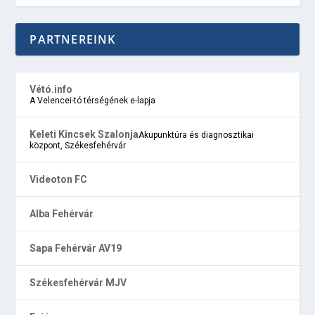
PARTNEREINK
Vétó.info
A Velencei-tó térségének e-lapja
Keleti Kincsek Szalonja
Akupunktúra és diagnosztikai
központ, Székesfehérvár
Videoton FC
Alba Fehérvár
Sapa Fehérvár AV19
Székesfehérvár MJV