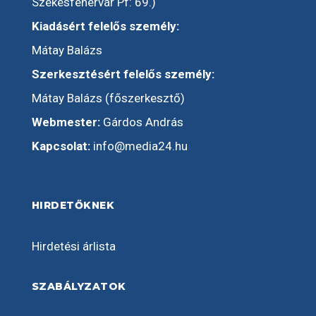
Székesfehérvár Pf: 69.)
Kiadásért felelős személy:
Mátay Balázs
Szerkesztésért felelős személy:
Mátay Balázs (főszerkesztő)
Webmester:
Gárdos András
Kapcsolat:
info@media24.hu
HIRDETŐKNEK
Hirdetési árlista
SZABÁLYZATOK