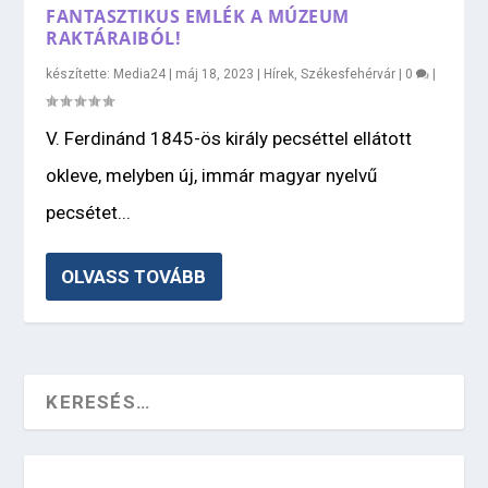
FANTASZTIKUS EMLÉK A MÚZEUM
RAKTÁRAIBÓL!
készítette:
Media24
|
máj 18, 2023
|
Hírek
,
Székesfehérvár
|
0
|
V. Ferdinánd 1845-ös király pecséttel ellátott
okleve, melyben új, immár magyar nyelvű
pecsétet...
OLVASS TOVÁBB