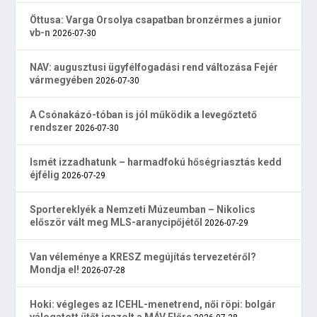
Öttusa: Varga Orsolya csapatban bronzérmes a junior
vb-n
2026-07-30
NAV: augusztusi ügyfélfogadási rend változása Fejér
vármegyében
2026-07-30
A Csónakázó-tóban is jól működik a levegőztető
rendszer
2026-07-30
Ismét izzadhatunk – harmadfokú hőségriasztás kedd
éjfélig
2026-07-29
Sportereklyék a Nemzeti Múzeumban – Nikolics
először vált meg MLS-aranycipőjétől
2026-07-29
Van véleménye a KRESZ megújítás tervezetéről?
Mondja el!
2026-07-28
Hoki: végleges az ICEHL-menetrend, női röpi: bolgár
válogatott ütőt igazolt a MÁV Előre