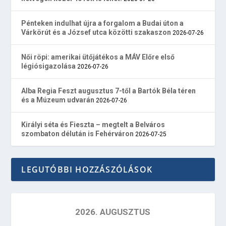
Pénteken indulhat újra a forgalom a Budai úton a
Várkörút és a József utca közötti szakaszon
2026-07-26
Női röpi: amerikai ütőjátékos a MÁV Előre első
légiósigazolása
2026-07-26
Alba Regia Feszt augusztus 7-től a Bartók Béla téren
és a Múzeum udvarán
2026-07-26
Királyi séta és Fieszta – megtelt a Belváros
szombaton délután is Fehérváron
2026-07-25
LEGUTÓBBI HOZZÁSZÓLÁSOK
2026. AUGUSZTUS