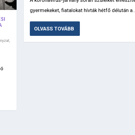
A koronavírus-járvány során szüleiket elveszíte
gyermekeket, fiatalokat hívták hétfő délután a..
SI
A
OLVASS TOVÁBB
nyzat
,
zó