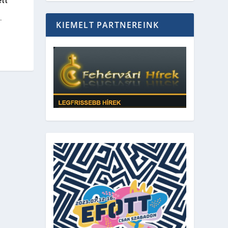
tt
.
KIEMELT PARTNEREINK