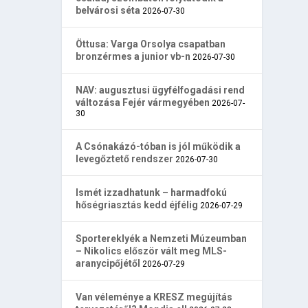
belvárosi séta
2026-07-30
Öttusa: Varga Orsolya csapatban
bronzérmes a junior vb-n
2026-07-30
NAV: augusztusi ügyfélfogadási rend
változása Fejér vármegyében
2026-07-
30
A Csónakázó-tóban is jól működik a
levegőztető rendszer
2026-07-30
Ismét izzadhatunk – harmadfokú
hőségriasztás kedd éjfélig
2026-07-29
Sportereklyék a Nemzeti Múzeumban
– Nikolics először vált meg MLS-
aranycipőjétől
2026-07-29
Van véleménye a KRESZ megújítás