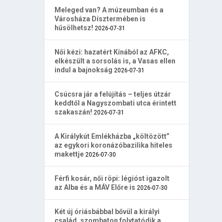
Meleged van? A múzeumban és a
Városháza Dísztermében is
hűsölhetsz!
2026-07-31
Női kézi: hazatért Kínából az AFKC,
elkészült a sorsolás is, a Vasas ellen
indul a bajnokság
2026-07-31
Csúcsra jár a felújítás – teljes útzár
keddtől a Nagyszombati utca érintett
szakaszán!
2026-07-31
A Királykút Emlékházba „költözött”
az egykori koronázóbazilika hiteles
makettje
2026-07-30
Férfi kosár, női röpi: légióst igazolt
az Alba és a MÁV Előre is
2026-07-30
Két új óriásbábbal bővül a királyi
család, szombaton folytatódik a