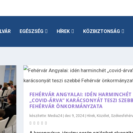
LVÁR
EGÉSZSÉG
HÍREK
KÖZBIZTONSÁG
I
FEHÉRVÁR ANGYALAI: IDÉN HARMINCHÉT
„COVID-ÁRVA” KARÁCSONYÁT TESZI SZEB
FEHÉRVÁR ÖNKORMÁNYZATA
készítette:
Media24
|
dec 9, 2024
|
Hírek
,
Közélet
,
Székesfehér