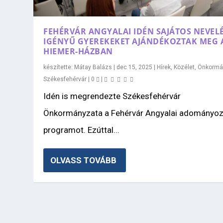
FEHÉRVÁR ANGYALAI IDÉN SAJÁTOS NEVELÉ
IGÉNYŰ GYEREKEKET AJÁNDÉKOZTAK MEG 
HIEMER-HÁZBAN
készítette:
Mátay Balázs
|
dec 15, 2025
|
Hírek
,
Közélet
,
Önkormá
Székesfehérvár
|
0
|
Idén is megrendezte Székesfehérvár
Önkormányzata a Fehérvár Angyalai adományo
programot. Ezúttal...
OLVASS TOVÁBB