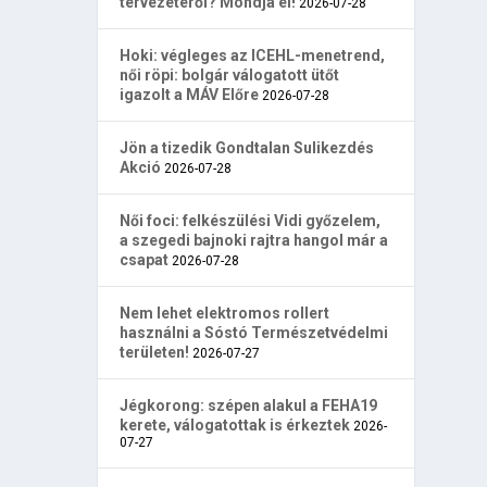
tervezetéről? Mondja el!
2026-07-28
Hoki: végleges az ICEHL-menetrend,
női röpi: bolgár válogatott ütőt
igazolt a MÁV Előre
2026-07-28
Jön a tizedik Gondtalan Sulikezdés
Akció
2026-07-28
Női foci: felkészülési Vidi győzelem,
a szegedi bajnoki rajtra hangol már a
csapat
2026-07-28
Nem lehet elektromos rollert
használni a Sóstó Természetvédelmi
területen!
2026-07-27
Jégkorong: szépen alakul a FEHA19
kerete, válogatottak is érkeztek
2026-
07-27