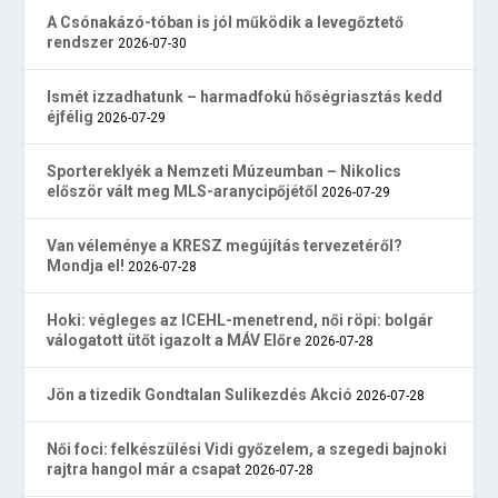
A Csónakázó-tóban is jól működik a levegőztető
rendszer
2026-07-30
Ismét izzadhatunk – harmadfokú hőségriasztás kedd
éjfélig
2026-07-29
Sportereklyék a Nemzeti Múzeumban – Nikolics
először vált meg MLS-aranycipőjétől
2026-07-29
Van véleménye a KRESZ megújítás tervezetéről?
Mondja el!
2026-07-28
Hoki: végleges az ICEHL-menetrend, női röpi: bolgár
válogatott ütőt igazolt a MÁV Előre
2026-07-28
Jön a tizedik Gondtalan Sulikezdés Akció
2026-07-28
Női foci: felkészülési Vidi győzelem, a szegedi bajnoki
rajtra hangol már a csapat
2026-07-28