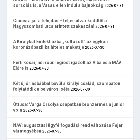
sorsolás is, a Vasas ellen indul a bajnokság
2026-07-31
Csúcsra jár a felújítás – teljes útzár keddtől a
Nagyszombati utca érintett szakaszán!
2026-07-31
A Királykút Emlékházba „költözött” az egykori
koronázóbazilika hiteles makettje
2026-07-30
Férfi kosár, női röpi: légióst igazolt az Alba és a MÁV
Előre is
2026-07-30
Két új óriásbábbal bővül a királyi család, szombaton
folytatódik a belvárosi séta
2026-07-30
Öttusa: Varga Orsolya csapatban bronzérmes a junior
vb-n
2026-07-30
NAV: augusztusi ügyfélfogadási rend változása Fejér
vármegyében
2026-07-30