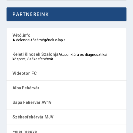
PARTNEREINK
Vétó.info
A Velencei-tó térségének e-lapja
Keleti Kincsek Szalonja
Akupunktúra és diagnosztikai
központ, Székesfehérvár
Videoton FC
Alba Fehérvár
Sapa Fehérvár AV19
Székesfehérvár MJV
Fejér megye