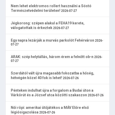
Nem lehet elektromos rollert használni a Sóstó
Természetvédelmi területen!
2026-07-27
Jégkorong: szépen alakul a FEHA19 kerete,
válogatottak is érkeztek
2026-07-27
Egy napra lezárják a murvás parkolót Fehérváron
2026-
07-27
ARAK: szép helytállás, három érem a felnőtt ob-n
2026-
07-27
Szerdától vált újra magasabb fokozatba a hőség,
hétvégén közel 40 fok is lehet!
2026-07-26
Pénteken indulhat újra a forgalom a Budai úton a
Várkörút és a József utca közötti szakaszon
2026-07-26
Női röpi: amerikai ütőjátékos a MÁV Előre első
légiósigazolása
2026-07-26