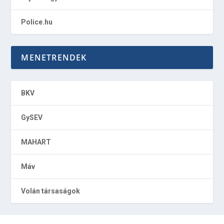
Police.hu
MENETRENDEK
BKV
GySEV
MAHART
Máv
Volán társaságok