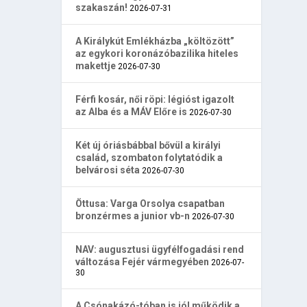
szakaszán!
2026-07-31
A Királykút Emlékházba „költözött”
az egykori koronázóbazilika hiteles
makettje
2026-07-30
Férfi kosár, női röpi: légióst igazolt
az Alba és a MÁV Előre is
2026-07-30
Két új óriásbábbal bővül a királyi
család, szombaton folytatódik a
belvárosi séta
2026-07-30
Öttusa: Varga Orsolya csapatban
bronzérmes a junior vb-n
2026-07-30
NAV: augusztusi ügyfélfogadási rend
változása Fejér vármegyében
2026-07-
30
A Csónakázó-tóban is jól működik a