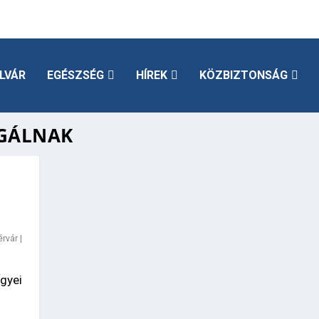
LVÁR
EGÉSZSÉG
HÍREK
KÖZBIZTONSÁG
LGÁLNAK
érvár
|
gyei