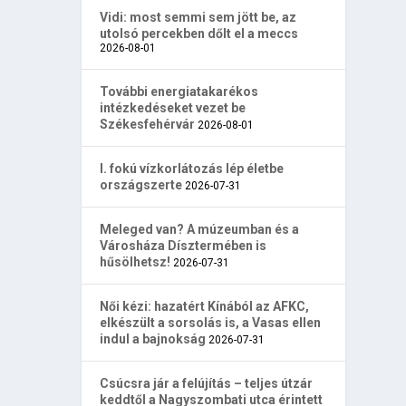
Vidi: most semmi sem jött be, az
utolsó percekben dőlt el a meccs
2026-08-01
További energiatakarékos
intézkedéseket vezet be
Székesfehérvár
2026-08-01
I. fokú vízkorlátozás lép életbe
országszerte
2026-07-31
Meleged van? A múzeumban és a
Városháza Dísztermében is
hűsölhetsz!
2026-07-31
Női kézi: hazatért Kínából az AFKC,
elkészült a sorsolás is, a Vasas ellen
indul a bajnokság
2026-07-31
Csúcsra jár a felújítás – teljes útzár
keddtől a Nagyszombati utca érintett