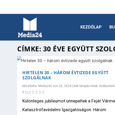
KEZDŐLAP
BU
CÍMKE:
30 ÉVE EGYÜTT SZO
HIRTELEN 30 – HÁROM ÉVTIZEDE EGYÜTT
SZOLGÁLNAK
készítette:
Media24
|
nov 23, 2024
|
Kék lámpás hírek
,
Székesfeh
0
|
Különleges jubileumot ünnepeltek a Fejér Várme
Katasztrófavédelmi Igazgatóságon. Három