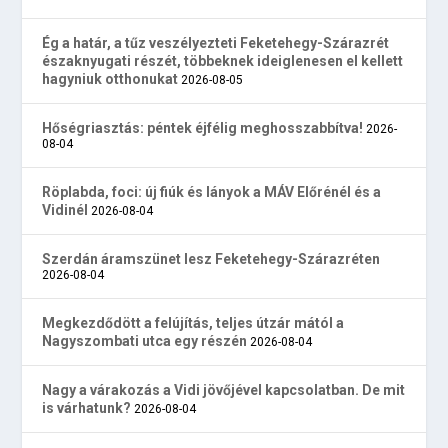
Ég a határ, a tűz veszélyezteti Feketehegy-Szárazrét
északnyugati részét, többeknek ideiglenesen el kellett
hagyniuk otthonukat
2026-08-05
Hőségriasztás: péntek éjfélig meghosszabbítva!
2026-
08-04
Röplabda, foci: új fiúk és lányok a MÁV Előrénél és a
Vidinél
2026-08-04
Szerdán áramszünet lesz Feketehegy-Szárazréten
2026-08-04
Megkezdődött a felújítás, teljes útzár mától a
Nagyszombati utca egy részén
2026-08-04
Nagy a várakozás a Vidi jövőjével kapcsolatban. De mit
is várhatunk?
2026-08-04