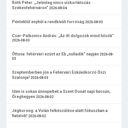
Róth Péter: „Jelenleg nincs vízkorlátozás
Székesfehérváron”
2026-08-04
Péntektől enyhül a rendkívüli forróság
2026-08-03
Cser-Palkovics András: „Az itt dolgozók mind hősök”
2026-08-03
Öttusa: fehérvári ezüst az Eb „nulladik” napján
2026-08-
03
Szeptemberben jön a Fehérvári Esküvőkorzó Őszi
Szalonja!
2026-08-03
Idén is sokan ünnepeltek a Szent Donát napi búcsún,
Öreghegyen
2026-08-02
Jégkorong: a Volán felkészülése alatt fókuszban a
fiatalok!
2026-08-02