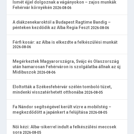
Ismét éjjel dolgoznak a vágányokon – zajos munkák
Fehérvár környékén
2026-08-06
A diákzenekaroktól a Budapest Ragtime Bandig –
pénteken kezdődik az Alba Regia Feszt
2026-08-06
Férfi kosár: az Alba is elkezdte a felkészülési munkát
2026-08-06
Megérkeztek Magyarországra, Svájc és Olaszország
után hamarosan Fehérváron is szolgálatba állnak az új
Midibuszok
2026-08-06
Eloltották a Székesfehérvár szélén tomboló tüzet,
mindenki visszatérhetett otthonába
2026-08-05
Fa Nándor segítségével került vízre a mobilstég –
megkezdődött a japánkert a felújítása
2026-08-05
Női kézi: Alba-sikerrel indult a felkészülési meccsek
sora
2026-08-05