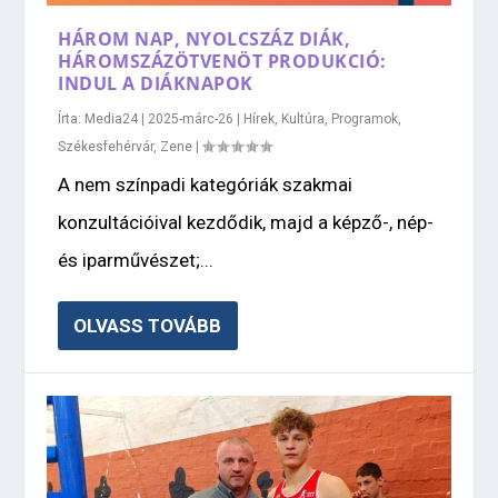
HÁROM NAP, NYOLCSZÁZ DIÁK,
HÁROMSZÁZÖTVENÖT PRODUKCIÓ:
INDUL A DIÁKNAPOK
Írta:
Media24
|
2025-márc-26
|
Hírek
,
Kultúra
,
Programok
,
Székesfehérvár
,
Zene
|
A nem színpadi kategóriák szakmai
konzultációival kezdődik, majd a képző-, nép-
és iparművészet;...
OLVASS TOVÁBB