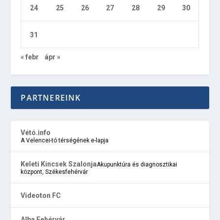
24
25
26
27
28
29
30
31
« febr
ápr »
PARTNEREINK
Vétó.info
A Velencei-tó térségének e-lapja
Keleti Kincsek Szalonja
Akupunktúra és diagnosztikai
központ, Székesfehérvár
Videoton FC
Alba Fehérvár