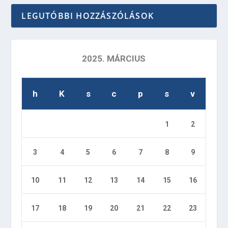
LEGUTÓBBI HOZZÁSZÓLÁSOK
2025. MÁRCIUS
h
K
s
c
p
s
v
1
2
3
4
5
6
7
8
9
10
11
12
13
14
15
16
17
18
19
20
21
22
23