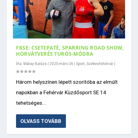
FKSE: CSETEPATÉ, SPARRING ROAD SHOW,
HORVÁTVERÉS TURÓS-MÓDRA
Írta:
Mátay Balázs
|
2025-márc-26
|
Sport
,
Székesfehérvár
|
Három helyszínen lépett szorítóba az elmúlt
napokban a Fehérvár Küzdősport SE 14
tehetséges...
OLVASS TOVÁBB