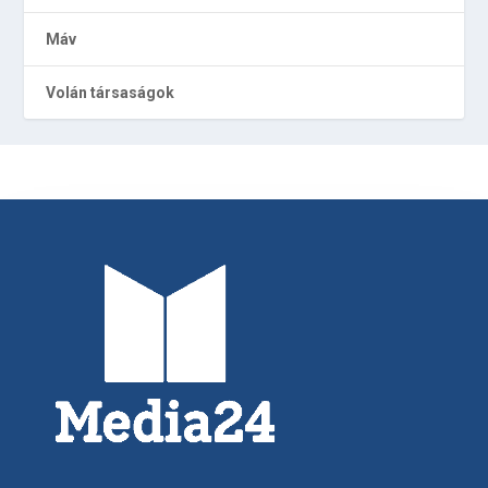
Máv
Volán társaságok