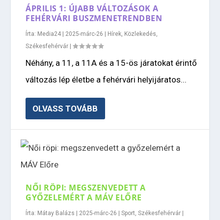
ÁPRILIS 1: ÚJABB VÁLTOZÁSOK A
FEHÉRVÁRI BUSZMENETRENDBEN
Írta:
Media24
|
2025-márc-26
|
Hírek
,
Közlekedés
,
Székesfehérvár
|
Néhány, a 11, a 11A és a 15-ös járatokat érintő
változás lép életbe a fehérvári helyijáratos...
OLVASS TOVÁBB
NŐI RÖPI: MEGSZENVEDETT A
GYŐZELEMÉRT A MÁV ELŐRE
Írta:
Mátay Balázs
|
2025-márc-26
|
Sport
,
Székesfehérvár
|