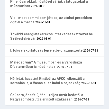
Pihenősarokkal, hűsítővel várják a látogatókat a
múzeumban
2026-08-01
Vidi: most semmi sem jött be, az utolsó percekben
dőlt el a meccs
2026-08-01
További energiatakarékos intézkedéseket vezet be
Székesfehérvár
2026-08-01
I. fokú vízkorlátozás lép életbe országszerte
2026-07-31
Meleged van? A múzeumban és a Városháza
Dísztermében is hűsölhetsz!
2026-07-31
Női kézi: hazatért Kínából az AFKC, elkészült a
sorsolás is, a Vasas ellen indul a bajnokság
2026-07-31
Csúcsra jár a felújítás – teljes útzár keddtől a
Nagyszombati utca érintett szakaszán!
2026-07-31