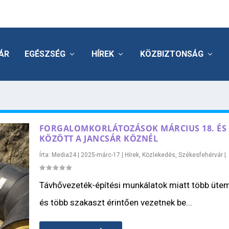
ÁR
EGÉSZSÉG
HÍREK
KÖZBIZTONSÁG
FORGALOMKORLÁTOZÁSOK MÁRCIUS 18. ÉS 
KÖZÖTT A JANCSÁR KÖZNÉL
Írta:
Media24
|
2025-márc-17
|
Hírek
,
Közlekedés
,
Székesfehérvár
|
Távhővezeték-építési munkálatok miatt több üte
és több szakaszt érintően vezetnek be...