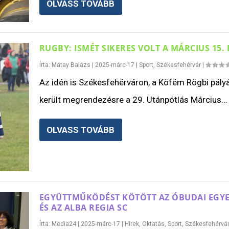
OLVASS TOVÁBB
RUGBY: ISMÉT SIKERES VOLT A MÁRCIUS 15.
Írta:
Mátay Balázs
|
2025-márc-17
|
Sport
,
Székesfehérvár
|
Az idén is Székesfehérváron, a Köfém Rögbi pály
került megrendezésre a 29. Utánpótlás Március...
OLVASS TOVÁBB
EGYÜTTMŰKÖDÉST KÖTÖTT AZ ÓBUDAI EGY
ÉS AZ ALBA REGIA SC
Írta:
Media24
|
2025-márc-17
|
Hírek
,
Oktatás
,
Sport
,
Székesfehérvá