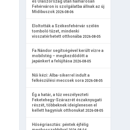
és Olaszország után hamarosan
Fehérváron is szolgálatba állnak az új
Midibuszok
2026-08-06
Eloltották a Székesfehérvár szélén
tomboló tüzet, mindenki
visszatérhetett otthonába
2026-08-05
Fa Nándor segítségével került vízre a
mobilstég – megkezdődött a
japánkert a felújítása
2026-08-05
Női kézi: Alba-sikerrel indult a
felkészülési meccsek sora
2026-08-05
Ég a határ, a tűz veszélyezteti
Feketehegy-Szárazrét északnyugati
részét, többeknek ideiglenesen el
kellett hagyniuk otthonukat
2026-08-05
Hőségriasztás: péntek éjfélig
meghosszabbítva!
2026-08-04