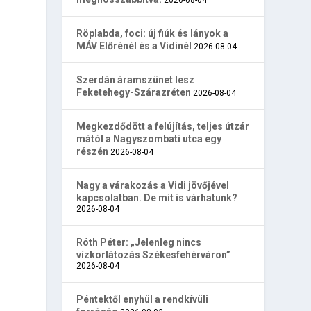
Röplabda, foci: új fiúk és lányok a
MÁV Előrénél és a Vidinél
2026-08-04
Szerdán áramszünet lesz
Feketehegy-Szárazréten
2026-08-04
Megkezdődött a felújítás, teljes útzár
mától a Nagyszombati utca egy
részén
2026-08-04
Nagy a várakozás a Vidi jövőjével
kapcsolatban. De mit is várhatunk?
2026-08-04
Róth Péter: „Jelenleg nincs
vízkorlátozás Székesfehérváron”
2026-08-04
Péntektől enyhül a rendkívüli