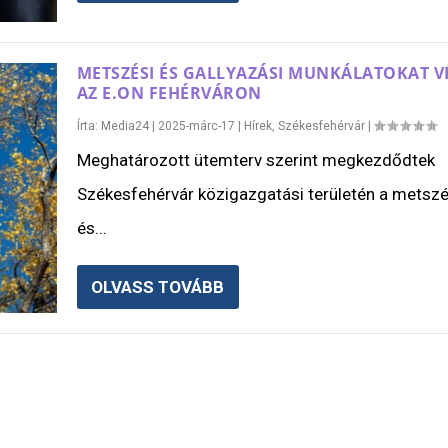
METSZÉSI ÉS GALLYAZÁSI MUNKÁLATOKAT V
AZ E.ON FEHÉRVÁRON
Írta:
Media24
|
2025-márc-17
|
Hírek
,
Székesfehérvár
|
Meghatározott ütemterv szerint megkezdődtek
Székesfehérvár közigazgatási területén a metszé
és...
OLVASS TOVÁBB