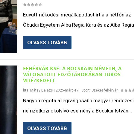
Együttműködési megállapodást írt alá hétfőn az
Óbudai Egyetem Alba Regia Kara és az Alba Regia.
OLVASS TOVÁBB
FEHÉRVÁR KSE: A BOCSKAIN NÉMETH, A
VÁLOGATOTT EDZŐTÁBORÁBAN TURÓS
VITÉZKEDETT
Írta:
Mátay Balázs
|
2025-márc-17
|
Sport
,
Székesfehérvár
|
Nagyon régóta a legrangosabb magyar rendezés
nemzetközi ökölvívó esemény a Bocskai István...
OLVASS TOVÁBB