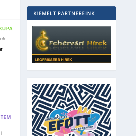
KIEMELT PARTNEREINK
 KUPA
án
ETEM
r
|