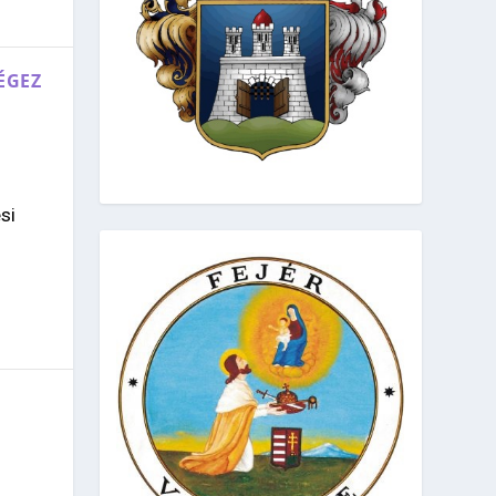
ÉGEZ
si