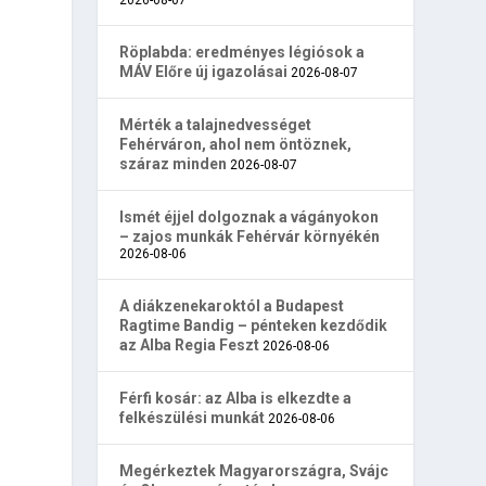
Röplabda: eredményes légiósok a
MÁV Előre új igazolásai
2026-08-07
Mérték a talajnedvességet
Fehérváron, ahol nem öntöznek,
száraz minden
2026-08-07
Ismét éjjel dolgoznak a vágányokon
– zajos munkák Fehérvár környékén
2026-08-06
A diákzenekaroktól a Budapest
Ragtime Bandig – pénteken kezdődik
az Alba Regia Feszt
2026-08-06
Férfi kosár: az Alba is elkezdte a
felkészülési munkát
2026-08-06
Megérkeztek Magyarországra, Svájc