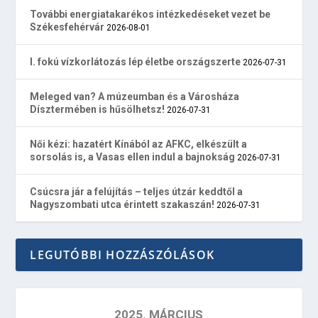
További energiatakarékos intézkedéseket vezet be
Székesfehérvár
2026-08-01
I. fokú vízkorlátozás lép életbe országszerte
2026-07-31
Meleged van? A múzeumban és a Városháza
Dísztermében is hűsölhetsz!
2026-07-31
Női kézi: hazatért Kínából az AFKC, elkészült a
sorsolás is, a Vasas ellen indul a bajnokság
2026-07-31
Csúcsra jár a felújítás – teljes útzár keddtől a
Nagyszombati utca érintett szakaszán!
2026-07-31
LEGUTÓBBI HOZZÁSZÓLÁSOK
2025. MÁRCIUS