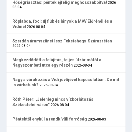
Hőségriasztás: péntek éjfélig meghosszabbítva!
2026-
08-04
Röplabda, foci: új fiúk és lányok a MÁV Előrénél és a
Vidinél
2026-08-04
Szerdán áramszünet lesz Feketehegy-Szárazréten
2026-08-04
Megkezdődött a felújítás, teljes útzár mától a
Nagyszombati utca egy részén
2026-08-04
Nagy a várakozás a Vidi jövőjével kapcsolatban. De mit
is várhatunk?
2026-08-04
Róth Péter: „Jelenleg nincs vízkorlátozás
Székesfehérváron”
2026-08-04
Péntektől enyhül a rendkívüli forróság
2026-08-03