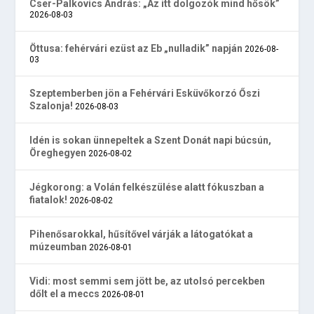
Cser-Palkovics András: „Az itt dolgozók mind hősök”
2026-08-03
Öttusa: fehérvári ezüst az Eb „nulladik” napján
2026-08-
03
Szeptemberben jön a Fehérvári Esküvőkorzó Őszi
Szalonja!
2026-08-03
Idén is sokan ünnepeltek a Szent Donát napi búcsún,
Öreghegyen
2026-08-02
Jégkorong: a Volán felkészülése alatt fókuszban a
fiatalok!
2026-08-02
Pihenősarokkal, hűsítővel várják a látogatókat a
múzeumban
2026-08-01
Vidi: most semmi sem jött be, az utolsó percekben
dőlt el a meccs
2026-08-01