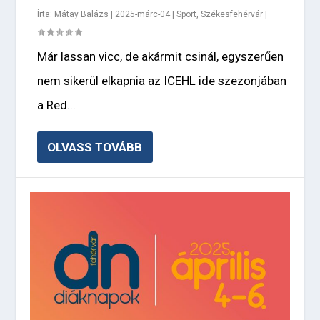
Írta:
Mátay Balázs
|
2025-márc-04
|
Sport
,
Székesfehérvár
|
Már lassan vicc, de akármit csinál, egyszerűen
nem sikerül elkapnia az ICEHL ide szezonjában
a Red...
OLVASS TOVÁBB