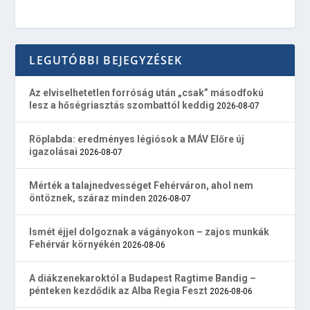
LEGUTÓBBI BEJEGYZÉSEK
Az elviselhetetlen forróság után „csak” másodfokú
lesz a hőségriasztás szombattól keddig
2026-08-07
Röplabda: eredményes légiósok a MÁV Előre új
igazolásai
2026-08-07
Mérték a talajnedvességet Fehérváron, ahol nem
öntöznek, száraz minden
2026-08-07
Ismét éjjel dolgoznak a vágányokon – zajos munkák
Fehérvár környékén
2026-08-06
A diákzenekaroktól a Budapest Ragtime Bandig –
pénteken kezdődik az Alba Regia Feszt
2026-08-06