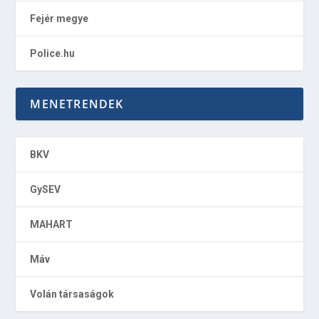
Fejér megye
Police.hu
MENETRENDEK
BKV
GySEV
MAHART
Máv
Volán társaságok