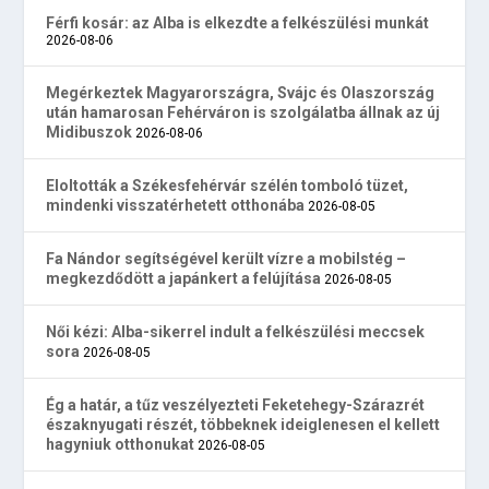
Férfi kosár: az Alba is elkezdte a felkészülési munkát
2026-08-06
Megérkeztek Magyarországra, Svájc és Olaszország
után hamarosan Fehérváron is szolgálatba állnak az új
Midibuszok
2026-08-06
Eloltották a Székesfehérvár szélén tomboló tüzet,
mindenki visszatérhetett otthonába
2026-08-05
Fa Nándor segítségével került vízre a mobilstég –
megkezdődött a japánkert a felújítása
2026-08-05
Női kézi: Alba-sikerrel indult a felkészülési meccsek
sora
2026-08-05
Ég a határ, a tűz veszélyezteti Feketehegy-Szárazrét
északnyugati részét, többeknek ideiglenesen el kellett
hagyniuk otthonukat
2026-08-05