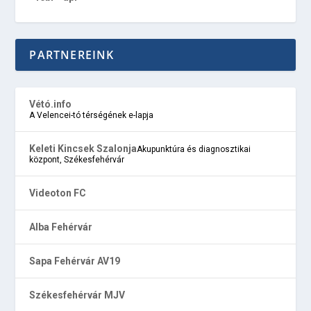
PARTNEREINK
Vétó.info
A Velencei-tó térségének e-lapja
Keleti Kincsek Szalonja
Akupunktúra és diagnosztikai
központ, Székesfehérvár
Videoton FC
Alba Fehérvár
Sapa Fehérvár AV19
Székesfehérvár MJV